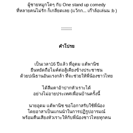
ผู้ชายหมูกโตๆ กับ One stand up comedy
ที่หลายคนไม่รัก ก็เกลียดเลย (แว้กก... เก๊าล้อเล่นน :b )
:::::::::
คำโปร
เป็นเวลา16 ปีแล้ว ที่อุดม แต้พานิช
ืนหยัดถือไมค์ต่อสู้เคียงข้างประชาชน
ด้วยปณิธานอันแรงกล้า ที่จะช่วยให้พี่น้องชาวไท
ได้ลืมตาอ้าปากหัวเราะได้
อย่างไม่อายประเทศเพื่อนบ้านครั้งนี้
นายอุดม แต้พานิช ขอโอกาสรับใช้พี่น้อง
ดยอาสาเป็นแกนนำในการปฏิรูปอารมณ์
พร้อมคืนเสียงหัวเราะให้กับพี่น้องชาวไทยทุกคน