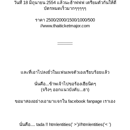
วันที่ 18 มิถุนายน 2554 แล้วนะฮ้าฟฟฟ เตรียมตัวกันให้ดี
บัตรหมดเร็วมากๆๆๆๆๆ
ราคา 2500/2000/1500/1000/500
//www.thaiticketmajor.com
:::::::::::::
ละที่เอาไปลงยั่วในแฟนเพจตัวเองเรียบร้อยแล้ว
นั่นคือ...ข้าพเจ้าไปขอร้องเฮียนิดๆ
(จริงๆ ออกแนวบังคับ...ฮา)
ขอมาสองอย่างเอามาแจกใน facebook fanpage เราเอง
นั่นคือ.... tada !! htmlentities(' >')//htmlentities('< ')