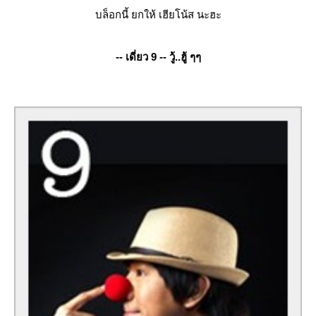
บล็อกนี้ ยกให้ เฮียโน้ส นะฮะ
-- เดี่ยว 9 -- วู้..ฮู้ ๆๆ