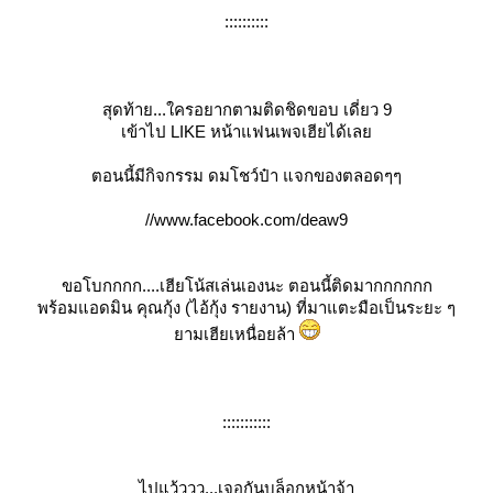
::::::::::
สุดท้าย...ใครอยากตามติดชิดขอบ เดี่ยว 9
เข้าไป LIKE หน้าแฟนเพจเฮียได้เล
ตอนนี้มีกิจกรรม ดมโชว์ป๋า แจกของตลอดๆๆ
//www.facebook.com/deaw9
ขอโบกกกก....เฮียโน้สเล่นเองนะ ตอนนี้ติดมากกกกกก
พร้อมแอดมิน คุณกุ้ง (ไอ้กุ้ง รายงาน) ที่มาแตะมือเป็นระยะ ๆ
ามเฮียเหนื่อยล้า
:::::::::::
ไปแว้ววว...เจอกันบล็อกหน้าจ้า