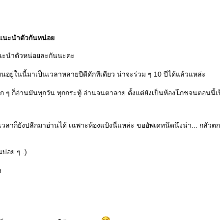
 แนะนำตัวกันหน่อ
ะนำตัวหน่อยละกันนะคะ
ยนอยู่ในนี้มาเป็นเวลาหลายปีดีดักทีเดียว น่าจะร่วม ๆ 10 ปีได้แล้วแหล่ะ
าก ๆ ก็อ่านมันทุกวัน ทุกกระทู้ อ่านจนตาลาย ตั้งแต่ยังเป็นห้องโภชจนตอนนี้เป
ีเวลาก็ยังปลีกมาอ่านได้ เฉพาะห้องแป้งนี่แหล่ะ ขออัพเดทนึดนึงน่า... กลัวตก
นบ่อย ๆ :)
ง