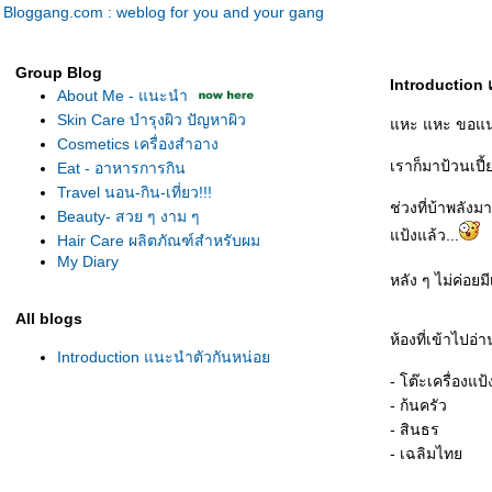
Bloggang.com : weblog for you and your gang
Group Blog
Introduction
About Me - แนะนำ
Skin Care บำรุงผิว ปัญหาผิว
หะ แหะ ขอแน
Cosmetics เครื่องสำอาง
เราก็มาป้วนเปี้
Eat - อาหารการกิน
Travel นอน-กิน-เที่ยว!!!
ช่วงที่บ้าพลังม
Beauty- สวย ๆ งาม ๆ
ป้งแล้ว...
Hair Care ผลิตภัณฑ์สำหรับผม
My Diary
หลัง ๆ ไม่ค่อยม
All blogs
ห้องที่เข้าไปอ่า
Introduction แนะนำตัวกันหน่อ
- โต๊ะเครื่องแป้
- ก้นครัว
- สินธร
- เฉลิมไท