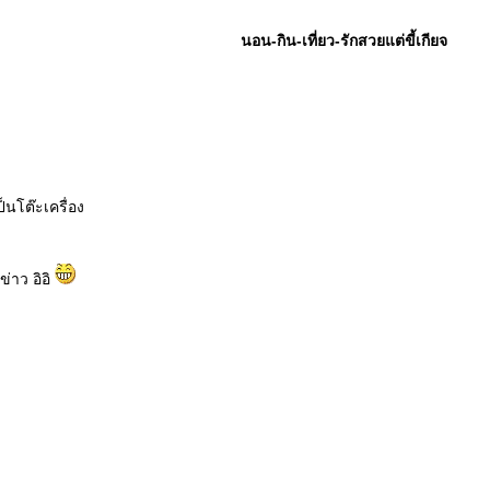
นอน-กิน-เที่ยว-รักสวยแต่ขี้เกียจ
็นโต๊ะเครื่อง
ข่าว อิอิ