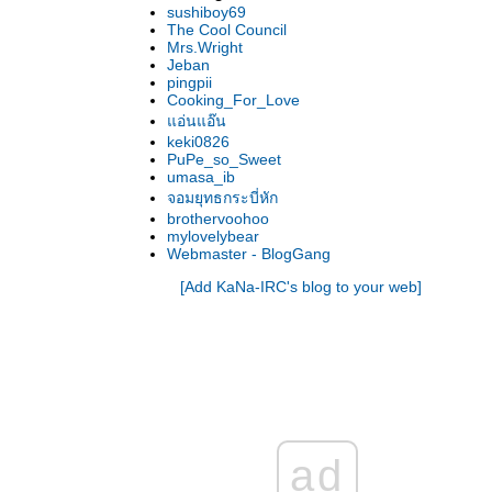
sushiboy69
The Cool Council
Mrs.Wright
Jeban
pingpii
Cooking_For_Love
อ่นแอ๊น
keki0826
PuPe_so_Sweet
umasa_ib
จอมยุทธกระบี่หัก
brothervoohoo
mylovelybear
Webmaster - BlogGang
[Add KaNa-IRC's blog to your web]
ad