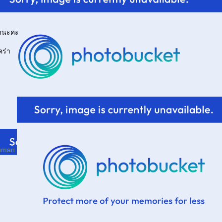
านะคะ
คร่า
human