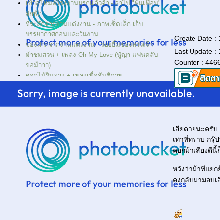
เข้าสู่โหมดโรงงานนรกแล้วจ้า - ลาไป "ฟั่นเฟือน"
สักพัก
ที่ระลึกจากงานแต่งงาน - ภาพเซ็ตเล็ก เก็บ
บรรยากาศก่อนและวันงาน
Create Date :
ของฝากจากงานแต่งงาน - รอยยิ้มของสาวเจ้า
Last Update :
ม้าชมสวน + เพลง Oh My Love (นู๋ญ่า-แฟนคลับ
Counter : 446
ขอม้าาา)
ดอกไม้ริมทาง + เพลงเพื่อสันติภาพ
อิ่มอุ่น - แด่แม่ และแม่ๆ ทุกคน
เพลงสามอารมณ์: perfect day, let me teach you
(when you taught me) how to dance
ศิลปินฉายแต่วัยเยาว์...ภาพวาดของ Potter(อีกคน)
Don't answer me - ม้ากลายเป็นหมา
เสียดายนะครับ
วววับจับตา ต้องใจ ...Sparkles from the Wheel -
เท่าที่ทราบ กรุ๊
Walt Whitman
คอกม้าเสียงดีนี้ก
นกสนามกอล์ฟ - Red-crested Cardinals
ฉันไม่มีเวทย์มนต์ - ม้าทรง
หวังว่าม้าที่แยก
เที่ยวงาน Stage Expo ชมดีไซน์เวทีละคร
คงกลับมามอบเส
ครูกระดาษ สอนคนจนวาดรูป
...กลกามแห่งความรัก - ม้าห้อ...มารอเด็ก
>>>ท่องไพร ไต่"เขาคนอดตาย"-Starved
Rock<<<