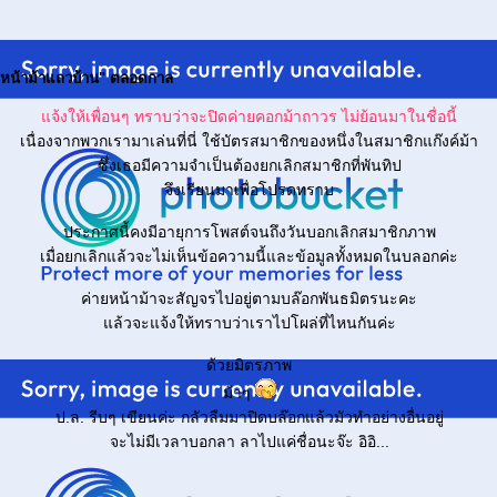
"หน้าม้าแถวบ้าน" ตลอดกาล
จ้งให้เพื่อนๆ ทราบว่าจะปิดค่ายคอกม้าถาวร ไม่ย้อนมาในชื่อนี้
เนื่องจากพวกเรามาเล่นที่นี่ ใช้บัตรสมาชิกของหนึ่งในสมาชิกแก๊งค์ม้า
ซึ่งเธอมีความจำเป็นต้องยกเลิกสมาชิกที่พันทิป
จึงเรียนมาเพื่อโปรดทราบ
ประกาศนี้คงมีอายุการโพสต์จนถึงวันบอกเลิกสมาชิกภาพ
เมื่อยกเลิกแล้วจะไม่เห็นข้อความนี้และข้อมูลทั้งหมดในบลอกค่ะ
ค่ายหน้าม้าจะสัญจรไปอยู่ตามบล๊อกพันธมิตรนะคะ
ล้วจะแจ้งให้ทราบว่าเราไปโผล่ที่ไหนกันค่ะ
ด้วยมิตรภาพ
ม้าๆ
ป.ล. รีบๆ เขียนค่ะ กลัวลืมมาปิดบล๊อกแล้วมัวทำอย่างอื่นอยู่
จะไม่มีเวลาบอกลา ลาไปแค่ชื่อนะจ๊ะ อิอิ...