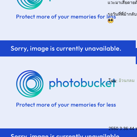
วะมาเสียดาย
รอวันที่พี่ม้ากล
ดย:
อ้วนกลม
2550 3:36:44 