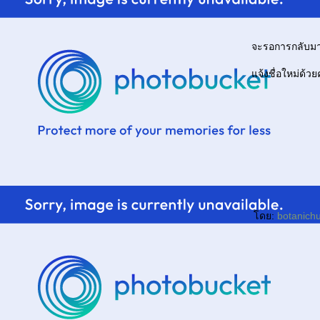
จะรอการกลับม
จ้งชื่อใหม่ด้วย
ดย:
botanic