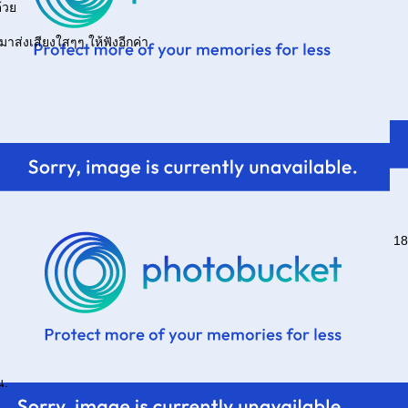
ด้ว
ับมาส่งเสียงใสๆๆ ให้ฟังอีกค่า
18
น.