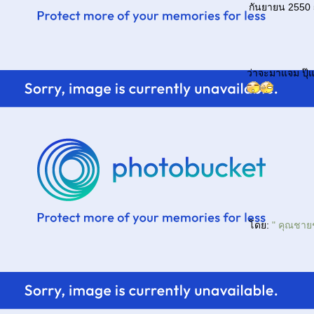
กันยายน 2550 
ว่าจะมาแจม ปุ๊แ
ดย:
" คุณชายช