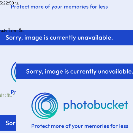
5:22:59 น.
หง่ว ไปซะงั้น
่างฝัน "