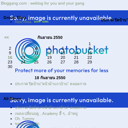
Bloggang.com : weblog for you and your gang
Group Blog
ประกาศ ปิดบ้าน
Rest Area
<<
กันยายน 2550
1
2
3
4
5
6
7
8
9
10
11
12
13
14
15
16
17
18
19
20
21
22
23
24
25
26
27
28
29
30
18 กันยายน 2550
ประกาศ ปิดบ้าน"หน้าม้าแถวบ้าน" ตลอดกาล
All Blogs
ประกาศ ปิดบ้าน"หน้าม้าแถวบ้าน" ตลอดกาล
เพลงเปลี่ยนฤดู...Academy ฮี้ ๆ...ม้าหมู่
Oh, Tummy
ของฝากจากวัด