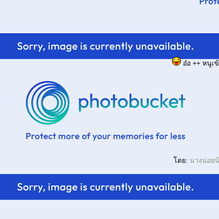
อ๋อ ++ หนูเ
ดย:
นางน่อย