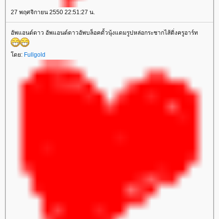
27 พฤศจิกายน 2550 22:51:27 น.
อัพแอนด์ดาว อัพแอนด์ดาวอัพบล็อคดั้วนุ้งแดมรูปหล่อกระชากไส้ติ่งครูอาร์ท
ดย:
Fullgold