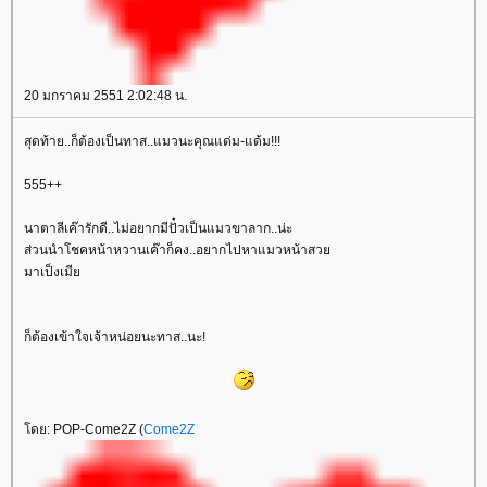
20 มกราคม 2551 2:02:48 น.
สุดท้าย..ก็ต้องเป็นทาส..แมวนะคุณแด่ม-แด้ม!!!
555++
นาตาลีเค๊ารักดี..ไม่อยากมีปั๋วเป็นแมวขาลาก..น่ะ
ส่วนนำโชคหน้าหวานเค๊าก็คง..อยากไปหาแมวหน้าสว
มาเป็งเมี
ก็ต้องเข้าใจเจ้าหน่อยนะทาส..นะ!
ดย: POP-Come2Z (
Come2Z