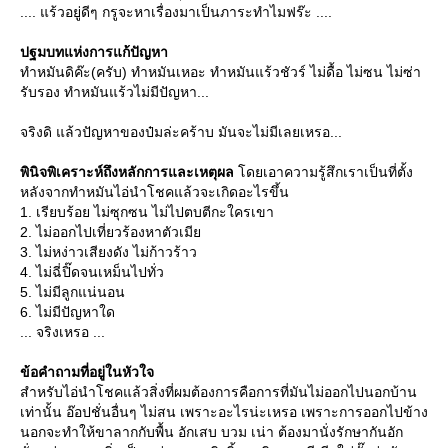
.... แร้วอยู่ดีๆ กรูจะหาเรื่องมาเป็นภาระทำไมฟร๊ะ ....
ปฐมบทแห่งการแก้ปัญหา
ทำหมันดิค๊ะ(ครับ) ทำหมันเหอะ ทำหมันแร้วชัวร์ ไม่ดื้อ ไม่ซน ไม่ซ่า
รับรอง ทำหมันแร้วไม่มีปัญหา...
จริงดิ แล้วปัญหาของป๋มล่ะคร้าบ มันจะไม่มีเลยเหรอ...
พินิจพิเคราะห์ถึงหลักการและเหตุผล
ดยเอาความรู้สึกเราเป็นที่ตั้ง
หลังจากทำหมันไอ่นำโชคแล้วจะเกิดอะไรขึ้น
1. เรียบร้อย ไม่ซุกซน ไม่ไปตบตีกะใครเขา
2. ไม่ออกไปเที่ยวร้องหาตัวเมี
3. ไม่หง่าวเสียงดัง ไม่ก้าวร้าว
4. ไม่ฉี่ปิ๊ดจนเหม็นไปทั่ว
5. ไม่มีลูกแน่นอน
6. ไม่มีปัญหาใด
... จริงเหรอ ...
ข้อคำถามที่อยู่ในหัวใจ
สำหรับไอ่นำโชคแล้วสิ่งที่ผมต้องการคือการที่มันไม่ออกไปนอกบ้าน
เท่านั้น อ๊อปชั่นอื่นๆ ไม่สน เพราะอะไรน่ะเหรอ เพราะการออกไปข้าง
นอกจะทำให้ขาลากกับพื้น อักเสบ บวม เน่า ต้องมานั่งรักษากันอัก