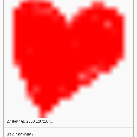
27 สิงหาคม 2550 1:07:16 น.
วะมาทักทายค่ะ