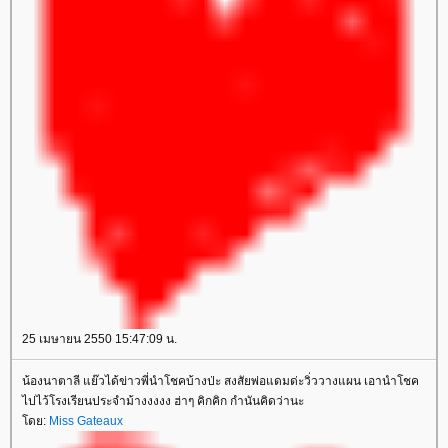
25 เมษายน 2550 15:47:09 น.
น้องนาตาลี แย๊วได้ข่าวพี่นำโชคบ้างป่ะ สงสัยพ่อแดมด่ะวิ่ววางแผน เอานำโชค
ไปไว้โรงเรียนประจำม้างงงงง ฮ่าๆ คิกคิก กำนันคิดว่านะ
ดย:
Miss Gateaux