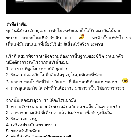
รำพึงรำพัน
.....
ทุกวันนี้ยังสงสัยอยู่เลย ว่าทำไมคนรักแมวถึงได้รักแมวกันได้มาก
ขนาด... ขนาดไหนดีล่ะว่า อืม...ม..ม....
... เท่าฟ้ามั๊ง แต่ทำไมเรา
เห็นแค่มันเป็นแมวที่เลี้ยงไว้ อ่ะ ก็เลี้ยงไว้จริงๆ อ่ะครับ
ร้วก็เลยมาพิจารณาถึงความต้องการพื้นฐานของชีวิต ว่าแมวตัว
หนึ่งต้องการอะไรจากคนที่เลี้ยงมัน
1. อาหาร ที่ถูกใจ รสชาติดี ถูกปาก
2. ที่นอน ปลอดภัย ไม่มีกลิ่นศัตรู อยู่ในมุมพิเศษที่ชอบ
3. อาณาเขตมั๊ง ข้อนี้ไม่แน่ใจนะ.. ก็เห็นชอบฉี่กำหนดเขต ฮา....
4. การดูแลเอาใจใส่ เท่าที่มันต้องการ มากกว่านั้น ไม่อาววววววว
จากนั้น ลองมาดูว่า เราให้อะไรแมวมั่ง
1. ความรักซะมากมาย รักซะเหมือนกับคนคนนึง เป็นครอบครัว
2. อาหารอย่างเลิศ ที่เทียบค่าแล้วจัดสรรมาเพื่อบำรุงทั้งสิ้น
3. ที่นอนอย่างหรู
4. เครื่องประดับแพรวพราว
5. ของเล่นอีกเพียบ