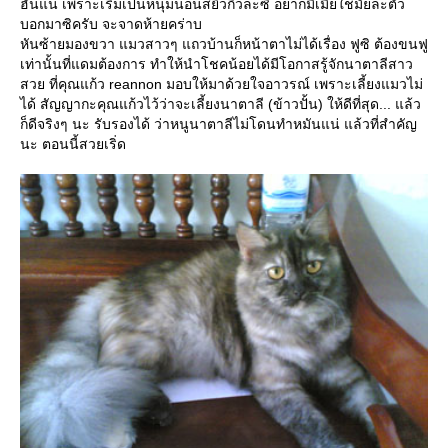
ฮั่นแน่ เพราะเริ่มเป็นหนุ่มนอนสยิวกิ้วละซิ อยากมีเมียใช่มั๊ยล่ะตัว
บอกมาซิครับ จะจาดห้ายคร่าบ
หันซ้ายมองขวา แมวสาวๆ แถวบ้านก็หน้าตาไม่ได้เรื่อง ฟูซิ ต้องขนฟู
เท่านั้นที่แดมต้องการ ทำให้นำโชคน้อยได้มีโอกาสรู้จักนาตาลีสาว
สวย ที่คุณแก้ว reannon มอบให้มาด้วยใจอาวรณ์ เพราะเลี้ยงแมวไม่
ได้ สัญญากะคุณแก้วไว้ว่าจะเลี้ยงนาตาลี (ข้าวปั้น) ให้ดีที่สุด... แล้ว
ก็ดีจริงๆ นะ รับรองได้ ว่าหนูนาตาลีไม่โดนทำหมันแน่ แล้วที่สำคัญ
นะ ตอนนี้สวยเริ่ด