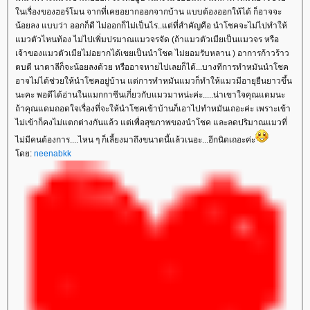
นเรื่องของฮอร์โมน จากที่เคยอยากออกจากบ้าน แบบต้องออกให้ได้ ก็อาจจะ
น้อยลง แบบว่า ออกก็ดี ไม่ออกก็ไม่เป็นไร..แต่ที่สำคัญคือ นำโชคจะไม่ไปทำให้
มวตัวไหนท้อง ไม่ไปเพิ่มปรมาณแมวจรจัด (ถ้าแมวตัวเมียเป็นแมวจร หรือ
เจ้าของแมวตัวเมียไม่อยากได้เขยเป็นนำโชค ไม่ยอมรับหลาน ) อาการก้าวร้าว
ตบตี นาตาลีก็จะน้อยลงด้วย หรืออาจหายไปเลยก็ได้...บางทีการทำหมันนำโชค
อาจไม่ได้ช่วยให้นำโชคอยู่บ้าน แต่การทำหมันแมวก็ทำให้แมวมีอายุยืนยาวขึ้น
นะคะ พอดีได้อ่านในแมกกาซีนเกี่ยวกับแมวมาหน่ะค่ะ.....น่าเขาใจคุณแดมนะ
ถ้าคุณแดมถอดใจเรื่องที่จะให้นำโชคเข้าบ้านก็เอาไปทำหมันเถอะค่ะ เพราะเข้า
ไม่เข้าก็คงไม่แตกต่างกันแล้ว แต่เพื่อสุขภาพของนำโชค และลดปริมาณแมวที่
ไม่มีคนต้องการ....ไหน ๆ ก็เลี้ยงมาถึงขนาดนี้แล้วเนอะ...อีกนิดเถอะค่ะ
ดย:
neenabkk