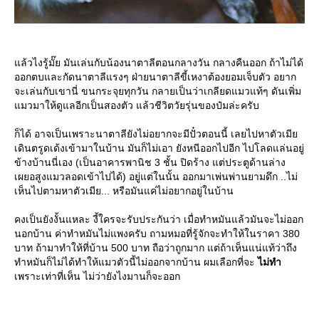
ล้วไงรู้มั๊ย มันเล่นกับน้องนาตาลีตอนกลางวัน กลางคืนออก ถ้าไม่ได้
ออกตบและกัดนาตาลีแรงๆ ฝ่ายนาตาลีขี้เหงาต้องยอมเจ็บตัว อยาก
จะเล่นกับเขานี่ ขนกระจุยทุกวัน กลายเป็นว่าเกลียดแมวแท้ๆ ดันเพิ่ม
มวมาให้ดูแลอีกเป็นสองตัว แล้วชีวิตวัยรุ่นของป๋มล่ะครับ
ก็ได้ อาจเป็นเพราะนาตาลียังไม่อยากจะมีปั๋วตอนนี้ เลยไปหาตัวเมี
เดินตรูดเด้งเข้ามาในบ้าน มันก็ไม่เอา ยังหนีออกไปอีก ไปโลดแล่นอยู่
ข้างบ้านนี่เอง (เป็นอาคารพานิช 3 ชั้น ปิดร้าง แต่ประตูด้านล่าง
เผยอสูงแมวลอดเข้าไปได้) อยู่แต่ในนั้น ออกมาเพ่นพ่านยามดึก ..ไม่
เห็นไปตามหาตัวเมีย... หรือมันแค่ไม่อยากอยู่ในบ้าน
คงเป็นยังงั้นแหละ งี้ใครจะรับประกันว่า เมื่อทำหมันแล้วมันจะไม่ออก
นอกบ้าน ค่าทำหมันไม่แพงครับ ถามหมอที่รู้จักจะทำให้ในราคา 380
บาท ถ้ามาทำให้ที่บ้าน 500 บาท ถือว่าถูกมาก แต่ถ้าเห็นแน่แท้ว่าถึง
ทำหมันก็ไม่ได้ทำให้แมวตัวนี้ไม่ออกจากบ้าน ผมเลือกที่จะ
ไม่ทำ
เพราะเท่าที่เห็น ไม่ว่ายังไงมานก็จะออก
..