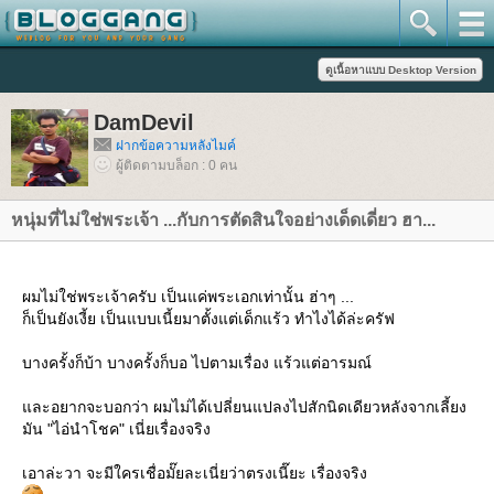
DamDevil
ฝากข้อความหลังไมค์
ผู้ติดตามบล็อก : 0 คน
หนุ่มที่ไม่ใช่พระเจ้า ...กับการตัดสินใจอย่างเด็ดเดี่ยว ฮา...
ผมไม่ใช่พระเจ้าครับ เป็นแค่พระเอกเท่านั้น ฮ่าๆ ...
ก็เป็นยังเงี้ย เป็นแบบเนี้ยมาตั้งแต่เด็กแร้ว ทำไงได้ล่ะครัฟ
บางครั้งก็บ้า บางครั้งก็บอ ไปตามเรื่อง แร้วแต่อารมณ์
ละอยากจะบอกว่า ผมไม่ได้เปลี่ยนแปลงไปสักนิดเดียวหลังจากเลี้ยง
มัน "ไอ่นำโชค" เนี่ยเรื่องจริง
เอาล่ะวา จะมีใครเชื่อมั๊ยละเนี่ยว่าตรงเนี๊ยะ เรื่องจริง