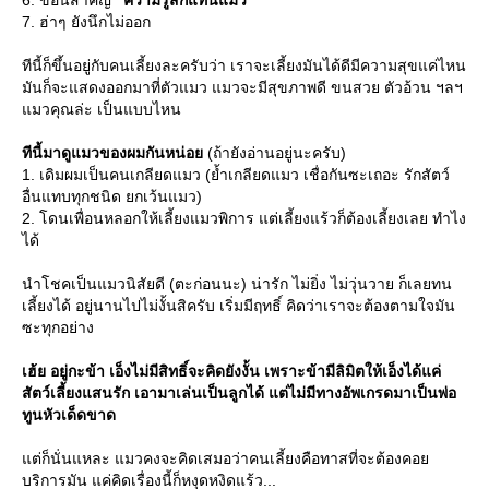
6. ข้อนี้สำคัญ
"ความรู้สึกแทนแมว"
7. ฮ่าๆ ยังนึกไม่ออก
ทีนี้ก็ขึ้นอยู่กับคนเลี้ยงละครับว่า เราจะเลี้ยงมันได้ดีมีความสุขแค่ไหน
มันก็จะแสดงออกมาที่ตัวแมว แมวจะมีสุขภาพดี ขนสวย ตัวอ้วน ฯลฯ
มวคุณล่ะ เป็นแบบไหน
ทีนี้มาดูแมวของผมกันหน่อ
(ถ้ายังอ่านอยู่นะครับ)
1. เดิมผมเป็นคนเกลียดแมว (ย้ำเกลียดแมว เชื่อกันซะเถอะ รักสัตว์
อื่นแทบทุกชนิด ยกเว้นแมว)
2. โดนเพื่อนหลอกให้เลี้ยงแมวพิการ แต่เลี้ยงแร้วก็ต้องเลี้ยงเลย ทำไง
ได้
นำโชคเป็นแมวนิสัยดี (ตะก่อนนะ) น่ารัก ไม่ยิ่ง ไม่วุ่นวาย ก็เลยทน
เลี้ยงได้ อยู่นานไปไม่งั้นสิครับ เริ่มมีฤทธิ์ คิดว่าเราจะต้องตามใจมัน
ซะทุกอย่าง
เฮ้ย อยู่กะข้า เอ็งไม่มีสิทธิ์จะคิดยังงั้น เพราะข้ามีลิมิตให้เอ็งได้แค่
สัตว์เลี้ยงแสนรัก เอามาเล่นเป็นลูกได้ แต่ไม่มีทางอัพเกรดมาเป็นพ่อ
ทูนหัวเด็ดขาด
ต่ก็นั่นแหละ แมวคงจะคิดเสมอว่าคนเลี้ยงคือทาสที่จะต้องคอ
บริการมัน แค่คิดเรื่องนี้ก็หงุดหงิดแร้ว...