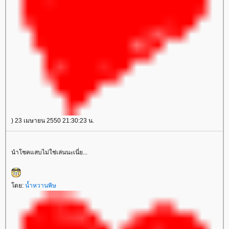
) 23 เมษายน 2550 21:30:23 น.
นำโชคแสบไม่ใช่เล่นนะเนี่ย...
ดย:
น้ำหวานพิษ