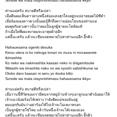
Sorede wa mata otayorishimasu hahauesama ikkyu
ท่านแม่ครับ สบายดีหรือเปล่า
เมื่อคืนผมเห็นดาวดวงหนึ่งส่องแสงสุกใสงอยู่บนปลายยอดไม้ซีด้า
เมื่อจ้องมองดาวดวงนั้นผมรู้สึกถึงความอ่อนโยนของท่านแม่
ผมคุยกับดวงดาวนั้นว่าผมเป็นลูกผู้ชายจะไม่ท้อแท้
ถ้าเมื่อใดที่ผมเหงาผมจะมาคุยด้วยอีก
ค่นี้นะครับ แล้วจะเขียนจดหมายไปหาท่านแม่อีก อิ๊กคิว
Hahauesama ogenki desuka
Kinou otera ni ko nekoga tonari no mura ni morawarete
ikimashita
Ko neko wa nakimashita kaasan neko ni shigamitsuite
Watashi wa iimashita naku no wa oyoshi sabishikunai sa
Otoko daro kaasan ni aeru yo itsuka kitto
Sorede wa mata otayorishimasu hahauesama ikkyu
ท่านแม่ครับ สบายดีหรือเปล่า
เมื่อวานนี้ที่วัดของเรามีคนจากหมู่บ้านข้างๆเอาลูกแมวตัวน้อยมาให้
เจ้าแมวน้อยร้องไห้เพราะว่ายังติดแม่ของมันอยู่
ผมบอกกับมันว่าอย่าร้องไห้ไปเจ้าจะไม่เหงาหรอก
เป็นลูกผู้ชายใช่ไหม แล้ววันหนึ่งเจ้าจะได้เจอแม่เอง
ค่นี้นะครับ แล้วจะเขียนจดหมายไปหาท่านแม่อีก อิ๊กคิว