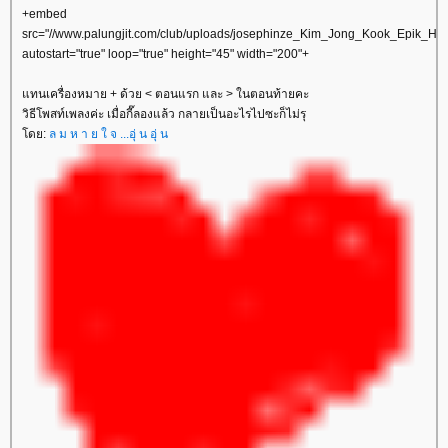
+embed
src="//www.palungjit.com/club/uploads/josephinze_Kim_Jong_Kook_Epik_Hi
autostart="true" loop="true" height="45" width="200"+
ทนเครื่องหมาย + ด้วย < ตอนแรก และ > ในตอนท้ายคะ
วิธีโพสท์เพลงค่ะ เมื่อกี๊ลองแล้ว กลายเป็นอะไรไปซะก็ไม่รุ
ดย:
ล ม ห า ย ใ จ ...อุ่ น อุ่ น