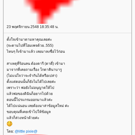
23 พฤศจิกายน 2548 18:35:48 น.
ตั้งใจเข้ามาตามหาคุณเลยค่ะ
(จะตามไปที่โฮมเพจด้วย..555)
ไหนๆ ก็เข้ามาแล้ว เลยมาลงชื่อไว้ก่อน
สาเหตุที่ร้อนลน ต้องตารี (ตาตี่) เข้ามา
มาจากที่เคยถามเรื่อง โกตาคินาบารู
(ไม่แน่ใจว่าจะจำกันได้หรือเปล่า)
ตั้งแต่ตอนนั้นก็ยังไม่ได้ไปเลยค่ะ
เพราะว่า พ่อยังไม่อนุญาตให้ไป
ล้วพ่อของดิฉันก็อยากไปด้ว
ตอนนี้โปรแกรมออกมาแล้วค่ะ
ได้ไปแน่นอน เลยต้องมาล่าข้อมูลใหม่ ค่ะ
ขอบคุณที่เคยเข้าไปให้ข้อมูล
ล้วก็ล่วงหน้าด้วยค่ะ
ดย:
@little pixie@