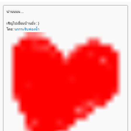
น่านนนน ...
เชิญไปเยี่ยมบ้านมั่ง : )
ดย:
นกกระจิบฟองน้ำ