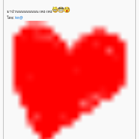
มาป่วนนนนนนนนน เหอ เหอ
ดย:
ke@