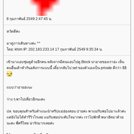
8 กุมภาพันธ์ 2549 2:47:45 น.
หวัดดีค่ะ
มาดูการเดินทางค่ะ ^^
ดย: khim IP: 202.183.233.14 17 กุมภาพันธ์ 2549 9:35:34 น.
เข้ามาแอบซุ่มดูด้วยอีกคน หลังจากมีคนแอบไปดู Block น่าอายของเราอ่ะ เห็น
คนอื่นเค้าทำกันอลังการแบบนี้ เดี๋ยวกลับไป set ของตัวเองเป็น private ดีกว่า อิอิ
บบว่าอายอ่ะนะ
ว่าง ๆ พาไปเที่ยวอีกนะคะ
ปล. ขอบคุณสำหรับคำแนะนำทริปแม่ฮ่องสอน ปายค่ะ พาแม่กับพ่อไปมาแล้วค่ะ
ต่ยังไม่ได้ทำรีวิวไรเลย แม่กับพ่อประทับใจมากค่ะ เราไปพักที่ พนาฮัทมาด้ว
นะคะ พี่ศรีไทย น่ารักมากเลยค่ะ