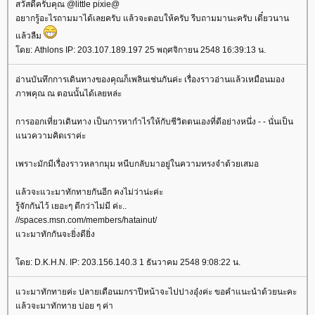
สวัสดีครับคุณ @little pixie@
อยากรู้อะไรถามมาได้เลยครับ แล้วจะตอบให้ครับ รีบถามมานะครับ เดี๋ยวนาน
ล้วลืม
ดย: Athlons IP: 203.107.189.197 25 พฤศจิกายน 2548 16:39:13 น.
อ่านบันทึกการเดินทางของคุณก็เพลินเช่นกันค่ะ เรื่องราวอ่านแล้วเหมือนมอง
ภาพคุณ ณ ตอนนั้นได้เลยหล่ะ
การออกเที่ยวเดินทาง เป็นการหากำไรให้กับชีวิตตนเองที่ดีอย่างหนึ่ง - - นั่นเป็น
นวความคิดเราค่ะ
เพราะมักมีเรื่องราวหลากมุม หนีบกลับมาอยู่ในความทรงจำด้วยเสมอ
ล้วจะแวะมาทักทายกันอีก คงไม่ว่าน่ะค่ะ
รู้จักกันไว้ เยอะๆ ดีกว่าไม่มี ค่ะ..
//spaces.msn.com/members/hatainut/
วะมาทักกันจะยิ่งดียิ่ง
ดย: D.K.H.N. IP: 203.156.140.3 1 ธันวาคม 2548 9:08:22 น.
วะมาทักทายค่ะ ปลายเดือนมกราปีหน้าจะไปปางอุ๋งค่ะ ขอคำแนะนำด้วยนะคะ
ล้วจะมาทักทาย บ่อย ๆ ค่า