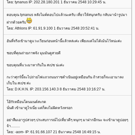
ดย: tynanus IP: 202.28.180.201 1 ธันวาคม 2548 10:29:45 น.
ตอบคุณ tynanus หลังไมค์ตอบไปแล้วนะครับ เที่ยวให้สนุกครับ กลับมานำรูปมา
ฝากด้วยครับ
ดย: Athlons IP: 61.91.9.100 1 ธันวาคม 2548 20:52:41 น.
อันที่จริงเข้ามาดูแวะเวียนก่อนหน้านี้แล้วหล่ะค่ะ เพียงแต่ไม่ได้เม้นไว้หน่ะค่ะ
ชอบที่คุณถ่ายภาพจัง มุมมันดูสวยดี
ขอบคุณที่แวะมาหากันใน สเปซ น่ะค่ะ
กะว่าศุกร์นี้จะไปถ่ายไฟแถวถนนราชดำเนินอยู่เหมือนกัน ถ้าสวยก็จะเอามาลง
เก็บใน สเปซ ค่ะ
ดย: D.K.H.N. IP: 203.156.140.3 8 ธันวาคม 2548 10:16:27 น.
อ้!!!เหมือนโดนมนต์สะกด
นั่นดิ เข้ามาดูไรเนี่ย แต่ก็คงไม่ผิดหวังหรอก
อย่าลืมเอารูปสวยๆ ประสบการณ์ไปเที่ยวดีๆ หนุกๆ มาฝากอีกนะ จะเข้ามาดูบ่อยๆ
จ้า..........
ดย: -aom- IP: 61.91.66.107 21 ธันวาคม 2548 16:49:15 น.