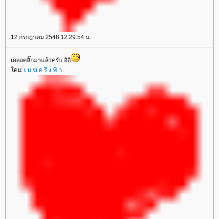
12 กรกฎาคม 2548 12:29:54 น.
เผลอคลิ๊กมาแล้วครับ อิอิ
ดย:
เ ม ฆ ค รึ่ ง ฟ้ า