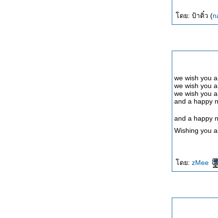
ดย: ป้าติ๋ว (
n
we wish you a
we wish you a
we wish you a
and a happy n
and a happy ne
Wishing you al
ดย:
zMee