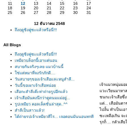
11
12
13
14
15
16
17
18
19
20
21
22
23
24
25
26
27
28
29
30
31
12 ธันวาคม 2548
ถึงฤดูชิงคู่ซะแล้วหรือนี่!!!
All Blogs
ถึงฤดูชิงคู่ซะแล้วหรือนี่!!!
เหมียวบล็อกนี้เอาแต่นอน
สบายกันจริงๆเลย แมวบ้านนี้
ช่แต่หมาที่จงรักภักดี....
วันสบายๆของเจ้าเสือและหนูสำลี...
เจ้าแมวหนุ่มม
วันนี้ขอเผาเจ้าเสือหน่อ
วะเวียนมาหาสา
เสือกะสำลีเต๊ะท่าถ่ายรูปอีกแล้ว
ชนกะเจ้าเสือซึ่งต
เจ้าเสือมันคงนึกว่าดูดนมแม่อยู่...
ต่... เสือมันตาขา
รูปเหมียว คอลเล็คชั่นล่าสุด..^^
ไปงั้น ทำเป็นเอ
สำลีเป็นสาวแล้ว!
ซะเหลือเกิน จะถ
ได้ถ่ายรูปเจ้าเหมียวทีไร... เจอตอนมันนอนทุกที
รุกก็ ... กลัวเสี
เหมียวหน้ากล้อง