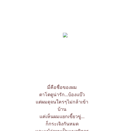
มี่คือชื่อของผม
ตาโตดูน่ารัก...บ้องแบ๊ว
ต่ผมดุจนใครๆไม่กล้าเข้า
บ้าน
ค่เห็นผมแยกเขี้ยวขู่...
ก็กระเจิงกันหมด