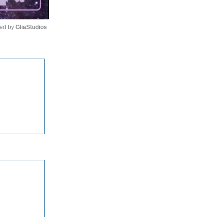
ed by 
GliaStudios
Unmute