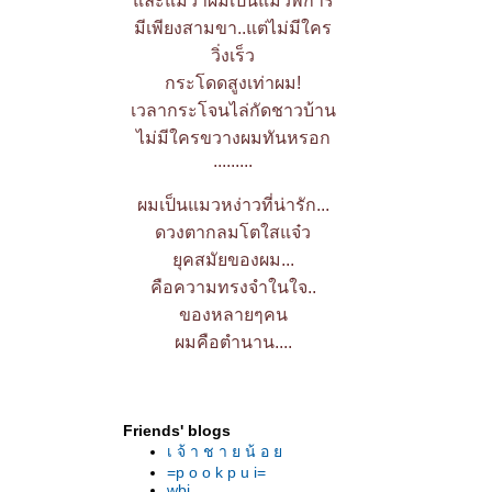
ละแม้ว่าผมเป็นแมวพิการ
มีเพียงสามขา..แต่ไม่มีใคร
วิ่งเร็ว
กระโดดสูงเท่าผม!
เวลากระโจนไล่กัดชาวบ้าน
ไม่มีใครขวางผมทันหรอก
.........
ผมเป็นแมวหง่าวที่น่ารัก...
ดวงตากลมโตใสแจ๋ว
ุคสมัยของผม...
คือความทรงจำในใจ..
ของหลายๆคน
ผมคือตำนาน....
Friends' blogs
เ จ้ า ช า ย น้ อ
=p o o k p u i=
wbj