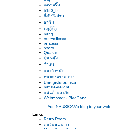
เคราครึ้ม
5150_b
กึ่งยิงกึ่งผ่าน
อาซิ่ม
ภูภู่ภู้ภู๊ภู๋
nang
merveillesxx
prncess
osara
Quasar
ปุ้ม หญิง
รำเพ
มวกักขฬะ
คนของความเหงา
Unregistered user
nature-delight
พนด้ามหาภั
Webmaster - BlogGang
[Add NAUSICAA's blog to your web]
Links
Retro Room
ต้นจินตนาการ