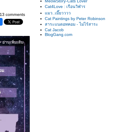
MeowStory-Cats Lover
Cat4Love : เรือนวิฬาร
มว..เมี๊ยวววว
13 comments
Cat Paintings by Peter Robinson
สาระแนดอทคอม - ไม่ไร้สาระ
Cat Jacob
BlogGang.com
อ่านเพิ่มเติม
orward_ios