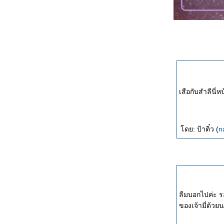
เสือกับสำลีนี่ห
ดย: ป้าติ๋ว (
n
ลื
ของเจ้ามี่ด้วย