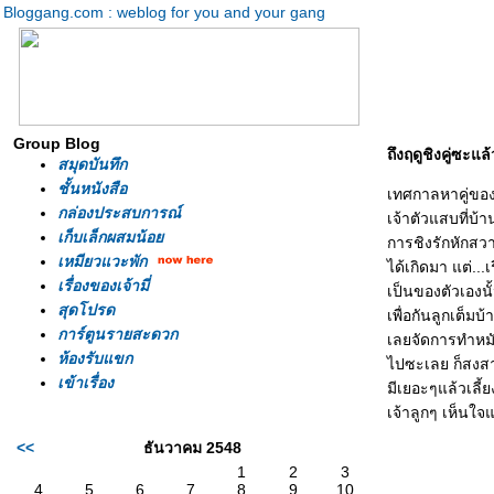
Bloggang.com : weblog for you and your gang
Group Blog
ถึงฤดูชิงคู่ซะแล้
สมุดบันทึก
ชั้นหนังสือ
เทศกาลหาคู่ของ
กล่องประสบการณ์
เจ้าตัวแสบที่บ้
เก็บเล็กผสมน้อ
การชิงรักหักสวา
เหมียวแวะพัก
ได้เกิดมา แต่...เ
เรื่องของเจ้ามี่
เป็นของตัวเองนั
สุดโปรด
เพื่อกันลูกเต็มบ
การ์ตูนรายสะดวก
เลยจัดการทำหมั
ห้องรับแขก
ไปซะเลย ก็สงสารอ
เข้าเรื่อง
มีเยอะๆแล้วเลี้ย
เจ้าลูกๆ เห็นใจ
<<
ธันวาคม 2548
1
2
3
4
5
6
7
8
9
10