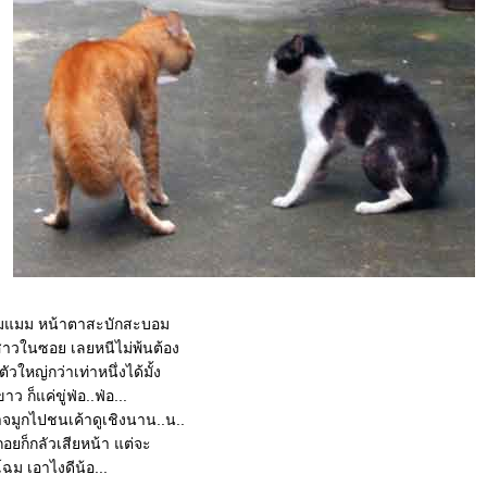
อมแมม หน้าตาสะบักสะบอม
วในซอย เลยหนีไม่พ้นต้อง
ัวใหญ่กว่าเท่าหนึ่งได้มั้ง
ว ก็แค่ขู่ฟ่อ..ฟ่อ...
าจมูกไปชนเค้าดูเชิงนาน..น..
อยก็กลัวเสียหน้า แต่จะ
ยโฉม เอาไงดีน้อ...