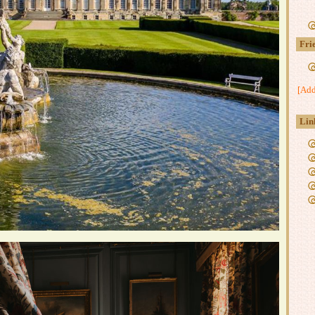
Fri
[Add
Lin