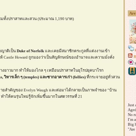
Are
ดินชมทั้งปราสาทและสวน (ประมาณ 1,190 บาท)
ยญาติเป็น
Duke of Norfolk
ละเคยมีสมาชิกตระกูลที่แต่งงานเข้า
R
้ Castle Howard ถูกมองว่าเป็นสัญลักษณ์ของอำนาจและความมั่งคั่ง
ข้างยาวมาก ทำให้มองไกล ๆ เหมือนปราสาทในยุโรปยุคบาโรก
s, วิหารเล็ก ๆ (temples) และซากอาคารเก่า (follies)
ที่กระจายอยู่ทั่วสวน
นิยายสำคัญของ Evelyn Waugh และต่อมาได้กลายเป็นภาพจำของ “บ้าน
ทำให้คนรุ่นใหม่รู้จักเพิ่มขึ้นมากในศตวรรษที่ 21
Just 
Aged 
No ru
I’m 
Big h
"Are 