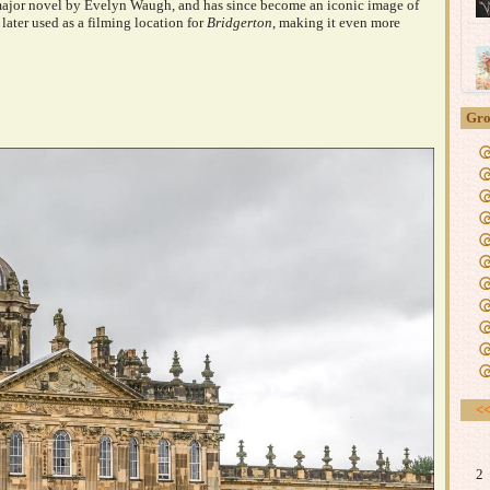
major novel by Evelyn Waugh, and has since become an iconic image of
 later used as a filming location for
Bridgerton
, making it even more
Gro
<
2