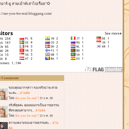
าอาร์-ยู สายเม้าท์เล่าไปเรื่อย"🌻
s://are-you-for-real.bloggang.com/
 Comments