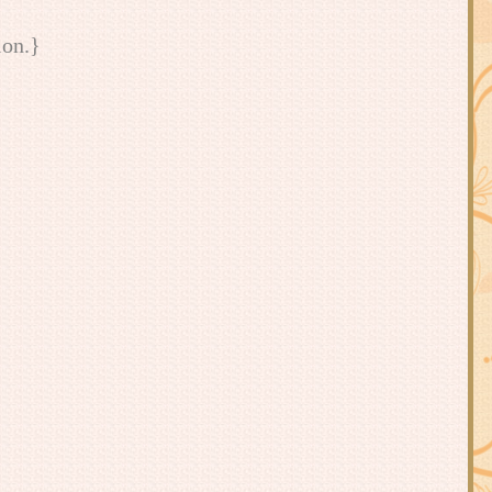
ion.}