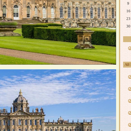
9
16
23
30
All