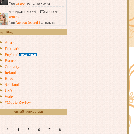
up Blog
Austria
Denmark
England
France
Germany
Ireland
Russia
Scotland
USA
Wales
#Movie Review
<
พฤศจิกายน 2568
1
3
4
5
6
7
8