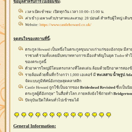
ข้อมูลสำหรับการไปเยี่ยมชม
:
เวลาเปิดเข้าชม
: เปิดทุกวัน เวลา 10:00–15:00 น.
ค่าเข้า (เฉพาะตัวปราสาทและสวน)
: 28 ปอนด์ สำหรับผู้ใหญ่ เ
Website:
https://www.castlehoward.co.uk/
จุดสนใจของสถานที่นี้
:
ตระกูล Howard เป็นหนึ่งในตระกูลขุนนางเก่าแก่ของอังกฤษ มีสา
ราชวงศ์ รวมทั้งเคยมีบทบาททางการเมืองสำคัญในยุค Tudor ทำให
ของตระกูลนี้
ตัวอาคารใหญ่มีโดมตรงกลางที่โดดเด่น ล้อมด้วยปีกอาคารสอง
รายล้อมด้วยพื้นที่กว้างกว่า 1,000 เอเคอร์ มี
ทะเลสาบ น้ำพุรูป Atla
จัดแบบภูมิทัศน์อังกฤษสุดคลาสสิก
Castle Howard ถูกใช้เป็นฉากของ
Brideshead Revisited
ซึ่งเป็น
ตระกูลผู้ดีอังกฤษ” ในสื่อทั่วโลก ภายหลังยังใช้ถ่ายทำ
Bridgerton
ปัจจุบันเปิดให้คนทั่วไปเข้าชมได้
General Information: