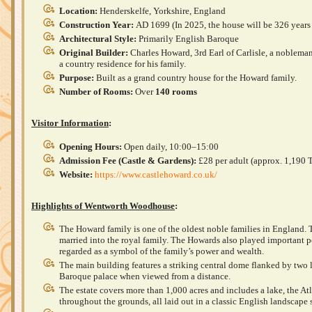
Location:
Henderskelfe, Yorkshire, England
Construction Year:
AD 1699 (In 2025, the house will be 326 years
Architectural Style:
Primarily English Baroque
Original Builder:
Charles Howard, 3rd Earl of Carlisle, a nobleman
a country residence for his family.
Purpose:
Built as a grand country house for the Howard family.
Number of Rooms:
Over
140 rooms
Visitor Information
:
Opening Hours:
Open daily, 10:00–15:00
Admission Fee (Castle & Gardens):
£28 per adult (approx. 1,190
Website:
https://www.castlehoward.co.uk/
Highlights of
Wentworth Woodhouse
:
The Howard family is one of the oldest noble families in England.
married into the royal family. The Howards also played important p
regarded as a symbol of the family’s power and wealth.
The main building features a striking central dome flanked by two
Baroque palace when viewed from a distance.
The estate covers more than 1,000 acres and includes a lake, the Atl
throughout the grounds, all laid out in a classic English landscape s