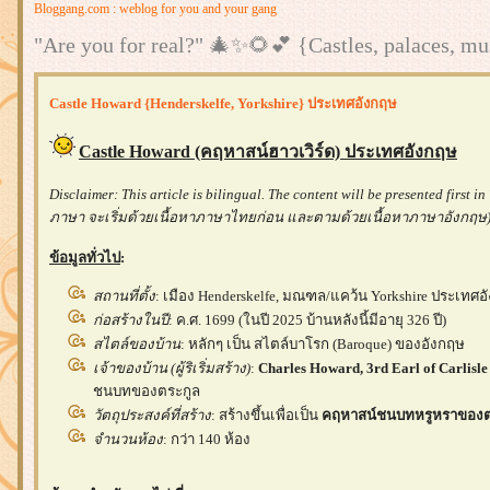
Bloggang.com : weblog for you and your gang
"Are you for real?" 🎄✨🌻💕 {Castles, palaces, mu
Castle Howard {Henderskelfe, Yorkshire} ประเทศอังกฤษ
Castle Howard
(ค
ฤหาสน์ฮาวเวิร์ด) ประเทศอังกฤษ
Disclaimer: This article is bilingual. The content will be presented firs
ภาษา จะเริ่มด้วยเนื้อหาภาษาไทยก่อน และตามด้วยเนื้อหาภาษาอังกฤษ
ข้อมูลทั่วไป
:
สถานที่ตั้ง
: เมือง Henderskelfe, มณฑล/แคว้น Yorkshire ประเทศ
ก่อสร้างในปี
: ค.ศ. 1699 (ในปี 2025 บ้านหลังนี้มีอายุ 326 ปี)
สไตล์ของบ้าน
: หลักๆ เป็น สไตล์บาโรก (Baroque) ของอังกฤษ
เจ้าของบ้าน (ผู้ริเริ่มสร้าง)
:
Charles Howard, 3rd Earl of Carlisle
ชนบทของตระกูล
วัตถุประสงค์ที่สร้าง
: สร้างขึ้นเพื่อเป็น
คฤหาสน์ชนบทหรูหราของต
จำนวนห้อง
: กว่า 140 ห้อง