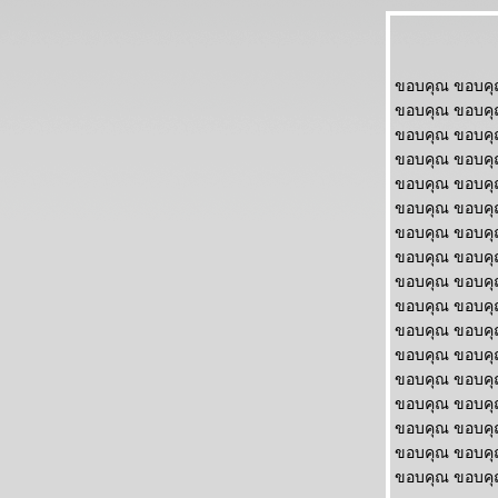
ขอบคุณ ขอบคุ
ขอบคุณ ขอบคุ
ขอบคุณ ขอบคุ
ขอบคุณ ขอบคุ
ขอบคุณ ขอบคุ
ขอบคุณ ขอบคุ
ขอบคุณ ขอบคุ
ขอบคุณ ขอบคุ
ขอบคุณ ขอบคุ
ขอบคุณ ขอบคุ
ขอบคุณ ขอบคุ
ขอบคุณ ขอบคุ
ขอบคุณ ขอบคุ
ขอบคุณ ขอบคุ
ขอบคุณ ขอบคุ
ขอบคุณ ขอบคุ
ขอบคุณ ขอบคุ