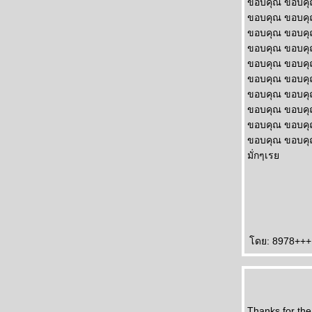
ขอบคุณ ขอบคุ
ขอบคุณ ขอบคุ
ขอบคุณ ขอบคุ
ขอบคุณ ขอบคุ
ขอบคุณ ขอบคุ
ขอบคุณ ขอบคุ
ขอบคุณ ขอบคุ
ขอบคุณ ขอบคุ
ขอบคุณ ขอบคุ
ขอบคุณ ขอบคุ
มั่กๆเร
ดย: 8978+++[
Thanks for the