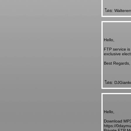
ดย: Walterem
Hello,
FTP service is
exclusive elect
Best Regards,
ดย: DJGiankoJ
Hello,
Download MP3/F
https://0daymu
Private FTP M