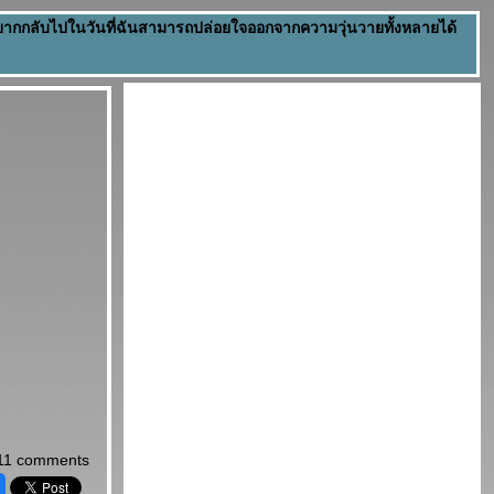
ยากกลับไปในวันที่ฉันสามารถปล่อยใจออกจากความวุ่นวายทั้งหลายได้
11 comments