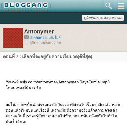
Antonymer
ฝากข้อความหลังไมค์
ผู้ติดตามบล็อก : 0 คน
ตอนที่ 7 : เลือกที่จะอยู่กับความเจ็บปวด(ดีที่สุด)
//www2.asis.co.th/antonymer/Antonymer-RayaTumjai.mp3
หลดเพลงได้นะครับ
ผมไม่อยากพร่ำเพ้อพรรณนาถึงวันเวลาที่ผ่านไปเร็วมากอีกแล้ว หลา
ตอนแล้วที่ผมบ่นแต่เรื่องนี้ เพราะมันคือความจริงแล้วความจริงเล่า
มองแค่วันนี้เราจะรู้สึกว่ามันผ่านไปช้ามาก แต่หันหลังกลับไปทำไม
มันเร็วจังเล