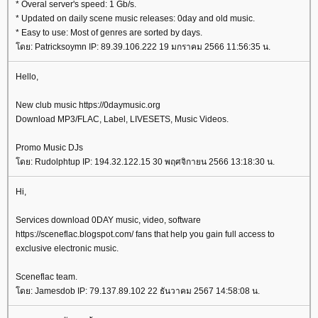
* Overal server's speed: 1 Gb/s.
* Updated on daily scene music releases: 0day and old music.
* Easy to use: Most of genres are sorted by days.
ดย: Patricksoymn IP: 89.39.106.222 19 มกราคม 2566 11:56:35 น.
Hello,
New club music https://0daymusic.org
Download MP3/FLAC, Label, LIVESETS, Music Videos.
Promo Music DJs
ดย: Rudolphtup IP: 194.32.122.15 30 พฤศจิกายน 2566 13:18:30 น.
Hi,
Services download 0DAY music, video, software
https://sceneflac.blogspot.com/ fans that help you gain full access to
exclusive electronic music.
Sceneflac team.
ดย: Jamesdob IP: 79.137.89.102 22 ธันวาคม 2567 14:58:08 น.