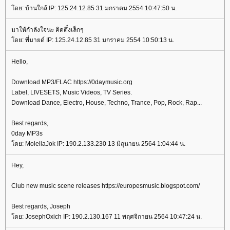
ดย: บ้านใกล้ IP: 125.24.12.85 31 มกราคม 2554 10:47:50 น.
มาให้กำลังใจนะ คิดตึ๋งเล็กๆ
ดย: พี่มายด์ IP: 125.24.12.85 31 มกราคม 2554 10:50:13 น.
Hello,
Download MP3/FLAC https://0daymusic.org
Label, LIVESETS, Music Videos, TV Series.
Download Dance, Electro, House, Techno, Trance, Pop, Rock, Rap...
Best regards,
0day MP3s
ดย: MolellaJok IP: 190.2.133.230 13 มิถุนายน 2564 1:04:44 น.
Hey,
Club new music scene releases https://europesmusic.blogspot.com/
Best regards, Joseph
ดย: JosephOxich IP: 190.2.130.167 11 พฤศจิกายน 2564 10:47:24 น.