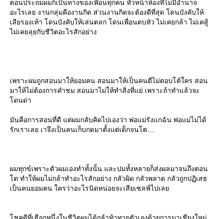
ตอนประถมผมก็เป็นทางของเพื่อนทุกคน หัวหน้าห้องที่ไม่มีอำนาจ
อะไรเลย งานกลุ่มคืองานกิด ส่วนงานกิดจะต้องดีที่สุด โดนบังคับให้
เลียรองเท้า โดนบังคับให้เล่นตลก โดนเพื่อนตบหัว ไม่เคยกล้า ไม่เคสู้
ไม่เคยลุยกับชีวิตอะไรสักอย่าง
เพราะผมถูกสอนมาให้ยอมคน สอนมาให้เป็นคนดีไม่ตอบโต้ใคร สอน
มาให้ไม่ต้องการคำชม สอนมาไม่ให้ทำสิ่งที่แย่ เพราะถ้าทำแล้วจะ
ดนด่า
มันคือการสอนที่ดี แต่ผมกลับคิดไปเองว่า พ่อแม่รังแกฉัน พ่อแม่ไม่ได้
รักเราเลย เาจึงเป็นคนเก็บกดมาตั้งแต่เด็กจนโต....
ผมทุกข์เพราะตัวผมเองทำทั้งนั้น และปมทั้งหลายก็ส่งผลมาจนถึงตอน
ต ทำให้ผมไม่กล้าทำอะไรสักอย่าง กลัวผิด กลัวพลาด กลัวถูกปฏิเสธ
เป็นคนยอมคน ใครว่าอะไรนิดหน่อยจะเสียเซลฟ์ไปเล
ชคดีที่เฮือกหนึ่งในชีวิตผมได้กล้าท้าทายตัวเองด้วยการมาเชียงใหม่