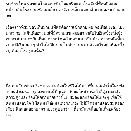
รสข้าวโพด รสชอคโกแลต กลิ่นไอศกรีมแมกโนเลียที่ซื้อหนึ่งแถม
หนึ่ง กลิ่นโรงงานเชื่อมเหล็ก แสงอ๊อกเหล็ก และกลิ่นกายตอนเข้าค่า
รด.
เรื่องราวที่ผมชอบเก็บมาฝันที่สุดคือการเข้าค่าย ผมเจอเพื่อนเยอะแยะ
มากมาย ในฝันคืออารมณ์ที่มีความสุข ผมอยากกลับไปอีกครั้งหนึ่งจัง
อยากเล่นสนุกๆกับเพื่อน อยากโดดเรียนกับเขาเป็นบ้าง อยากหนีเทีั่ยว
อยากมีเงินเยอะๆ ทำไมไม่ฝึกงาน ไม่ทำงานนะ กลัวอะไรอยู่ เพ้ออะไร
อยู่ คิดอะไรอยู่แค่นั้น?
ิ่งนานวันเข้าผมยิ่งขุดเจอปมด้อยในชีวิตได้มากขึ้น ผมเล่าให้ใครฟัง
ว่าผมจำตอนอายุสองขวบได้ที่คุณตาจับผมให้นังบนเก้าอี้สูง ผมกลัว
ความสูงและร้องให้ออกมาอย่างขี้แย ผมจะชอบร้องให้เยอะๆ เพื่อให้
คนมาปลอบใจ ให้คนมาโอ๋ผม แต่ยากเถอะ ไม่มีใครมาปลอบผมหรอก
เสียงเล็ดลอดออกมาจากประตูบอกว่า "เดี๋ยวมันเหนื่อยมันก็หยุดร้อง
เอง"