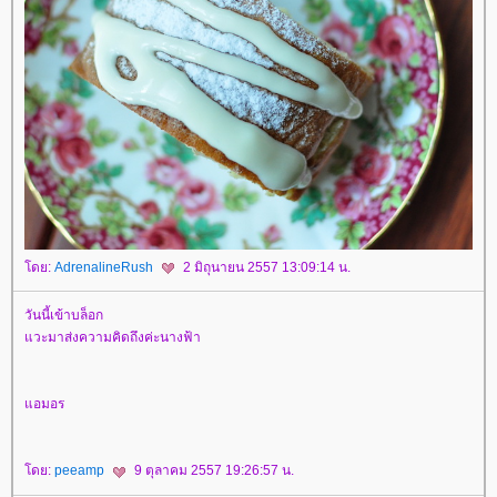
ดย:
AdrenalineRush
2 มิถุนายน 2557 13:09:14 น.
วันนี้เข้าบล็อก
วะมาส่งความคิดถึงค่ะนางฟ้า
อมอร
ดย:
peeamp
9 ตุลาคม 2557 19:26:57 น.