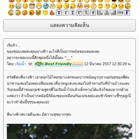
เจิมจ้า...
ของชอบเลยค่ะคุณนางฟ้า อะไรที่เป็นปากหม้อชอบหมดเล
อยากจะขอแบบนี้สักชุดหนึ่งได้มั๊ยคะ ^__^
ดย:
เนินน้ำ
12 มีนาคม 2557 12:30:29 น.
สวัสดีค่ะพี่นางฟ้า เอาดอกไม้ไทยๆมาแลกขนมปากหม้อญวนจานอร่อยของพี่ค่ะ
น่าทานเสมอไม่เคยเปลี่ยนเลย เดี๋ยวหนูแดงจะลองไปทำทานกับที่บ้านบ้างนะคะ
วันก่อนนี้ทำขนมกุยช่ายสูตรพี่โอเนินน้ำไปแล้วเด็กทานได้แล้วก็ชอบมากๆด้ว
สดงว่า ถ้าเป็นปากหม้อนี่ก้ต้องชอบเหมือนกันแน่ๆเลย(แอบชัวร์เพราะชี้ๆๆอยู่เนี่
ะว่าทำอันนี้ๆๆๆนะคุณแม่)
พี่นางฟ้าสบายดีนะคะ มีความสุขมากๆค่ะ