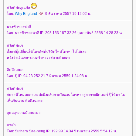
สวัสดีค่ะคุณภัส
ดย:
Why England
9 ธันวาคม 2557 19:12:02 น.
นางฟ้าของชาลี
ดย: นางฟ้าของชาลี IP: 203.153.187.32 26 กุมภาพันธ์ 2558 14:28:23 น.
สวัสดีค่ะเจ้
ตั้งแต่ปุ๊เปลี่ยนใช้โทรศัพท์บริษัทใหม่โทรหาไม่ได้เล
หวังว่าเจ้และครอบครัวคงจะสบายดีนะคะ
คิดถึงเสมอ
ดย: ปุ๊ IP: 94.23.252.21 7 มีนาคม 2559 1:24:08 น.
สวัสดีค่ะเจ้
สบายดีไหมคะตาเองค่ะพึ่งกลับจากTexas โทรหาอยู่อาจจะผิดเบอร์ ปุ๊ให้มา ไม่
เห็นกันนาน คิดถึงนะคะ
ดูแลสุขภาพด้วยนะคะ
ตาดำ
ดย: Suthara Sae-heng IP: 192.99.14.34 5 เมษายน 2559 5:54:12 น.