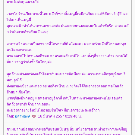
มาแล้วค่ะคุณนางภัส
เวลาไปร้านเวียดนามที่ไทย แอ๊กก็ชอบสั่งเมนูนี้เหมือนกันค่ะ แต่ที่ฮัมบวร์กรู้สึกจะ
ไม่เคยเห็นเมนูนี้
คุณนางฟ้าทำได้น่าทานมากเลยค่ะ มันจะยากตรงละเลงแป้งแล้วพับรึเปล่าคะ แอ๊
กว่ามันยากสำหรับแอ๊กแน่ๆ
อาหารเวียดนามเป็นอาหารที่ใครทานก็ติดใจนะคะ ครอบครัวแอ๊กที่ไทยชอบทุก
คนโดยเฉพาะแม่
พาคุณสามีไปทานเธอก็ชอบ พาครอบครัวสามีไปแบบทั้งๆที่ห่วงว่าเค้าจะทานได้
มั้ย ปรากฏว่าสั่งซ้ำกันใหญ่ค่ะ
พูดถึงมะม่วงอกร่องแอ๊กโตมากับมะม่วงชนิดนี้เลยค่ะ เพราะตอนเล็กๆอยู่ที่ชลบุรี
พ่อปลูกไว้
ทั้งอกร่องเขียวและทองเลย พอถึงหน้ามะม่่วงก็จะได้กินอกร่องตลอด พอโตแล้ว
้ายมาเชียงใหม่
รกๆก็ยังมีทานอยู่ แต่พอมาอยู่อิตาลี่ กลับไปหามะม่วงอกร่องแทบไม่เจอแล้ว
คิดถึงรสชาติเค้ามากๆเลยค่ะ
มะม่วงสุกอย่างอื่นมันไม่อร่อยชื่นใจเหมือนอกร่องนะคะแอ๊กว่า
ดย:
ปลาทอง9
16 มีนาคม 2557 0:29:48 น.
ขนมปากหม้อชอบทานขอรับชอบแป้งปรุงนิ่มเหนียวอร่อย คนทำอาหารเก่งๆมีอยู่