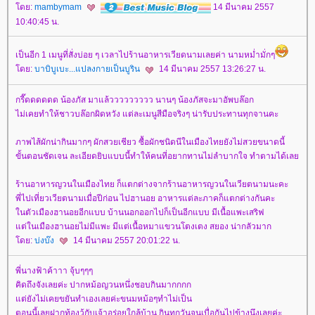
ดย:
mambymam
14 มีนาคม 2557
10:40:45 น.
เป็นอีก 1 เมนูที่สั่งบ่อย ๆ เวลาไปร้านอาหารเวียดนามเลยค่า นามหม่ำมั่กๆ
ดย:
บาบิบูเบะ...แปลงกายเป็นบูริน
14 มีนาคม 2557 13:26:27 น.
กรี๊ดดดดดด น้องภัส มาแล้ววววววววว นานๆ น้องภัสจะมาอัพบล๊อก
ไม่เคยทำให้ชาวบล๊อกผิดหวัง แต่ละเมนูสีมือจริงๆ น่ารับประทานทุกจานคะ
ภาพไส้ผักน่ากินมากๆ ผักสวยเชียว ซื้อผักชนิดนีในเมืองไทยยังไม่สวยขนาดนี้
ขั้นตอนชัดเจน ละเอียดยิบแบบนี้ทำให้คนที่อยากทานไม่ลำบากใจ ทำตามได้เล
ร้านอาหารญวนในเมืองไทย ก็แตกต่างจากร้านอาหารญวนในเวียตนามนะคะ
พี่ไปเที่ยวเวียตนามเมื่อปีก่อน ไปฮานอย อาหารแต่ละภาคก็แตกต่างกันคะ
นตัวเมืองฮานอยอีกแบบ บ้านนอกออกไปก็เป็นอีกแบบ มีเนื้อแพะเสริฟ
ต่ในเมืองฮานอยไม่มีแพะ มีแต่เนื้อหมาแขวนโตงเตง สยอง น่ากลัวมาก
ดย:
บ่งบ๊ง
14 มีนาคม 2557 20:01:22 น.
พี่นางฟ้าค้าาา จุ้บๆๆๆ
คิดถึงจังเลยค่ะ ปากหม้อญวนหนึ่งชอบกินมากกกก
ต่ยังไม่เคยขยันทำเองเลยค่ะขนมหม้อๆทำไม่เป็น
ตอนนี้เลยฝากท้องว้กับเจ้าอร่อยใกล้บ้าน กินทุกวันจนเบื่อกันไปข้างนึงเลยค่ะ