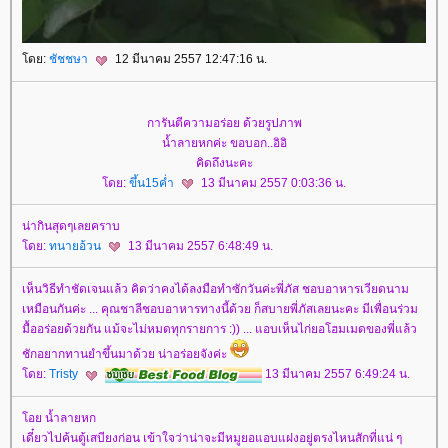
ดย:
ชัชชษา
12 มีนาคม 2557 12:47:16 น.
การันตีความอร่อย ด้วยรูปภาพ
น้ำลายหกค่ะ ขอบอก..อิอิ
คิดถึงนะคะ
ดย:
ขึ้น15ค่ำ
13 มีนาคม 2557 0:03:36 น.
น่ากินสุดๆเลยคราบ
ดย:
ทนายอ้วน
13 มีนาคม 2557 6:48:49 น.
เห็นวิธีทำชัดเจนแล้ว คิดว่าคงได้ลงมือทำซักวันค่ะพี่ภัส ชอบอาหารเวียดนาม
เหมือนกันค่ะ ... คุณชาลีชอบอาหารทางนี้ด้วย ก็สบายพี่ภัสเลยนะคะ มีเพื่อนร่วม
มื้ออร่อยด้วยกัน แม้จะไม่หมดทุกรายการ :)) ... แอบเห็นไก่ยอโฮมเมดของพี่แล้ว
ชักอยากทานยำขึ้นมาด้วย น่าอร่อยจังค่ะ
ดย:
Tristy
13 มีนาคม 2557 6:49:24 น.
อย น้ำลายหก
เดี๋ยวไปค้นตู้เสบียงก่อน เข้าใจว่าน่าจะมีหมูยอแอบแฝงอยู่ตรงไหนสักที่แน่ ๆ