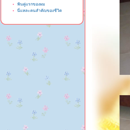
ฟันคู่แรกของผม
นี่แหละคนสำคัญของชีวิต
"ดีใจที่มีลูก" และ "ภูมิใจที่ได้เป็นแม่
ของลูก"
ป่วยภาษาอะไรของลูกเนี่ย...
ลูกจะลืมหน้าแม่ไหมเนี่ย...
มีลูกหมาอายุ 6 เดือนก่า มาให้
เชยชม
เอารูปมาฝากป้า ๆ ทุกคนงับ
ครั้งแรกที่พ่อหมูกับลูกหมูได้พบหน้า
กัน
ลูกหมูภีมสุดหล่อ 5 เดือน 11 วัน
ล้วคร๊าบบบ
ลูกหมูตัวน้อยของแม่หมูน่าสงสาร
จัง
22 ก.พ 2550 วันที่เหนื่อยจริง ๆ
20 ก.พ. 2550 ลูกชายตัวน้อยอายุ
ครบ 2 เดือนแล้ว
Wow wow !!!!! ลูกชายตัวน้อ
คลอดแล้ว