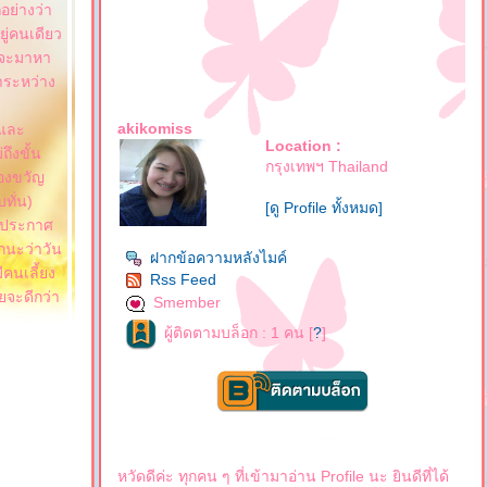
กอย่างว่า
ยู่คนเดียว
า จะมาหา
ำระหว่าง
akikomiss
นและ
Location :
ถึงขั้น
กรุงเทพฯ Thailand
ของขวัญ
ทั่น)
[ดู Profile ทั้งหมด]
ง ประกาศ
กนะว่าวัน
ฝากข้อความหลังไมค์
ีคนเลี้ยง
Rss Feed
ลยจะดีกว่า
Smember
ผู้ติดตามบล็อก : 1 คน [
?
]
หวัดดีค่ะ ทุกคน ๆ ที่เข้ามาอ่าน Profile นะ ยินดีที่ได้