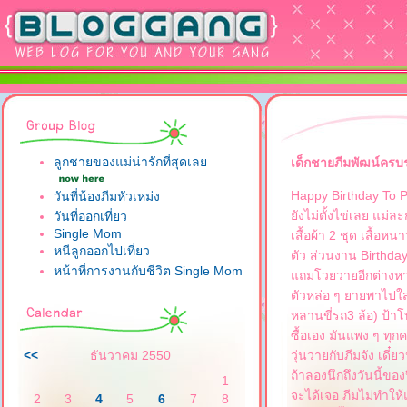
ลูกชายของแม่น่ารักที่สุดเล
เด็กชายภีมพัฒน์ครบ
Happy Birthday To P
วันที่น้องภีมหัวเหม่ง
ังไม่ตั้งไข่เลย แม่ล
วันที่ออกเที่ยว
Single Mom
เสื้อผ้า 2 ชุด เสื้อห
หนีลูกออกไปเที่ยว
ตัว ส่วนงาน Birthday
หน้าที่การงานกับชีวิต Single Mom
ถมโวยวายอีกต่างหาก ไม
ตัวหล่อ ๆ ยายพาไปใส่
หลานขี่รถ3 ล้อ) ป้าโบ
ซื้อเอง มันแพง ๆ ทุก
<<
ธันวาคม 2550
วุ่นวายกับภีมจัง เดี๋
ถ้าลองนึกถึงวันนี้ของ
1
จะได้เจอ ภีมไม่ทำให
2
3
4
5
6
7
8