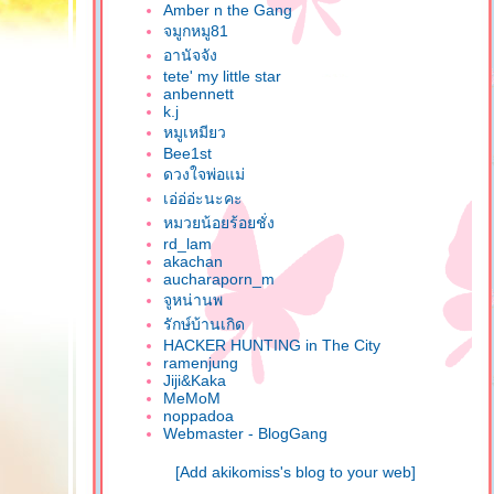
Amber n the Gang
จมูกหมู81
อานัจจัง
tete' my little star
anbennett
k.j
หมูเหมียว
Bee1st
ดวงใจพ่อแม่
เอ่อ่อ่ะนะคะ
หมวยน้อยร้อยชั่ง
rd_lam
akachan
aucharaporn_m
จูหน่านพ
รักษ์บ้านเกิด
HACKER HUNTING in The City
ramenjung
Jiji&Kaka
MeMoM
noppadoa
Webmaster - BlogGang
[Add akikomiss's blog to your web]