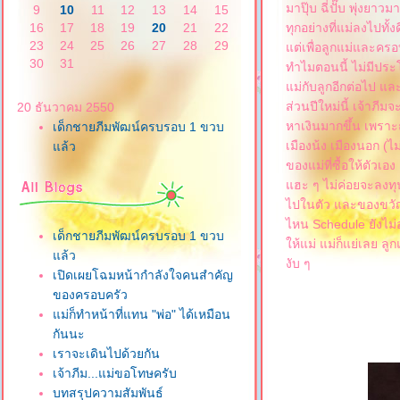
มาปุ๊บ ฉี่ปั๊บ พุ่งยา
9
10
11
12
13
14
15
16
17
18
19
20
21
22
ทุกอย่างที่แม่ลงไปทั้ง
23
24
25
26
27
28
29
ต่เพื่อลูกแม่และครอ
30
31
ทำไมตอนนี้ ไม่มีประโ
ม่กับลูกอีกต่อไป และไ
ส่วนปีใหม่นี้ เจ้าภีม
20 ธันวาคม 2550
หาเงินมากขึ้น เพราะถ้
เด็กชายภีมพัฒน์ครบรอบ 1 ขวบ
เมืองน้ง เมืองนอก (ไม
ล้ว
ของแม่ที่ซื้อให้ตัวเอ
ฮะ ๆ ไม่ค่อยจะลงทุน
ไปในตัว และของขวัญส
ไหน Schedule ยังไม่ออ
เด็กชายภีมพัฒน์ครบรอบ 1 ขวบ
ห้แม่ แม่ก็แย่เลย ลูก
ล้ว
งับ ๆ
เปิดเผยโฉมหน้ากำลังใจคนสำคัญ
ของครอบครัว
ม่ก็ทำหน้าที่แทน "พ่อ" ได้เหมือน
กันนะ
เราจะเดินไปด้วยกัน
เจ้าภีม...แม่ขอโทษครับ
บทสรุปความสัมพันธ์