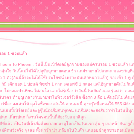
รอบ 1 ขวบแล้ว
heem To Pheem : วันนี้เป็นเบิร์ดเดย์ลูกชายของแม่ครบรอบ 1 ขวบแล้ว แต
ะกลุ้มใจ วันนี้แม่ไม่ได้ไปจูจ๊บลูกชายตอนเช้า แต่ฝากยายไปแหละ ของขวัญที่แม
นาว 1 ตัว(อันนี้ถ้าจะไม่ได้ใช้ประโยชน์ เพราะมันเลิกหนาวแล้ว) รองเท้า 1 คู่ ต
 ก็มี เค้กชอค 1 ปอนด์ พิซซ่า 1 ถาด เคเอฟซี 1 กล่อง แต่ไอ้ลูกชายดันไม่กิน
่ยอมเป่าเทียน ไม่สนใจ และไม่รู้เรื่องว่าวันนี้วันเกิดตัวเอง รู้แค่ว่า ตอน
บาตร ทำบุญ กลางวันยายพาไปฟิวเจอร์รังสิต ซื้อรถ 3 ล้อ 1 คัน(ยังไม่เดินเล
ว์ซื้อของเล่นให้ ลุงโจซื้อของเล่นให้ ส่วนคนนี้ ลุงบรู๊คซื้อทองให้ 555 ดีจัง แ
คนแฮปปี้เบิร์ดเดย์และจูจุ๊บน้องภีมกันทุกคน แต่ภีมคงจะสงสัยว่าทำไมวันนี้ทุ
ยวปลุก เดี๋ยวปลุก ก็งานใครคนนั้นก็ต้องรับแขกสิลูก
ปีที่แล้ว เป็นวันที่เจ้าภีมลืมตาออกมาดูโลกเป็นวันแรก ลุ้น ๆ เจอหน้ากันอยู่ตั
้แม่ผิดหวังจริง ๆ เลย ทั้งน่ารัก น่าเกลียดไปในตัว แต่แอบขำลูกชายตอนมัน