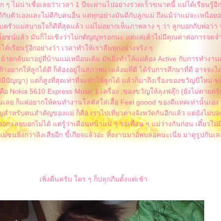
วมาก ๆ ไม่น่าเชื่อเลยว่าเวลา 1 ปีจะผ่านไปอย่างรวดเร็วขนาดนี้ แม่ได้เรียนรู้อี
ดีกับตัวเองและไม่ดีกับคนอื่น แต่ทุกอย่างมันดีกับลูกแม่ ถึงแม้ว่าแม่จะเหนื่อยอ
บครัวแม่สบายใจก็ดีที่สุดแล้ว แม่ไม่อยากเห็นภาพลาง ๆ ว่า ลูกบอกกับพ่อว่
ยชน์แล้ว มันก็ไม่เชิงว่าไม่กตัญญูหรอกนะ แต่แค่เค้าไม่มีคุณค่าต่อการจดจ
ด้เรียนรู้อีกอย่างว่า เวลาทำให้เราลืมทุกอย่างจริง ๆ
จะย้ายกลับมาอยู่ที่บ้านแม่เหมือนเดิม มันยิ่งทำให้แม่ต้อง Active กับการทำงา
าอยากให้ลูกได้ดี ก็ต้องอยู่ในสภาพแวดล้อมที่ดี ได้รับการศึกษาที่ดี อาจจะไม่
่มีปัญญา) แต่ก็สูงที่สุดเท่าที่จะทำให้ลูกได้ แล้วก็มาถึงเรื่องของขวัญปีใหม่ 
ง คือ Nokia 5610 Express Music 1 เครื่อง ,ของขวัญให้ลุงฟลุ๊ก (ยังไม่ตายครับ
เลย ก็แค่อยากให้คนทำงานโลตัสใส่เสื้อ Feel goood ของดีแทคเท่านั้นเอ
ำหรับคนสำคัญของแม่ ก็คือ เราไปเที่ยวต่างจังหวัดกันอีกแล้ว แต่ยังไม่บอ
ก เลยบอกไม่ได้ แต่รู้ว่าเดือนหน้าแน่ ๆ รอเพื่อน ๆ แม่ว่างกันก่อน เดี๋ยวไม่ม
แม่ซนยิ่งกว่าลิงเสียอีก ขี้เกียจแล้วอ่ะ ทิ้งงานมาอัพบลอคนะเนี่ย มาดูรูปกันเ
เพิ่งตื่นครับ ใคร ๆ ก็ปลุกภีมตั้งแต่เช้า