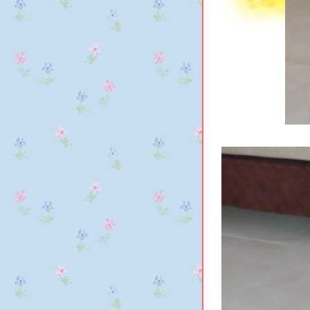
วันนี้จะได้เจอหน้าลูกชายตัวน้อ
ล้ว เย้..เย้