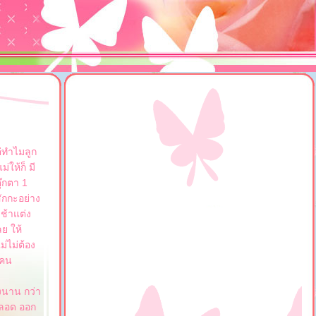
่ทำไมลูก
่ให้ก็ มี
ุ๊กตา 1
สักกะอย่าง
เช้าแต่ง
ย ให้
ม่ไม่ต้อง
กคน
้งนาน กว่า
คลอด ออก