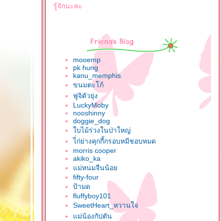
รู้จักนะคะ
mooemp
pk hung
kanu_memphis
ขนมตะโก้
ฟูจิตัวยุ่ง
LuckyMoby
nooshinny
doggie_dog
บไม้ร่วงในป่าใหญ่
ไ่่ก่ย่างคุกกี้กรอบหมีชอบหมด
morris cooper
akiko_ka
ม่หนมจีนน้อ
fifty-four
ป้ามด
fluffyboy101
SweetHeart_หวานใจ
ม่น้องกัปตัน