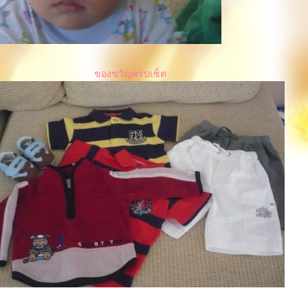
ของขวัญครบเซ็ต