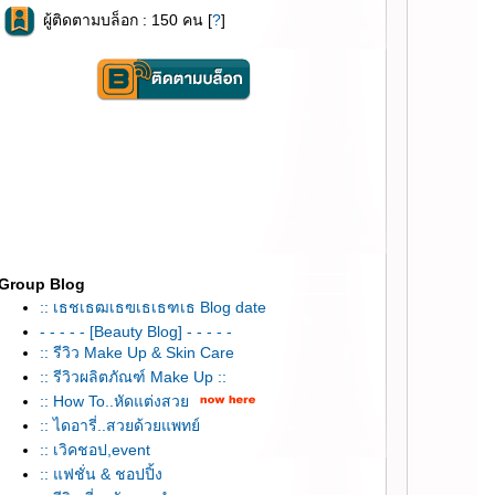
ผู้ติดตามบล็อก : 150 คน [
?
]
Group Blog
:: เธชเธฒเธฃเธเธฑเธ Blog date
- - - - - [Beauty Blog] - - - - -
:: รีวิว Make Up & Skin Care
:: รีวิวผลิตภัณฑ์ Make Up ::
:: How To..หัดแต่งสว
:: ไดอารี่..สวยด้วยแพทย์
:: เวิคชอป,event
:: แฟชั่น & ชอปปิ้ง