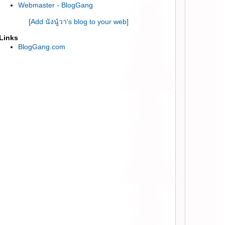
Webmaster - BlogGang
HT :: Everyday look แบบง่ายๆ ด้วยเครื่องสำ
อางค์ jordana
[Add นังนู๋วา's blog to your web]
HT :: vdo ม้วนผมด้วยแกนม้วนไฟฟ้า
Links
HT :: แต่งหน้าภายใน 3 นาที กับ BB Stick
BlogGang.com
HT :: สโม้กกี้เบาๆ กับ ปากส้มเบาๆ
HT :: แต่งหน้าง่ายๆในออฟฟิส
HT :: เห่อลิปสติกสีชมพู Lola
HT :: เบบี้สโมกกี้อาย by Lunasol
HT :: นางสาวป่าดงดิบ
HT:: คิ้วสวยด้วยมือเรา
HT :: Let's go to Disco dance!
HT :: ย้อนวัยรับปริญญาพาฝัน
HT :: แต่งสวยไปสู้ฝน
HT :: บุปผาราตรี ฮิปปี้หลอนๆ
:: พัทยา ลั๊ล ลา สีผมใหม่ ::
HT :: สาวเกาะทะเลใต้
HT :: เห่อลิปชมพูนม Lunasol
HT :: สวยซ่าท้าแดด
HT :: อาหมวยเซี่ยงไฮ้!!
HT :: สาว Retro Go Party!