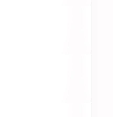
:: แต่งหน้า 2 สไตล์ใน 1 วัน ::
:: หัดเขียน อายไลน์เนอร์ กันเถอะ ::
:: ตา ฟ้า ฟ้า ::
:: เมื่อแต่งตาโทนสี เปลือกมังคุด ::
:: ตาเขียวๆกับเสื้อเขียวๆ ::
:: พิกเมนท์สีม่วง ::
:: ทำสีผม ::
:: มือใหม่หัดแต่งหน้า ::