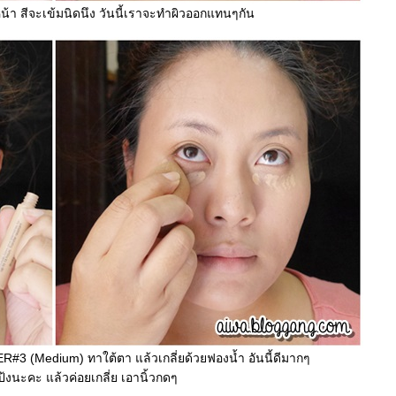
น้า สีจะเข้มนิดนึง วันนี้เราจะทำผิวออกแทนๆกัน
Medium) ทาใต้ตา แล้วเกลี่ยด้วยฟองน้ำ อันนี้ดีมากๆ
้งนะคะ แล้วค่อยเกลี่ย เอานิ้วกดๆ