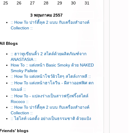
25
26
27
28
29
30
31
3 พฤษภาคม 2557
:: How To ปาร์ตี้ลุค 2 แบบ กับเครื่องสำอางค์
Collection ::
All Blogs
:: ฮาวทูเขียนคิ้ว 2 สไตล์ด้วยผลิตภัณฑ์จาก
ANASTASIA ::
How To :: แต่งหน้า Basic Smoky ด้วย NAKED
Smoky Pallete
:: How To แต่งหน้าโชว์ผิวใสๆ สไตล์เกาหลี ::
:: How To แต่งหน้าฮาโลวีน - ผีสาวออฟฟิศ ตก
รถเมล์ ::
:: How To - แปลงร่างเป็นสาวฟรุ๊งฟริ๊งสไตล์
Rococo ::
:: How To ปาร์ตี้ลุค 2 แบบ กับเครื่องสำอางค์
Collection ::
:: ไฮไลท์ เฉดดิ้ง อย่างเป็นธรรมชาติ ด้วยแป้ง
ตัวใหม่ จากลอร่า ::
Friends' blogs
How To :: แอ๊บเป็นสาวฝรั่ง ผมบลอนด์ ตาสีฟ้า