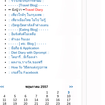
:: รีวิวเกี่ยวกับการทำผม ::
- - - - - [Travel Blog] - - - - -
•• นังนู๋วา ••
Travel Diary
:: เที่ยวใกล้ๆ ในกรุงเทพ ::
:: เที่ยวเมืองไทย ไม่ไป ไม่รู้
:: เปิดหูเปิดตาลัลล๊าต่างแดน
- - - - - [Eating Blog] - - - - -
:: อิ่มจังตังค์ไม่เหลือ
:: ทำเอง กินเอง
- - - - - [ etc. Blog ] - - - - -
:: มือถือ & Application
:: Diet Diary with Dprompt ::
:: ไดอารี่...มีเรื่องเล่า
:: ผลงาน,รางวัล,ของฟรี
:: How To วิธีตกแต่งรูปภาพ
:: เกมส์ใน Facebook
<<
พฤษภาคม 2557
>>
1
2
3
4
5
6
7
8
9
10
11
12
13
14
15
16
17
18
19
20
21
22
23
24