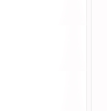
HT :: Make Up ลบความเสื่อมโทรม
HT :: อยากเป็นนาง(สาว)นพมาศ
HT :: ม้วนผมง่ายๆด้วยฟองน้ำม้วนผม
HT :: ทดสอบแต่งตาสีเขียว
HT :: เห่อรองพื้น 5 เฉด REVLON
HT :: ยิ่ง Punk ยิ่งพลาด (-.-)
HT :: Colorful Punk
HT :: ทดสอบ B.B สุดฮิต + วิธีแต่งตาสไตล์ฉัน
HT :: ปากแดงๆไปเที่ยวกันมะ?
HT :: Make Up on the beach!
HT :: Lonely in Paris
HT :: ผิวสีแทนกับขนตาฟูๆ
HT :: วัน พุธ สี เขียว ..
HT :: แต่งหน้า ง่ายๆด้วย BBโรตี
:: How To เห่อจัดกับมาสค่าร่าสั่นได้ ::
:: น้ำตาลทอง วิ้งๆ หรูเริ่ดแบบบ้านๆ ::
:: แต่งตา วิ้งๆ แบบหลายใจ ::
:: หวาน หวิว สยิว กิ๊วว ::
:: Sexy Chic กับเวปจีบัน ::
:: จิบน้ำชายามบ่าย กับ ลอรีอัล ::
:: I am ริ หัน หน้า กับเค้าบ้างจ้า ::
:: ทาตาสีแดง น่ากลัวพิลึก ::