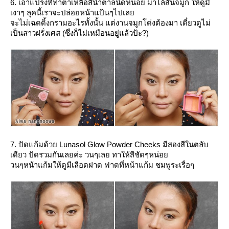
6. เอาแปรงที่ทาตาเหลือสีน้ำตาลนิดหน่อย มาไล้สันจมูก ให้ดูมี
เงาๆ ลุคนี้เราจะปล่อยหน้าแป้นๆไปเล
จะไม่เฉดดิ้งกรามอะไรทั้งนั้น แต่งานจมูกโด่งต้องมา เดี๋ยวดูไม่
เป็นสาวฝรั่งเศส (ซึ่งก็ไม่เหมือนอยู่แล้วป้ะ?)
7. ปัดแก้มด้วย Lunasol Glow Powder Cheeks มีสองสีในตลับ
เดียว ปัดรวมกันเลยค่ะ วนๆเลย ทาให้สีชัดๆหน่อ
วนๆหน้าแก้มให้ดูมีเลือดฝาด ฟาดที่หน้าแก้ม ชมพูระเรื่อๆ