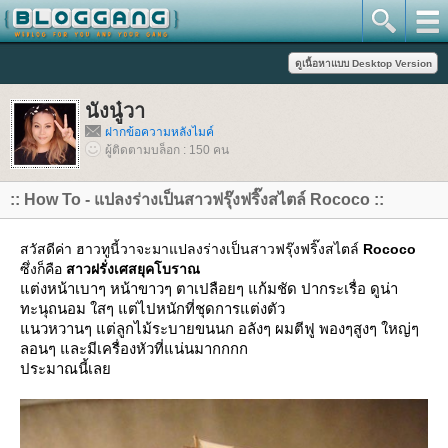
นังนู๋วา
ฝากข้อความหลังไมค์
ผู้ติดตามบล็อก : 150 คน
:: How To - แปลงร่างเป็นสาวฟรุ๊งฟริ๊งสไตล์ Rococo ::
สวัสดีค่า ฮาวทูนี้วาจะมาแปลงร่างเป็นสาวฟรุ๊งฟริ๊งสไตล์
Rococo
ซึ่งก็คือ
สาวฝรั่งเศสยุคโบราณ
ต่งหน้าเบาๆ หน้าขาวๆ ตาเปลือยๆ แก้มชัด ปากระเรื่อ ดูน่า
ทะนุถนอม ใสๆ แต่ไปหนักที่ชุดการแต่งตัว
นวหวานๆ แต่ลูกไม้ระบายขนนก อลังๆ ผมตีฟู พองๆสูงๆ ใหญ่ๆ
ลอนๆ และมีเครื่องหัวที่แน่นมากกกก
ประมาณนี้เล