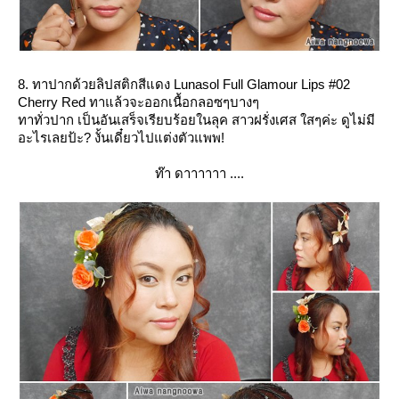
8. ทาปากด้วยลิปสติกสีแดง Lunasol Full Glamour Lips #02
Cherry Red ทาแล้วจะออกเนื้อกลอซๆบางๆ
ทาทั่วปาก เป็นอันเสร็จเรียบร้อยในลุค สาวฝรั่งเศส ใสๆค่ะ ดูไม่มี
อะไรเลยป้ะ? งั้นเดี๋ยวไปแต่งตัวแพพ!
ท๊า ดาาาาาา ....