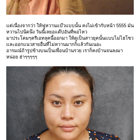
ต่เนื่องจากว่า ให้ฟูหวานแบ๊วแบบนั้น คงไม่เข้ากับหน้า 5555 มัน
หวานไปนิดนึง วันนี้เลยอแด๊ปอันที่พอไหว
มาประโคมๆครีเอทลุคนี้ออกมา ให้ดูเป็นสาวยุคนั้นแบบไม่ไฮโซว
ละออกแนวสายอื่นที่ไม่หวานมากก็แล้วกันเนอะ
อารมณ์ถ้ารูปข้างบนเป็นเพื่อนบ้านรวย เราก็คงบ้านจนลงมา
หน่อย ฮ่าๆๆๆๆๆ