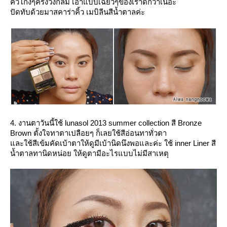
คิ้วโก่งๆครึ่งวงกลม เอาแบบเฉี่ยวๆของเราดีกว่าเนอะ
ปัดทับด้วยมาสคาร่าคิ้ว เมบิลีนสีน้ำตาลค่ะ
4. งานตาวันนี้ใช้ lunasol 2013 summer collection สี Bronze
Brown ตั้งใจทาตาเปลือยๆ ก็เลยใช้สีอ่อนทาทั่วตา
ละใช้สีเข้มคัดเบ้าตาให้ดูมีเบ้านิดนึงพอและค่ะ ใช้ inner Liner สี
น้ำตาลทานิดหน่อย ให้ดูตามีอะไรแบบไม่มีสาเหตุ