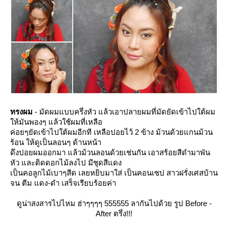
ทรงผม
- มัดผมแบบครึ่งหัว แล้วเอาปลายผมที่มัดยัดเข้าไปใต้ผม
ห้มันพองๆ แล้วใช้ผมที่เหลือ
ค่อยๆยัดเข้าไปใต้ผมอีกที เหลือปอยไว้ 2 ข้าง ม้วนด้วยแกนม้วน
ร้อน ให้ดูเป็นลอนๆ ด้านหน้า
ดึงปอยผมออกมา แล้วม้วนลอนด้วยเช่นกัน เอาสร้อยสีดำมาพัน
หัว และติดดอกไม้ลงไป มีชุดสีแดง
เป็นคอลูกไม้เบาๆสีด เลยหยิบมาใส่ เป็นคอนเซป สาวฝรั่งเศสบ้าน
จน ตีม แดง-ดำ เสร็จเรียบร้อยค่า
ดูน่าสงสารไปไหม ฮ่าๆๆๆๆ 555555 ลากันไปด้วย รูป Before -
After ตรึ่ง!!!