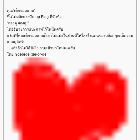
คุณ"เด็กจอมแก่น"
ขึ้นไปคลิกตรงGroup Blog ที่หัวข้อ
"ลองดู ลองดู "
ได้อธิบายการแปะภาพไว้ในนั้นครับ
ล้วทีรี้คุณเด็กจอมแก่นก็เอาไปแปะในส่วนที่ให้ใส่สโลแกนของบล๊อกคุณเด็กจอม
ก่นดูสิครับ
....แล้วถ้าไม่ได้ยังไง ถามเข้ามาใหม่นะครับ
ดย: 9george (ge-or-ge