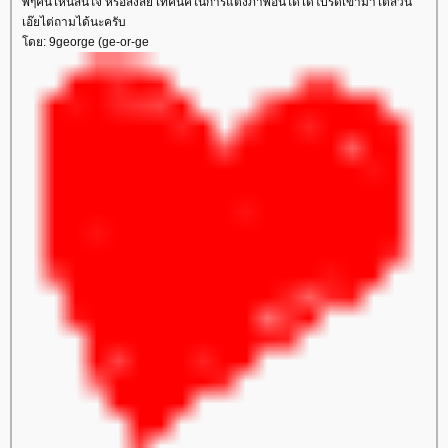
พี่ๆคนไหนสนใจ หรือสงสัย เทคนิคในการแต่งภาพอันใดได้โปรดเข้ามาไต่สวน
เอ๊ยไต่ถามได้นะครับ
ดย: 9george (ge-or-ge