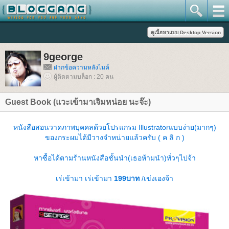
9george
ฝากข้อความหลังไมค์
ผู้ติดตามบล็อก : 20 คน
Guest Book (แวะเข้ามาเจิมหน่อย นะจ๊ะ)
หนังสือสอนวาดภาพบุคคลด้วยโปรแกรม Illustratorแบบง่าย(มากๆ)
ของกระผมได้มีวางจำหน่ายแล้วครับ ( ค ลิ ก )
หาซื้อได้ตามร้านหนังสือชั้นนำ(เธอห้ามนำ)ทั่วๆไปจ้า
เร่เข้ามา เร่เข้ามา
199บาท
/เข่งเองจ้า