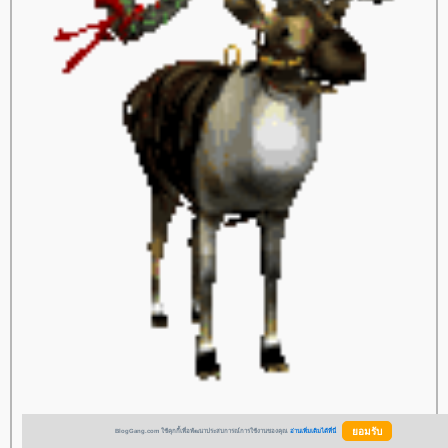
+++
ค ลิ๊ ก ที่ นี่
+++
BlogGang.com ใช้คุกกี้เพื่อพัฒนาประสบการณ์การใช้งานของคุณ
อ่านเพิ่มเติมได้ที่นี่
BlogGang ของกำปงค่ะ