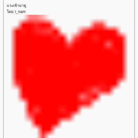
วะเข้ามาดู
ดย: i_nam