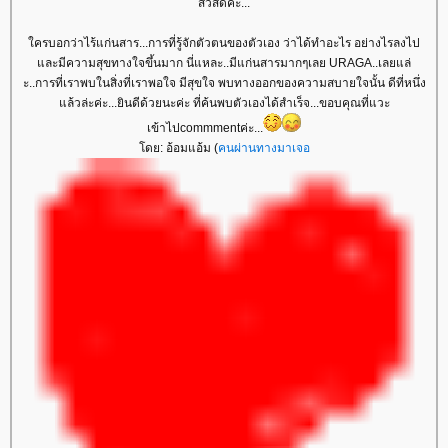
สวัสดีค่ะ...
ครบอกว่าไร้แก่นสาร...การที่รู้จักตัวตนของตัวเอง ว่าได้ทำอะไร อย่างไรลงไป
ละมีความสุขทางใจขึ้นมาก นี่แหละ..มีแก่นสารมากๆเลย URAGA..เลยแล่
ะ..การที่เราพบในสิ่งที่เราพอใจ มีสุขใจ พบทางออกของความสบายใจนั้น ดีที่หนึ่ง
ล้วล่ะค่ะ...ยินดีด้วยนะค่ะ ที่ค้นพบตัวเองได้สำเร็จ...ขอบคุณที่แวะ
เข้าไปcommmentค่ะ...
ดย: อ้อมแอ้ม (
คนผ่านทางมาเจอ