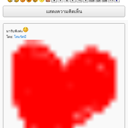
มารับฟังค่ะ
ดย:
สมรัศมี