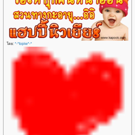
ดย:
*-*topiw*-*