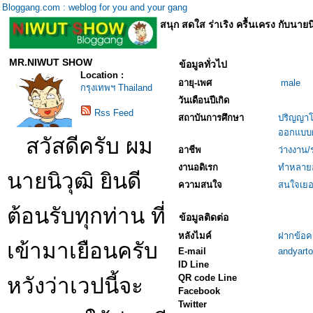
Bloggang.com : weblog for you and your gang
สนุก สดใส ร่าเริง ครื้นเครง กับนายน
MR.NIWUT SHOW
ข้อมูลทั่วไป
Location :
อายุ-เพศ
male
กรุงเทพฯ Thailand
วันเดือนปีเกิด
Rss Feed
สถาบันการศึกษา
ปริญญาโ
ออกแบบผ
สวัสดีครับ ผม
อาชีพ
ว่างงาน/
งานอดิเรก
ทำหลายอย
นายนิวุฒิ ยินดี
ความสนใจ
สนใจเยอะ
ต้อนรับทุกท่าน ที่
ข้อมูลติดต่อ
หลังไมค์
ฝากข้อค
เข้ามาเยือนครับ
E-mail
andyart
ID Line
QR code Line
หวังว่าเวปนี้จะ
Facebook
Twitter