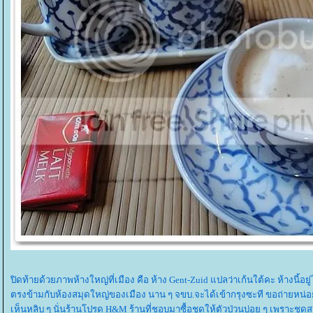
ปิดท้ายด้วยภาพห้างใหญ่ที่เมือง คือ ห้าง Gent-Zuid แปลว่าเก้นใต้คะ ห้างนี้
ตรงข้ามกับห้องสมุดใหญ่ของเมือง นาน ๆ จขบ.จะได้เข้ากรุงซะที ขอถ่ายหน่อย แ
เห็นหลิบ ๆ นั่นร้านโปรด H&M ร้านที่ชอบมาซื้อชุดให้ตัวป่วนบ่อย ๆ เพราะ