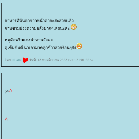
อาหารที่นี่นอกจากหน้าตาจะสะสวยแล้ว
จานชามยังงดงามอลังมากๆเลยนะคะ
หมูผัดพริกแกงน่าทานจังค่ะ
ดูเข้มข้นดี น่าเอามาคลุกข้าวสวยร้อนๆจัง
ดย:
nLatte
วันที่: 13 พฤศจิกายน 2553 เวลา:21:01:55 น.
^
p>
^