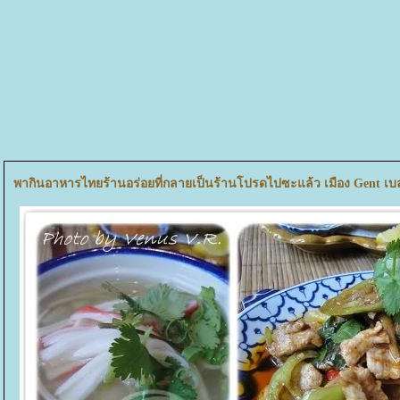
พากินอาหารไทยร้านอร่อยที่กลายเป็นร้านโปรดไปซะแล้ว เมือง Gent เบ