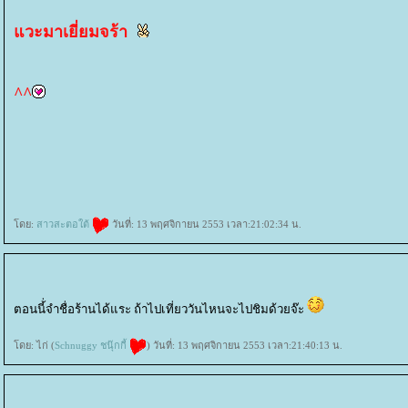
วะมาเยี่ยมจร้า
^^
ดย:
สาวสะตอใต้
วันที่: 13 พฤศจิกายน 2553 เวลา:21:02:34 น.
ตอนนี้่จำชื่อร้านได้แระ ถ้าไปเที่ยววันไหนจะไปชิมด้วยจ๊ะ
ดย: ไก่ (
Schnuggy ชนุ๊กกี้
) วันที่: 13 พฤศจิกายน 2553 เวลา:21:40:13 น.