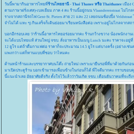
วันนี้พามากินอาหารไทยที่
ร้านไทยธานี - Thai Thanee หรือ Thaithanee
เมือง 
ตามภาษาฝรั่งเศส)-เบลเยียม ภาค 4 คะ ร้านนี้อยู่ถนน Vlaanderenstraat ไม่ไกลจ
รางจากสถานีรถไฟ Gent-St. Pieters สาย 21 และ 22 เลยถนนช้อปปิ้ง Veldstraat ไ
จำไม่ได้ แหะ ๆ) กินเสร็จก็เดินย่อยมาเรียนหนังสือต่อ เพราะอยู่ไม่ไกลจาก
บอกอีกรอบเลย ว่าร้านนี้อาหารไทยอร่อยมากคะ ร้านกว้างขวาง น้องพนักงานเส
จะได้แบบไทยแท้ ส่วนใหญ่ จขบ. สั่งอาหารเป็นเมนู Lunch นะคะ ราคาจะอยู่ที่ 9.
12 ยูโร แต่ถ้าดื่มกาแฟต่อ ราคาก็จะประมาณ 14.5 ยูโร แต่บางครั้ง (อย่างเช่นคร
พงกว่า แต่ก็ทานแบบที่ชอบ ว่าไหมคะ
ด้านหน้าร้านและบรรยากาศบนโต๊ะ ถ่ายใหม่ เพราะมายืนรอพี่ที่มาด้วยกันก่อนร้านเ
มาเปิดประตูร้าน บอกเข้ามารอเพื่อนข้างในก่อนก็ได้ พี่ใจดีมากคะ กราบขอบคุณ
นี้แนะนำเลย อัธยาศัยดีจริง ตั้งใจไว้แล้วว่าวันเกิด จขบ. เดือนธันวาคมที่จะถึ