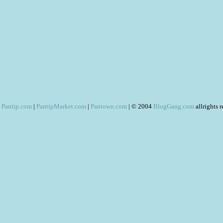
Pantip.com
|
PantipMarket.com
|
Pantown.com
| © 2004
BlogGang.com
allrights 