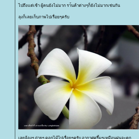
ไปถึงแต่เช้า ผู้คนยังไม่มาก รา้นค้าต่างๆก็ยังไม่มากเช่นกัน
ลุงก็เลยเก็บภาพไปเรื่อยๆครับ
เลยจ้องๆ ถ่ายๆ ดอกไม้ไปเรื่อยๆครับ อากาศครึ้มๆเหมือนฝนจะตก