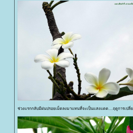
ช่วงแรกกลับมีฝนปรอยเม็ดลงมาแทนที่จะเป็นแสงแดด.....ฤดูการเปลี