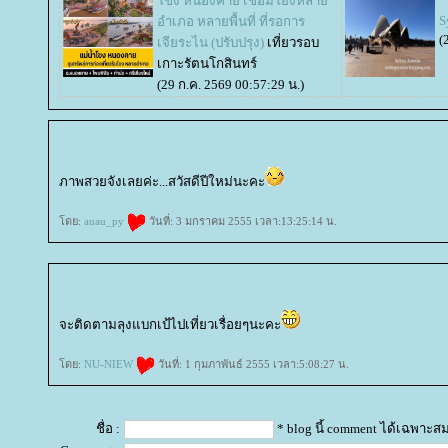
ขง หนองคาย เชื่อมโยงหลา
S
อำเภอ หลายพื้นที่ ที่รอการ
(
เจียระไน (ปรับปรุง)
เที่ยวรอบ
เกาะรัตนโกสินทร์
(29 ก.ค. 2569 00:57:29 น.)
ภาพสวยจังเลยค่ะ...สวัสดีปีใหม่นะคะ
ดย:
auau_py
วันที่: 3 มกราคม 2555 เวลา:13:25:14 น.
จะติดตามลุงแบกเป้ไปเที่ยวเรื่อยๆนะคะ
ดย:
NU-NIEW
วันที่: 1 กุมภาพันธ์ 2555 เวลา:5:08:27 น.
ชื่อ :
* blog นี้ comment ได้เฉพาะส