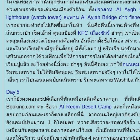
ไม่ใช่เพียงเราเท่านั้นลุกขึ้นมาเดินเล่นรับแสงแดดริมทะเลยาม
ช่วงสายเราขับรถเล่นชมเมืองซัวร์กัน ทั้ง
ปราสาท Al Aygh 
lighthouse (watch tower) สะพาน Al Ayjah Bridge อ่าว fish
เราอยากจะทำต่อไปเกิดขึ้นมาในหัว นั่นคือคืนนี้เราจะค้างที
เก็บกระเป๋า เช็คเอ้าท์ ตุนเสบียงที่
KFC เมืองซัวร์
ฮ่าๆๆ เราเป็นอ
ตะลุยเมืองแห่งวงเวียนมาสค๊อตกัน อันนี้เราตั้งชื่อให้เอง เพรา
ละในวงเวียนต้องมีรูปปั้นตั้งอยู่ มีทั้งโลมา ปู หรือเรือ น่ารัก
เสริมนอกจากใช้วงเพื่อนเพื่อให้การจราจรไหลได้อย่างต่อเนื่อง
เวียนปูแล้ว อะไรอย่างนี้มั้งคะ ฮ่าๆๆ อันนี้คิดเอง เราใช้
ถนนหม
ริมทะเลทราย ไม่ได้พิมผิดนะคะ ริมทะเลทรายจริงๆ เราไม่ได
วอื่นๆ เราไปนอนแคมป์บนเนินทราย ริมทะเลทราย Washiba กั
Day 5
เราก็ยังคงคอนเซปต์เลือกที่พักเหมือนเดิมคือราคาถูก ที่เพิ่ม
Booking.com ค่ะ ชื่อว่า
Al Reem Desert Camp
ละก็เหมือนเ
สอบถามก่อนและเราก็ตกลงเลือกที่นี่ จากถนนใหญ่เราต้องขั
ังแคมป์ประมาณ 1 กิโลเมตร หวาดเสียวว่าจะรอดหรือรั่ว และ
เหมือนกับหยุดเวลาของเราสองคนไว้เลย เป็นอีกสถานที่ที่ประ
ละให้บริการ แม้จะมีแขกเข้าพักเพียง 4 คน การนอนอาราเบียนเต