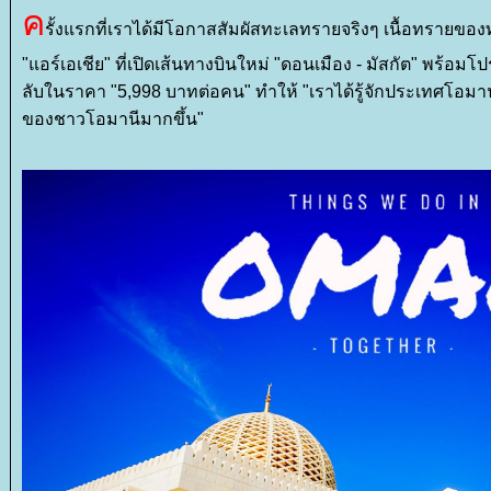
ค
รั้งแรกที่เราได้มีโอกาสสัมผัสทะเลทรายจริงๆ เนื้อทรายขอ
"แอร์เอเชีย" ที่เปิดเส้นทางบินใหม่ "ดอนเมือง - มัสกัต" พร้อ
ลับในราคา "5,998 บาทต่อคน" ทำให้ "เราได้รู้จักประเทศโอมานมาก
ของชาวโอมานีมากขึ้น"