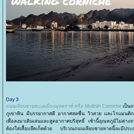
Day 3
ถนนเลียบชายทะเลเมืองมุทตราห์ หรือ Muttrah Corniche
เป็น
ภูเขาหิน มีบรรยากาศดี อากาศสดชื่น วิวสวย และโรแมนติกมา
เพื่อลงมาเดินเล่นและสูดอากาศบริสุทธิ์ เช้านี้อุณหภูมิไม่ต่าง
ต้องใส่เสื้อแจ๊คเก็ตด้วย บริเวณถนนเลียบชายหาดนี้จะมีประภ