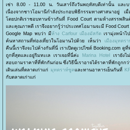
เช่า 8.00 - 11.00 น. วันเสาร์ถึงวันพฤหัสบดีเท่านั้น และบางพื
เนื่องจากชาวโอมานีกำลังประกอบพิธีกรรมทางศาสนาอยู่ เมื่อ
ดยปกติเราชอบทานข้าวกันที่ Food Court ตามห้างสรรพสินค้า
ละคุณภาพดี เราจึงอยากรู้ว่าประเทศโอมานจะมี Food Court 
Google Map พบว่า มี
ห้าง Carfour เมืองมัสกัต
เรามุ่งหน้าไป
ค้นหาสถานที่ท่องเที่ยวในโอมานไปด้วย เห็นว่า
เมืองมุทตราห
คืนนี้เราจึงจะไปค้างกันที่นี่ เราเปิดดูเวปไซต์ Booking.com ดูที่
ถูกที่สุดและอยู่ริมทะเล เราเจอที่นี่ค่ะ
Marina Hotel
เรายังไม
สอบถามราคาที่ที่พักกันก่อน ซึ่งวิธีนี้เราอาจได้ราคาที่พักถูก
เดินเล่นที่ตลาดเก่าแก่
มุทตราห์ซูค
ละทานอาหารเย็นกันที่
KF
กับตลาดเก่าแก่