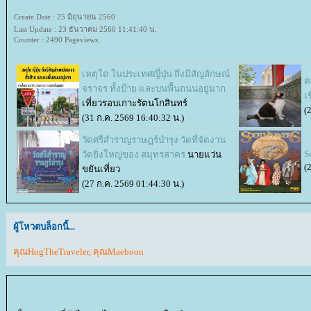
Create Date : 25 มิถุนายน 2560
Last Update : 23 ธันวาคม 2560 11:41:40 น.
Counter : 2490 Pageviews.
เหตุใด ในประเทศญี่ปุ่น ถึงมีสัญลักษณ์
ค
จราจร ทั้งป้าย และบนพื้นถนนอยู่มาก
เ
เที่ยวรอบเกาะรัตนโกสินทร์
(
(31 ก.ค. 2569 16:40:32 น.)
วัดศรีสำราญราษฎร์บำรุง วัดที่จัดงาน
S
วัดยิ่งใหญ่ของ สมุทรสาคร
นายแว่น
(
ขยันเที่ยว
(27 ก.ค. 2569 01:44:30 น.)
ผู้โหวตบล็อกนี้...
คุณHogTheTraveler
,
คุณMaeboon