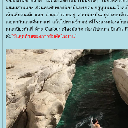
จ๊อกกิ้งริมชายหาด เมืองอื่นที่ผ่านมาไม่มีจริงๆ เมืองหลวงถึ
ผสมผสานแฮะ ส่วนคนขับของน้องมีนหรอคะ อยู่นู่นนนน วิ่งลงไปเ
เห็นเฮียคนเดียวเลย ดำผุดดำว่ายอยู่ ส่วนน้องมีนอยู่ข้างบนดี
เลยพากันแวะดื่มกาแฟ แล้วไปทานข้าวเช้าที่โรงแรมก่อนเก็บกร
ตุนเสบียงกันที่ ห้าง Carfour เมืองมัสกัต ก่อนไปสนามบินกัน ถึ
ค่ะ
"วันสุดท้ายของการสัมผัสโอมาน"