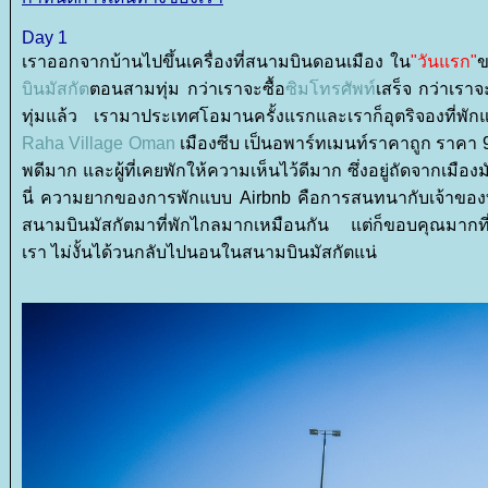
Day 1
เ
ราออกจากบ้านไปขึ้นเครื่องที่สนามบินดอนเมือง ใน
"วันแรก"
ข
บินมัสกัต
ตอนสามทุ่ม กว่าเราจะซื้อ
ซิมโทรศัพท์
เสร็จ กว่าเราจ
ทุ่มแล้ว เรามาประเทศโอมานครั้งแรกและเราก็อุตริจองที่
Raha Village Oman
เมืองซีบ เป็นอพาร์ทเมนท์ราคาถูก ราคา
พดีมาก และผู้ที่เคยพักให้ความเห็นไว้ดีมาก ซึ่งอยู่ถัดจากเมืองม
นี่ ความยากของการพักแบบ Airbnb คือการสนทนากับเจ้าของที่พ
สนามบินมัสกัตมาที่พักไกลมากเหมือนกัน แต่ก็ขอบคุณมากที่เจ
เรา ไม่งั้นได้วนกลับไปนอนในสนามบินมัสกัตแน่