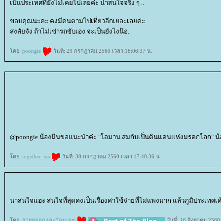
เป็นประเทศที่ยังไม่เคยไปเลยค่ะ น่าสนใจจริง ๆ ..
ขอบคุณนะคะ คงมีคนตามไปเที่ยวอีกเยอะเลยค่ะ
สงสัยจัง ถ้าไม่เช่ารถขับเอง จะเป็นยังไงน๊อ..
ดย:
poongie
วันที่: 29 กรกฎาคม 2560 เวลา:18:06:37 น.
@poongie น้องมีนขอแนะนำค่ะ "โอมาน สมกับเป็นดินแดนแห่งมรดกโลก" น
ดย:
together_ws
วันที่: 30 กรกฎาคม 2560 เวลา:17:40:36 น.
น่าสนใจแฮะ สนใจที่สุดคงเป็นเรื่องค่าใช้จ่ายที่ไม่แพงมาก แล้วภูมิประเทศเค
ดย:
สายหมอกและก้อนเมฆ
วันที่: 16 สิงหาคม 2560