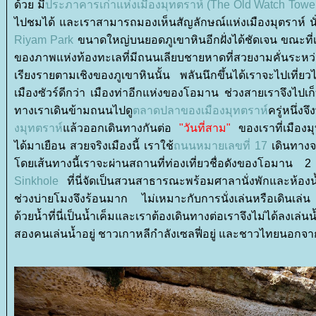
ด้วย มี
ประภาคารเก่าแห่งเมืองมุทตราห์ (The Old Watch Towe
ไปชมได้ และเราสามารถมองเห็นสัญลักษณ์แห่งเมืองมุตราห์ นั
Riyam Park
ขนาดใหญ่บนยอดภูเขาหินอีกฝั่งได้ชัดเจน ขณะที่
ของภาพแห่งท้องทะเลที่มีถนนเลียบชายหาดที่สวยงามคั่นระหว่างบ้
เรียงรายตามเชิงของภูเขาหินนั้น พลันนึกขึ้นได้เราจะไปเที่ยว
เมืองซัวร์ดีกว่า เมืองท่าอีกแห่งของโอมาน ช่วงสายเราจึงไปเก็
ทางเราเดินข้ามถนนไปดู
ตลาดปลาของเมืองมุทตราห์
ครู่หนึ่งจ
งมุทตราห์
ล้วออกเดินทางกันต่อ
"วันที่สาม"
ของเราที่เมืองมุ
ได้มาเยือน สวยจริงเมืองนี้ เราใช้
ถนนหมายเลขที่ 17
เดินทางจา
ดยเส้นทางนี้เราจะผ่านสถานที่ท่องเที่ยวชื่อดังของโอมา
Sinkhole
ที่นี่จัดเป็นสวนสาธารณะพร้อมศาลานั่งพักและห้องน้
ช่วงบ่ายโมงจึงร้อนมาก ไม่เหมาะกับการนั่งเล่นหรือเดินเล่
ด้วยน้ำที่นี่เป็นน้ำเค็มและเราต้องเดินทางต่อเราจึงไม่ได้ลงเล่
สองคนเล่นน้ำอยู่ ชาวเกาหลีกำลังเซลฟี่อยู่ และชาวไทยนอกจา