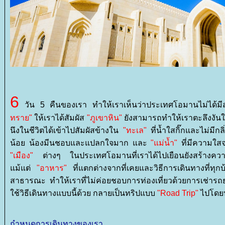
6
วัน 5 คืนของเรา ทำให้เราเห็นว่าประเทศโอมานไม่ได้มี
ทราย"
ห้เราได้สัมผัส
"ภูเขาหิน"
ังสามารถทำให้เราตะลึงงันใ
นึงในชีวิตได้เข้าไปสัมผัสข้างใน
"ทะเล"
ที่น้ำใสกิ๊กและไม่มี
น้อย น้องมีนชอบและแปลกใจมาก และ
"แม่น้ำ"
ที่มีความใสจ
"เมือง"
ต่างๆ ในประเทศโอมานที่เราได้ไปเยือนยังสร้างควา
ม้แต่
"อาหาร"
ที่แตกต่างจากที่เคยและวิธีการเดินทางที่ทุ
สาธารณะ ทำให้เราที่ไม่ค่อยชอบการท่องเที่ยวด้วยการเช่ารถยนต์
ช้วิธีเดินทางแบบนี้ด้วย กลายเป็นทริปแบบ
"Road Trip"
ไปโดย
กำหนดการเดินทางของเรา