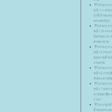
รีวิวรวมๆ จ
หน้า 11 ครอ
ฤาษี ผ้าห่ม
พระพุทธรูป
รีวิวรวมๆ จ
หน้า 10 กระ
ฉัตรทอง ตา
ศาลตายา
รีวิวรวมๆ จ
หน้า 9 กระถ
คุณภาพดี ค
งานสว
รีวิวรวมๆ จ
หน้า 8 งานก
สัปทน ตาลปัต
รีวิวรวมๆ จ
หน้า 7 ธงรา
พานพุ่มกฐิน 
งามๆ
รีวิวจากลูก
ผ้าห่มพระปร