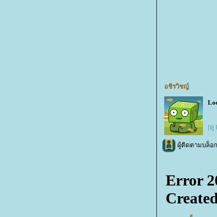
อชิรวิชญ์
Loc
[ดู
ผู้ติดตามบล็อก