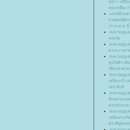
หน้า 1 เครื่
ทองเหลือง ง
จกฟรี ธงตร
ราชสมบัติครบ
13-14 ต.ค. นี้
สะพานบุญ ต
ของวัด
สะพานบุญ ต
ต่างๆ งานสว
สะพานบุญ ตอ
ธูปไฟฟ้า เที
เทียนจำนำพ
สะพานบุญ ต
เครื่องแก้ว เ
เซรามิกส์
สะพานบุญ ต
สังฆทาน ถุง
พระประธาน 
สะพานบุญ ต
เฉลิมพระเกี
ตราสัญลักษณ
สะพานบุญ ตอ