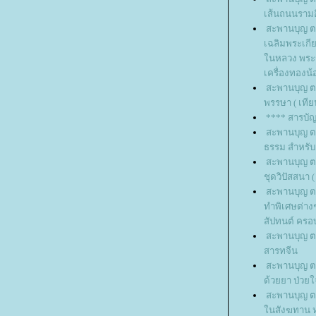
เส้นถนนรามอ
สะพานบุญ ต
เฉลิมพระเกี
นหลวง พระรา
เครื่องทองน
สะพานบุญ ต
พรรษา ( เที
**** สารบั
สะพานบุญ ตอ
ธรรม สำหรับเ
สะพานบุญ ตอ
ชุดวิปัสสนา 
สะพานบุญ ตอ
ทำพิเศษต่าง
สัปทนต์ คร
สะพานบุญ ตอ
สารทจีน
สะพานบุญ ต
ด้วยยา ป่วย
สะพานบุญ ต
นสังฆทาน หร