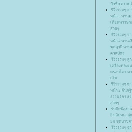
ปักชื่อ ครอ
รีวิวรวมๆ จ
หน้า 5 พานพุ
เทียนพรรษา
สวยๆ
รีวิวรวมๆ จ
หน้า 4 พาน
ชุดฤาษี พาน
ตาลปัตร
รีวิวรวมๆ ลู
เครื่องทอง
ครอบไตร ตาล
กฐิน
รีวิวรวมๆ จ
หน้า 2 ต้นกฐิ
ธรรมจักร ธงก
สวยๆ
รับปักชื่อง
อิง สัปทน กฐิน
ม ชุดบวชครบ
รีวิวรวมๆ จ