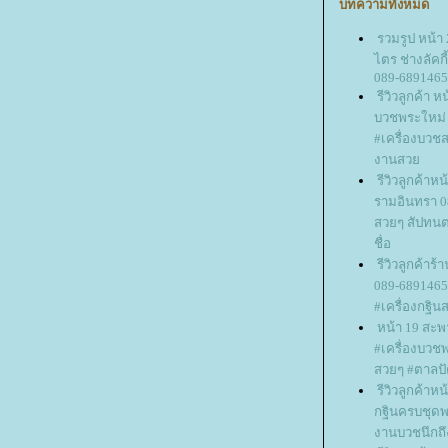
บทความทั้งหมด
รวมรูป หน้า
ไตร ช่างลัคกี
089-6891465
รีวิวลูกค้า 
บวชพระใหม่
#เครื่องบวช
งานสว
รีวิวลูกค้าห
รามอินทรา 0
สวยๆ สัปทนต
ชื่อ
รีวิวลูกค้าร
089-6891465
#เครื่องกฐิน
หน้า 19 สะพาน
#เครื่องบวช
สวยๆ #ตาลปั
รีวิวลูกค้าหน
กฐินครบชุดพร
งานบวชนึกถึ