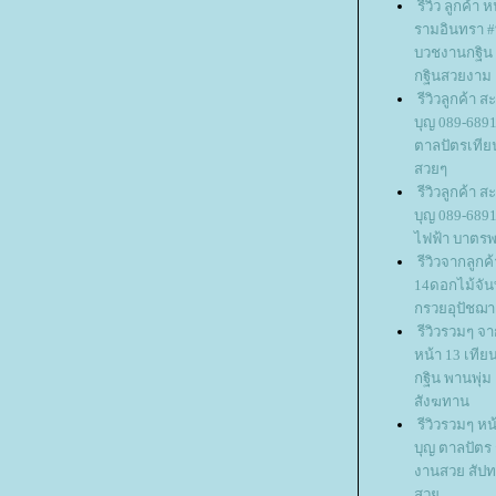
รีวิว ลูกค้า
รามอินทรา #
บวชงานกฐิน 
กฐินสวยงาม
รีวิวลูกค้า
บุญ 089-689
ตาลปัตรเทีย
สวยๆ
รีวิวลูกค้า
บุญ 089-6891
ไฟฟ้า บาตรพ
รีวิวจากลูก
14ดอกไม้จัน
กรวยอุปัชฌาย์ 
รีวิวรวมๆ จ
หน้า 13 เที
กฐิน พานพุ่
สังฆทาน
รีวิวรวมๆ หน
บุญ ตาลปัตร
งานสวย สัปทน
สว