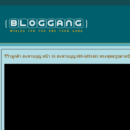
รีวิวลูกค้า สะพานบุญ หน้า 16 สะพานบุญ 089-6891465 พระพุทธรูปตาล