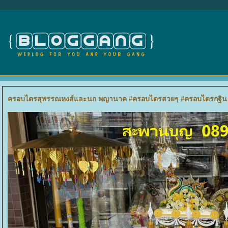
ครอบไตรสุพรรณหงส์และนก พญานาค #ครอบไตรสวยๆ #ครอบไตรกฐิน