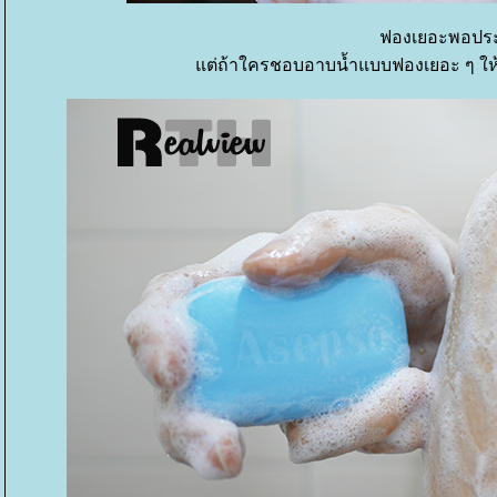
ฟองเยอะพอป
ต่ถ้าใครชอบอาบน้ำแบบฟองเยอะ ๆ ให