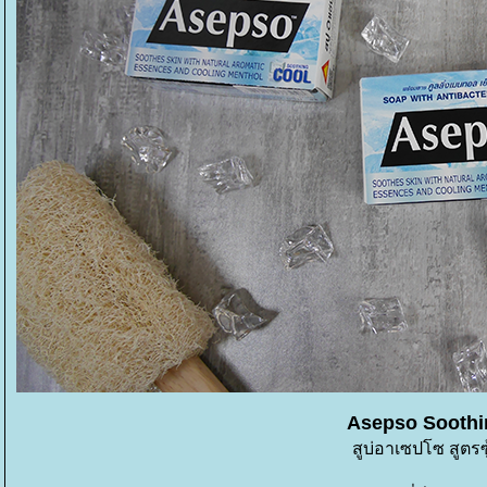
Asepso Soothi
สูบ่อาเซปโซ สูตรซู้