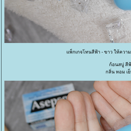
พ็กเกจโทนสีฟ้า - ขาว ให้ความร
ก้อนสบู่ สีฟ
กลิ่น หอม เย