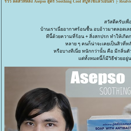
รีวิว ลดสิวที่หลัง Asepso สูตร Soothing Cool สบู่ที่ใช้แล้วเย็นผิว ├ Rea
สวัสดีครับเพื
บ้านเราเนี่ยอากาศร้อนชื้น อบอ้าวมาตลอดเล
ทีนี้ด้วยความที่ร้อน + สิ่งสกปรก ทำให้เกิด
หลาย ๆ คนก็น่าจะเคยเป็นสิวที่ห
หรือบางทีเนี่ย หนักกว่านั้น คือ มีกลิ
ต่ทั้งหมดนี้ก็มีวิธีช่วยอย