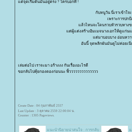
ต่จุดเริ่มต้นมันอยู่ตรง ? ใครบอกที !
กับหนูวัน นี่เราเข้าใ
เพราะการปกป้
ล้วไหนจะโดนรวบหัวรวบหางขนาด
ต่ผู้แต่งสร้างอิมเมจนางเอกให้ดูแก่น
ต่มาบอบบาง อ่อนหวา
อันนี้ จุดพลิกผันมันดูไม่ค่อย
เล่มต่อไป เราจะมา อร้างงง กันเรื่องอะไรดี
ขอกลับไปคุ้ยกองดองก่อนนะ ฟิ้วววววววววววววว
Create Date : 04 กุมภาพันธ์ 2557
Last Update : 3 ตุลาคม 2559 22:00:04 น.
Counter : 1305 Pageviews.
นะนำนิยายน่าสนใจ : การกลับ
น