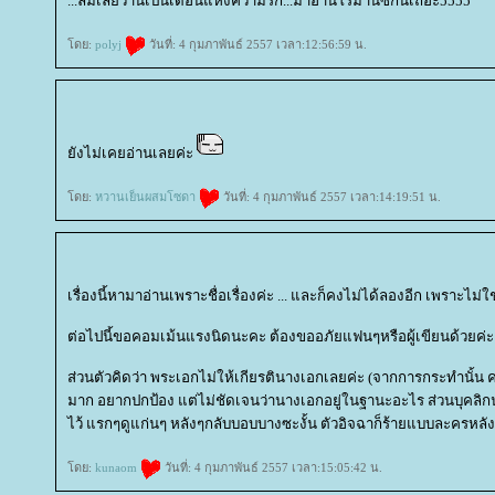
...ลืมเลยว่านี่เป็นเดือนแห่งความรัก...มาอ่านโรม๊านซ์กันเถอะ5555
ดย:
polyj
วันที่: 4 กุมภาพันธ์ 2557 เวลา:12:56:59 น.
ังไม่เคยอ่านเลยค่ะ
ดย:
หวานเย็นผสมโซดา
วันที่: 4 กุมภาพันธ์ 2557 เวลา:14:19:51 น.
เรื่องนี้หามาอ่านเพราะชื่อเรื่องค่ะ ... และก็คงไม่ได้ลองอีก เพราะไม่
ต่อไปนี้ขอคอมเม้นแรงนิดนะคะ ต้องขออภัยแฟนๆหรือผู้เขียนด้วยค่ะ
ส่วนตัวคิดว่า พระเอกไม่ให้เกียรตินางเอกเลยค่ะ (จากการกระทำนั้น คน
มาก อยากปกป้อง แต่ไม่ชัดเจนว่านางเอกอยู่ในฐานะอะไร ส่วนบุคลิกนา
ไว้ แรกๆดูแก่นๆ หลังๆกลับบอบบางซะงั้น ตัวอิจฉาก็ร้ายแบบละครหล
ดย:
kunaom
วันที่: 4 กุมภาพันธ์ 2557 เวลา:15:05:42 น.