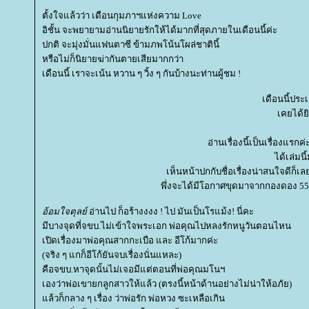
ตั้งใจแล้วว่า เดือนกุมภาฯแห่งความ Love
อิชั้น จะพยายามอ่านนิยายรักให้ได้มากที่สุดภายในเดือนนี้ค่ะ
ปกติ จะมุ่งมั่นแฟนตาซี ข้ามภพโน้นโผล่ชาตินี้
หรือไม่ก็นิยายฆ่ากันตายเสียมากกว่า
เดือนนี้ เราจะเน้น หวาน ๆ วิ้ง ๆ กันบ้างนะท่านผู้ชม !
เดือนนี้ประ
เคยได้ย
อ่านเรื่องนี้เป็นเรื่องแ
ได้เล่มน
เห็นหน้าปกกับชื่อเรื่องน่าสนใจดีก็เ
พึ่งจะได้มีโอกาศขุดมาจากกองดอง 555
อ้อมใจตุลย์
อ่านไป ก็อร้างงงง ! ไป มันเป็นโรแม้ง! นี่คะ
มีบางจุดที่จขบ.ไม่เข้าใจพระเอก พ่อคุณไปหลงรักหนูวันตอนไหน
เปิดเรื่องมาพ่อคุณสากกะเบือ และ อีโก้มากค่ะ
(จริง ๆ แกก็อีโก้ยันจบเรื่องนั่นแหละ)
คือจขบ.หาจุดนั้นไม่เจอมีแต่ตอนที่พ่อคุณมโนฯ
เองว่าพ่อเขายกลูกสาวให้แล้ว (ตรงนี้หน้าด้านอย่างไม่น่าให้อภัย)
ล้วก็กลาง ๆ เรื่อง ว่าพ่อรัก พ่อหวง ซะเหลือเกิน