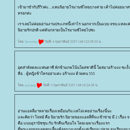
เข้ามาขำกับรีวิวค่ะ....แหมนิยายโรมานซ์ไทยบางค่าย เค้าไม่ค่อย
หรอกค่ะ
เราเลยไม่ค่อยอ่านงานประเภทนี้เท่าไร นอกจากเป็นแบบ จขบ.แหละค่ะ
นิยายรักปกติ แต่ดันกลายเป็นโรมานซ์ไทยไปซะ
ดย:
Serverlus
วันที่: 4 กุมภาพันธ์ 2557 เวลา:22:59:53 น.
อุตส่าห์ลดละแฟนตาซี พักข้ามภพโน้นโผล่ชาตินี้ โผล่มาอร้างงง ซะงั้
หือ .. ผู้หญิงข้าใครอย่าแตะ อร้างงง ด้วยคน 555
ดย:
prysang
วันที่: 5 กุมภาพันธ์ 2557 เวลา:0:24:30 น.
อ่านแอลลี่มาหลายเรื่องเหมือนกัน แต่ไม่เคยอ่านเรื่องนี้นะ
ละคิดว่า โจทย์ คือ นิยายรัก นิยายของแอลลี่ที่จะเข้าข่าย มี 2 เรื่อง จา
คือ แนบอุราปัชชุน กับ รักคืนเรือนใจ โดยเฉพาะเรื่องแรก
ที่พระเอกยอมอดทนเลี้ยงต้อยนางเอกตั้งแต่เรียนม.ปลาย จนเรียนจบ