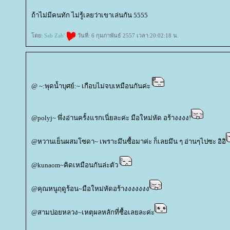
ถ้าไม่มีคนทัก ไม่รู้เลยว่าเขาเล่นกัน 5555
ดย:
Sab Zab'
วันที่: 6 กุมภาพันธ์ 2557 เวลา:20:02:18 น.
@ ~:พุดน้ำบุศย์:~ เกือบไม่จบเหมือนกันค่ะ
@polyj~ พึ่งอ่านครั้งแรกเนี่ยละค่ะ มือใหม่หัด อร้างงงง!
@หวานเย็นผสมโซดา~ เพราะมึนซื้อมาค่ะ ก็เลยมึน ๆ อ่านๆไปซะ อิอิ
@kunaom~คิดเหมือนกันล่ะตัว
@คุณหนูฤดูร้อน~มือใหม่หัดอร้างงงงงงง
@สามปอยหลวง~เหตุผลหลักที่ซื้อเลยละค่ะ