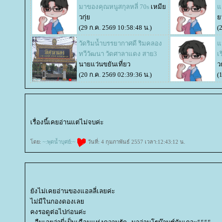
มาของคุณหนูสกุลหลี่ 70s
เหมี
ด
วกุ่
ว
(29 ก.ค. 2569 10:58:48 น.)
(
วัดริมน้ำบรรยากาศดี ริมคลอง
น
ทวีวัฒนา วัดศาลาแดง สาย3
เ
นายแว่นขยันเที่ยว
ว
(20 ก.ค. 2569 02:39:36 น.)
(
เรื่องนี้เคยอ่านแต่ไม่จบค่ะ
ดย:
~:พุดน้ำบุศย์:~
วันที่: 4 กุมภาพันธ์ 2557 เวลา:12:43:12 น.
ังไม่เคยอ่านของแอลลี่เลยค่ะ
ไม่มีในกองดองเล
คงรอดูต่อไปก่อนค่ะ