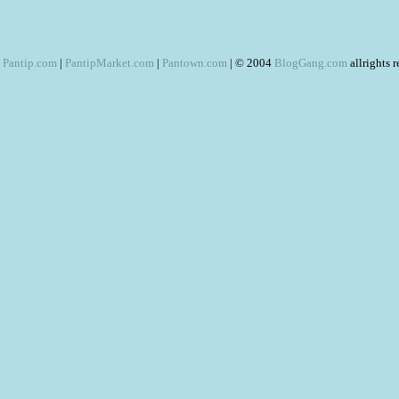
Pantip.com
|
PantipMarket.com
|
Pantown.com
| © 2004
BlogGang.com
allrights 