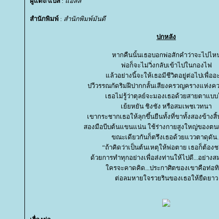
ผู้แต่ง/แปล
:
อลลี่
สำนักพิมพ์
:
สำนักพิมพ์มันดี
ปกหลัง
หากคืนนั้นเธอบอกพ่อสักคำว่าจะไปไห
พ่อก็จะไม่วิ่งกลับเข้าไปในกองไฟ
ล้วอย่างนี้จะให้เธอมีชีวิตอยู่ต่อไปเพื่ออ
ปวีวรรณกัดริมฝีปากกลั้นเสียงครวญครางแห่งค
เธอไม่รู้ว่าตุลย์จะมองเธอด้วยสายตาแบ
เย้ยหยัน ชิงชัง หรือสมเพชเวทนา
เขากระชากเธอให้ลุกขึ้นยืนทั้งที่ขาทั้งสองข้างสิ้
สองมือบีบต้นแขนแน่น ใช้ร่างกายสูงใหญ่ของตนเ
ขณะเดียวกันก็ตรึงเธอด้วยแววตาดุดัน..
“ถ้าคิดว่าเป็นต้นเหตุให้พ่อตาย เธอก็ต้อง
ด้วยการทำทุกอย่างเพื่อส่งท่านให้ไปดี...อย่างส
ครจะคาดคิด...ประกาศิตของเขาคือท่อทิ
ต่อลมหายใจรวยรินของเธอให้ยืดยาว