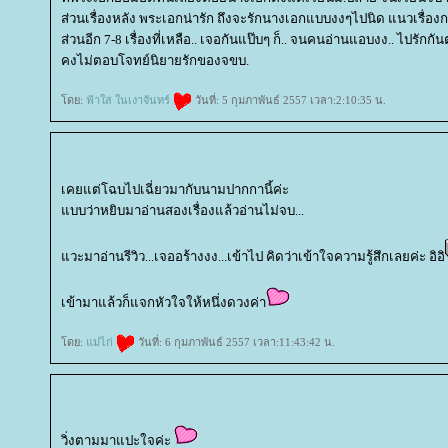
ส่วนเรื่องหลัง พระเอกน่ารัก ถึงจะรักนางเอกแบบงงๆไปนิด แนวเรื่องกา
ส่วนอีก 7-8 เรื่องที่เหลือ.. เจอกันแป๊บๆ ก็.. จนคนอ่านแอบงง.. ไปรัก
คงไม่ตอบโจทย์นิยายรักของจขบ.
ดย:
ฟ้าใส ในเงาจันทร์
วันที่: 5 กุมภาพันธ์ 2557 เวลา:2:10:35 น.
เคยแต่โฉบไปเฉี่ยวมากับนามปากกานี้ค่ะ
บบว่าหยิบมาอ่านสองเรื่องแล้วอ่านไม่จบ...
วะมาอ่านรีวิว...เจออร้างงง...เข้าไป คิดว่าเข้าใจความรู้สึกเลยค่ะ อิอิ
เข้ามาแล้วก็แจกหัวใจให้หนึ่งดวงค่า
ดย:
ม่ไก่
วันที่: 6 กุมภาพันธ์ 2557 เวลา:11:43:42 น.
วิ่งตามมาแปะใจค่ะ