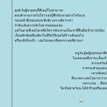
ตุลย์ กับผู้ชายคนนี้ที่เธอก็ไม่สามารถ
ตอบคำถามภายในใจว่าเธอรู้สึกกับเขาอย่างไรกันแน่
ก่อนหน้าที่เธอแสนจะชิงชัง เพราะคิดว่าเขา
กำลังแย้งความรักไปจากพ่อของเธอ
ต่ในยามที่เธอไม่เหลือใคร กลับกลายเป็นเขาที่ยื่นมือเข้ามาปกป้อง
เป็นหลักชัยหนึ่งเดียวในชีวิตให้เธอได้ก้าวเดินต่อไป
หรือแท้จริงแล้ว....เธอไม่เคยเกลียดเขาเลยที่ผ่านมา
หนูวัน ผู้หญิงธรรมดาที
ไม่เคยเลยที่เขาจะเห็นเจ
หากแต่วันนั
การกระทำของคนที่
เขากลับทนไม
ที่จะเหมาะสมไปมากกว่าเ
เพราะเธอ .... คื
ครก็อย่าหวังจะได้ทำร้ายหรือแย่งผ