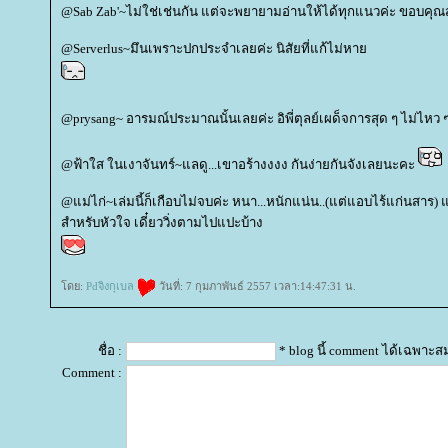
@Sab Zab'~ไม่ใช่เช่นกัน แต่จะพยายามอ่านให้ได้ทุกแนวค่ะ ขอบคุณส
@Serverlus~มึนเพราะปกประจำเลยค่ะ นิสัยที่แก้ไม่หา
@prysang~ อารมณ์ประมาณนั้นเลยค่ะ อิพี่ตุลย์เผด็จการสุด ๆ ไม่ไหว 
@ฟ้าใส ในเงาจันทร์~แลดู...เขาอร้างงงง กันง่ายกันจังเลยนะคะ
@แม่ไก่~เล่มนี้ก็เกือบไม่จบค่ะ หนา...หนักแน่น..(แต่แอบไร้แก่นสาร)
สำหรับหัวใจ เดี๋ยววิ่งตามไปแปะบ้าง
ดย:
Pdจิงกุเบล
วันที่: 7 กุมภาพันธ์ 2557 เวลา:14:47:31 น.
ชื่อ :
* blog นี้ comment ได้เฉพาะส
Comment :