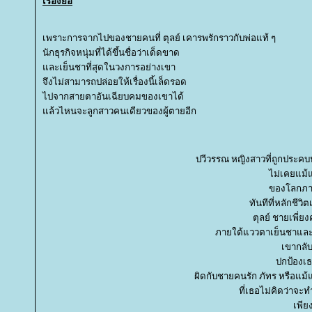
เรื่องย่อ
เพราะการจากไปของชายคนที่ ตุลย์ เคารพรักราวกับพ่อแท้ ๆ
นักธุรกิจหนุ่มที่ได้ขึ้นชื่อว่าเด็ดขาด
ละเย็นชาที่สุดในวงการอย่างเขา
จึงไม่สามารถปล่อยให้เรื่องนี้เล็ดรอด
ไปจากสายตาอันเฉียบคมของเขาได้
ล้วไหนจะลูกสาวคนเดียวของผู้ตายอีก
ปวีวรรณ หญิงสาวที่ถูกประคบ
ไม่เคยแม้
ของโลกภาย
ทันทีที่หลักชีว
ตุลย์ ชายเพี่
ภายใต้แววตาเย็นชาและเ
เขากลั
ปกป้องเธ
ผิดกับชายคนรัก ภัทร หรือแม้แ
ที่เธอไม่คิดว่าจะ
เพีย