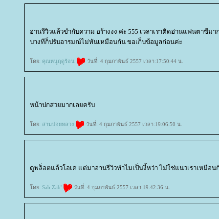
อ่านรีวิวแล้วขำกับความ อร้างงง ค่ะ 555 เวลาเราติดอ่านแฟนตาซีมาก
บางทีก็ปรับอารมณ์ไม่ทันเหมือนกัน ขอเก็บข้อมูลก่อนค่ะ
ดย:
คุณหนูฤดูร้อน
วันที่: 4 กุมภาพันธ์ 2557 เวลา:17:50:44 น.
หน้าปกสวยมากเลยครับ
ดย:
สามปอยหลวง
วันที่: 4 กุมภาพันธ์ 2557 เวลา:19:06:50 น.
ดูพล็อตแล้วโอเค แต่มาอ่านรีวิวทำไมเป็นงี้หว่า ไม่ใช่แนวเราเหมือนก
ดย:
Sab Zab'
วันที่: 4 กุมภาพันธ์ 2557 เวลา:19:42:36 น.