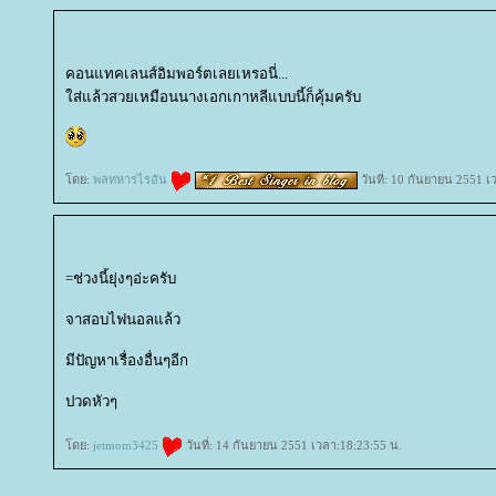
คอนแทคเลนส์อิมพอร์ตเลยเหรอนี่...
ส่แล้วสวยเหมือนนางเอกเกาหลีแบบนี้ก็คุ้มครับ
ดย:
พลทหารไรอัน
วันที่: 10 กันยายน 2551 เ
=ช่วงนี้ยุ่งๆอ่ะครับ
จาสอบไฟนอลแล้ว
มีปัญหาเรื่องอื่นๆอีก
ปวดหัวๆ
ดย:
jetmom3425
วันที่: 14 กันยายน 2551 เวลา:18:23:55 น.