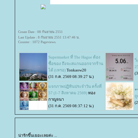
Create Date : 08 กันยายน 2551
Last Update : 8 กันยายน 2551 13:47:46 น.
Counter : 1072 Pageviews.
Supermarket ที่ The Hague ต้อง
วิ
ซื้อของ ถึงจะสแกนออกจากร้าน
2
ได้ (เหรอ)
Tonkaow20
(
(31 ก.ค. 2569 08:39:27 น.)
จกภาพปฏิทินประจำวัน ครั้งที่
♥
57 (1-7 สิงหาคม 2569)
ทอง
ถ
กาญจนา
(
(31 ก.ค. 2569 08:37:12 น.)
น่ารักขึ้นเยอะเลยค่ะ ...