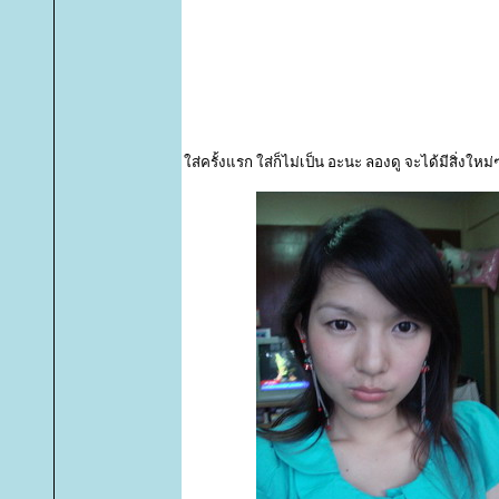
ส่ครั้งแรก ใส่ก็ไม่เป็น อะนะ ลองดู จะได้มีสิ่งใหม่