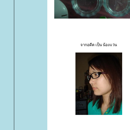
จากอดีต เป็น น้องแว่น