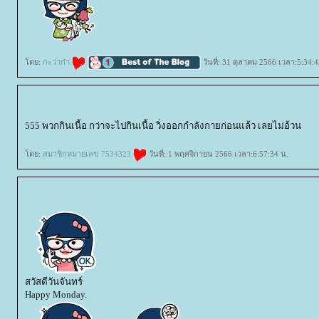
ดย:
กะว่าก๋า
วันที่: 31 ตุลาคม 2566 เวลา:5:34:4
555 พวกกินเนื้อ กว่าจะไปกินเนื้อ วิ่งออกกำลังกายก่อนแล้ว เลยไม่อ้วน
ดย:
สมาชิกหมายเลข 7534323
วันที่: 1 พฤศจิกายน 2566 เวลา:6:57:34 น.
สวัสดีวันจันทร์
Happy Monday.