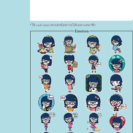
*ใช้ code html ตกแต่งข้อความได้เฉพาะสมาชิก
Emotion