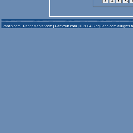
Pantip.com
|
PantipMarket.com
|
Pantown.com
| © 2004
BlogGang.com
allrights 