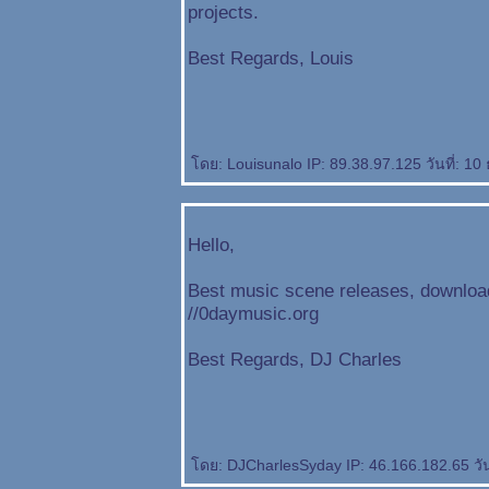
projects.
Best Regards, Louis
ดย: Louisunalo IP: 89.38.97.125 วันที่: 1
Hello,
Best music scene releases, download
//0daymusic.org
Best Regards, DJ Charles
ดย: DJCharlesSyday IP: 46.166.182.65 วันท