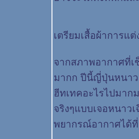
เตรียมเสื้อผ้าการแ
จากสภาพอากาศที่เช
มากก ปีนี้ญี่ปุ่นหนา
ฮีทเทคอะไรไปมากมา
จริงๆแบบเจอหนาวเฉี
พยากรณ์อากาศได้ที่ 