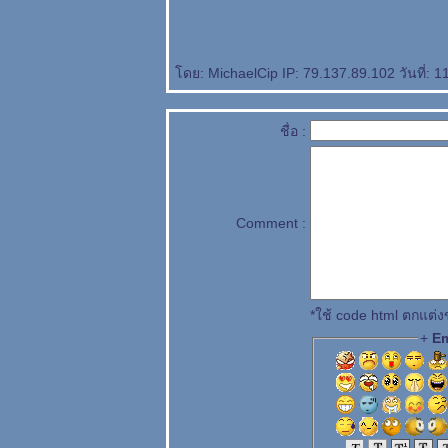
ดย: MichaelCip IP: 79.137.89.102 วันที่: 1
ชื่อ :
Comment :
*ใช้ code html ตกแต่
+
Em