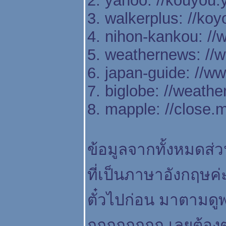
2. yahoo: //kouyou.
3. walkerplus: //ko
4. nihon-kankou: //
5. weathernews: //w
6. japan-guide: //w
7. biglobe: //weath
8. mapple: //close.
ข้อมูลจากทั้งหมดส่
ที่เป็นภาษาอังกฤษค่ะ
ตั๋วไปก่อน มาตามดู
กกกกกกกก เลยต้องตาม