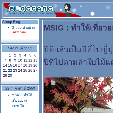
Group Blog
MSIG : ทำให้เที่ยว
Group ตัวอย่าง
ปีที่แล้วเป็นปีที่ไปญ
กุมภาพันธ์ 2559
1
2
3
4
5
6
ปีที่ไปตามล่าใบไม้
7
8
9
10
11
12
13
14
15
16
17
18
19
20
21
22
23
24
25
26
27
28
29
22 กุมภาพันธ์ 2559
MSIG : ทำให้
เที่ยวอย่าง
สบายใจ