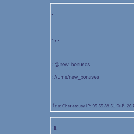
-
- , .
: @new_bonuses
: //t.me/new_bonuses
ดย: Cherietousy IP: 95.55.88.51 วันที่: 26
Hi,