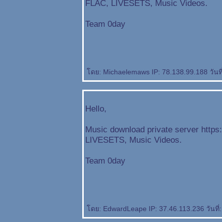
FLAC, LIVESETS, Music Videos.
Team 0day
ดย: Michaelemaws IP: 78.138.99.188 วันที่
Hello,
Music download private server http
LIVESETS, Music Videos.
Team 0day
ดย: EdwardLeape IP: 37.46.113.236 วันที่