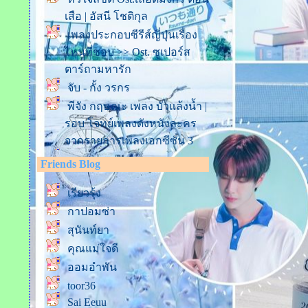
เสือ | อัสนี โชติกุล
เพลงประกอบซีรีส์ญี่ปุ่นเรื่อง
ไหนที่ชอบ >> Ost. ซูเปอร์ส
ตาร์ถามหารัก
จับ - กั้ง วรกร
พีจัง กฤษณะ เพลง บัวแล้งน้ำ |
รอบ โจทย์เพลงดังหนังละคร
จากรายการเพลงเอกซีซั่น 3
รักไม่ยอมเปลี่ยนแปลง - วอร์
Friends Blog
วนรัตน์ | The Wall Song ร้อง
เรียวรุ้ง
ข้ามกำแพง
กาปอมซ่า
ชายคนหนึ่ง - ไต้ฝุ่น กนกฉัตร |
The Wall Song ร้องข้ามกำแพง
สุนันท์ยา
ด่ลมใต้ปีก - ไรอัล กา
คุณแม่ใจดี
จบัณฑิต [Official Lyrics MV]
ออมอำพัน
รักไม่รู้ดับ - สุรสีห์ อิทธิกุล
toor36
(เพลงจากซีรีส์ Analog Squad
Sai Eeuu