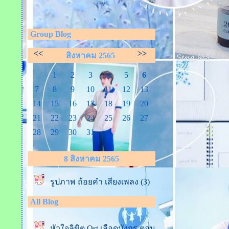
Group Blog
<<
>>
สิงหาคม 2565
1
2
3
4
5
6
7
8
9
10
11
12
13
14
15
16
17
18
19
20
21
22
23
24
25
26
27
28
29
30
31
8 สิงหาคม 2565
รูปภาพ ถ้อยคำ เสียงเพลง (3)
All Blog
หัวใจลิขิต Ost.เลือดมังกร ตอน