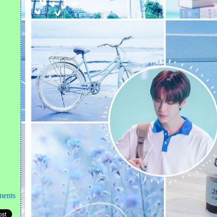
ฟนจ๋า
Have You Ever Seen The Rain -
เอ๊ะ จิรากร
ขวัญใจพี่หลวง
พ้ตลอด - มอส ปฏิภาณ
จประสานใจ
Ask For More
จริงไม่กลัว (เพลงประกอบ
ละคร ชายไม่จริง หญิงแท้) -
หม่ ดาวิกา โฮร์เน
รักกันไหม + ลองซิจ๊ะ - กันต์
feat.เดวิด | The Two
นักเรียนหลังห้อง - บิว พงค์
พิพัฒน์
ศิลามณี - อ๊อด โอภาส | เสียงนี้
ที่คิดถึง โดย เพลงเอก
ments
ชว์สุดปังกับเพลงดังใน
ตำนาน ‘แฟนจ๋า’ |