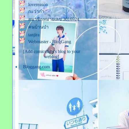
ทีมรักนักหลอก)
lovereason
กะว่าก๋า
หัวใจเดียวกัน Ost.หนึ่งด้าวฟ้า
เดียว | แม็ก The Darkest
สมาชิกหมายเลข 3016924
Romance
คนบ้านป่า
คนแพ้ที่ไม่มีน้ำตา #เรื่องเก่า
tanjira
เล่าใหม่
Webmaster - BlogGang
Non Stop - Dragon 5
[Add comicclubs's blog to your
เวลา - ป๊อบ ปองกูล
weblog]
ก้อนหินก้อนนั้น - เอิ้นขวัญ
Bloggang.com
วรัญญา
บ่กล้าบอกครู (แต่หนูกล้าบอก
อ้าย) - โรส ศิรินทิพย์
ไว้ใจฉันได้เสมอ
迷魂計 Enticing Trick
รักเธอแต่เธอไม่รู้
คิดถึงเธอ
คำแพง