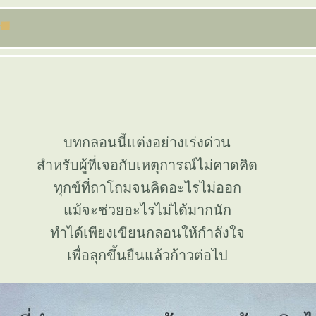
จ
บทกลอนนี้แต่งอย่างเร่งด่วน
สำหรับผู้ที่เจอกับเหตุการณ์ไม่คาดคิด
ทุกข์ที่ถาโถมจนคิดอะไรไม่ออก
ม้จะช่วยอะไรไม่ได้มากนัก
ทำได้เพียงเขียนกลอนให้กำลังใจ
เพื่อลุกขึ้นยืนแล้วก้าวต่อไป