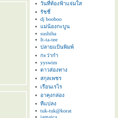
วันที่ท้องฟ้าแจ่มใส
รัชชี่
dj booboo
ม่น้องกะบูน
sushiha
It-ta-tee
ปลายแป้นพิมพ์
กะว่าก๋า
yyswim
ดาวส่องทาง
สกุลเพชร
เรือนเรไร
อาคุงกล่อง
ทีแปลง
tuk-tuk@korat
jamaica