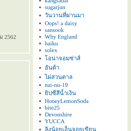
kangsadal
sugarjun
วันวานที่ผ่านมา
Oops! a daisy
sansook
Why England
คม 2562
haiku
solex
อน่าจอมซ่าส์
อันต้า
ไผ่สวนตาล
nai-nu-19
ิปซีสีน้ำเงิน
HoneyLemonSoda
bite25
Devonshire
YUCCA
ลิงน้อยเอ็นจอยเขียน