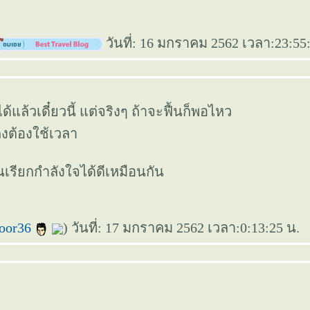
วันที่: 16 มกราคม 2562 เวลา:23:55
้แล้วเดี๋ยวนี้ แต่จริงๆ ถ้าจะฟื้นก็พอไหว
คงต้องใช้เวลา
เรียกกำลังใจได้ดีเหมือนกัน
toor36
) วันที่: 17 มกราคม 2562 เวลา:0:13:25 น.