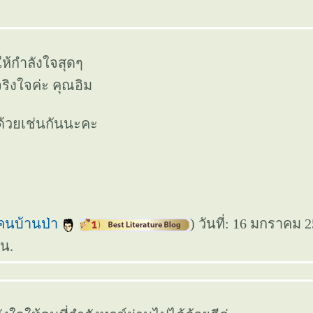
ห้กำลังใจสุดๆ
ิงใจค่ะ คุณอิม
ด้วยเช่นกันนะคะ
คนบ้านป่า
) วันที่: 16 มกราคม 
 น.