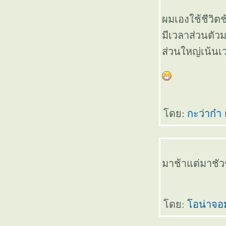
ผมเองใช้ชีวิต
มีเวลาส่วนตัว
ส่วนใหญ่เน้น
ดย:
กะว่าก๋า
มาช้าแต่มาชัวช
ดย:
อน่าจอม