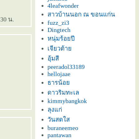
4leafwonder
สาวบ้านนอก ณ ขอนแก่น
:30 น.
fuzz_zi3
Dingtech
หนุ่มร้อยปี
เจียวต้า
อุ้มสี
peeradol33189
hellojaae
ธารน้อ
ดาวริมทะเล
kimmybangkok
ลุงแก่
วันสดใส
buraneemeo
pantawan