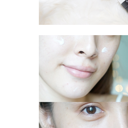
Natural
Soft Brow
สอนเขียน
คิ้วเบาๆเป็น
ธรรมชาติ
ละติดทน
นาน
How-to
Healthy
Skin
Makeup
ต่งหน้าผิว
สวยสุขภาพ
ดีแบบมือ
อาชีพ
Jossy
Berry |
Signature
Look แต่ง
หน้าให้สว
ปังและติด
ทนนาน
How-to