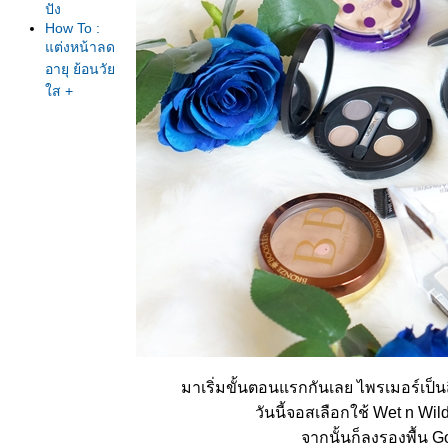
ปัง
How To :
ต่งหน้าลด
อายุ ย้อนวั
ส +
Review
Mivagirl
24hr Tattoo
Liner
How-to My
Everyday
Look แต่ง
หน้าสไตล์
ฝรั่ง ง่ายแต่
ปัง+Review
Supermom
Intense
Temptation
Eyeshadow
How To :
Red Lips
มาเริ่มขั้นตอนแรกกันเลย ไพรเมอร์เป็น
Classic
ต่งหน้าทา
วันนี้จอสเลือกใช้ Wet n Wil
ปากแดงยัง
จากนั้นก็ลงรองพื้น 