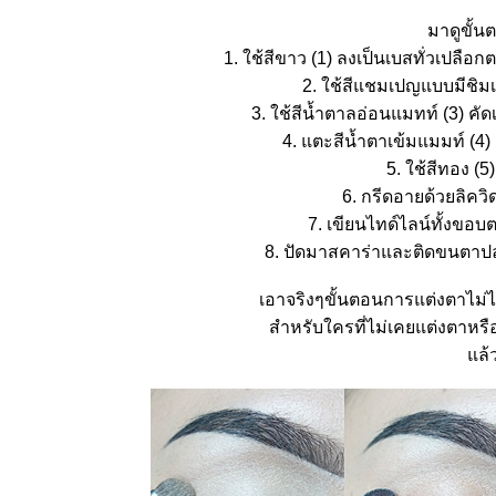
เนียนเป๊ะ
มาดูขั้น
How to
Bronze and
1. ใช้สีขาว (1) ลงเป็นเบสทั่วเปล
glow
2. ใช้สีแชมเปญแบบมีชิม
makeup
tutorial for
3. ใช้สีน้ำตาลอ่อนแมทท์ (3) คัด
summer
4. แตะสีน้ำตาเข้มแมมท์ (4)
ต่งหน้า
5. ใช้สีทอง (
ฉ่ำๆท้าลม
6. กรีดอายด้วยลิควิ
ร้อน
How To :
7. เขียนไทด์ไลน์ทั้งขอบ
Beach look
8. ปัดมาสคาร่าและติดขนตาปลอ
makeup
ต่งหน้าไป
เอาจริงๆขั้นตอนการแต่งตาไม่
เที่ยวทะเล +
นะนำไอ
สำหรับใครที่ไม่เคยแต่งตาหรื
เท็มเด็ด
ล้ว
Review +
Mini How
to : Jossy
Berry for
LOLA All
About Eyes
How To :
My