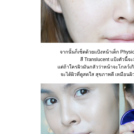
Korean
natural
makeup
ต่งหน้า
สๆวัยรุ่น
ชอบสไตล์
สาวเกาหลี
by Smooto
Jossy
Berry |
จากนั้นก็เซ็ตด้วยแป้งหน้าเด็ก Phy
Bridal
สี Translucent แป้งตัวนี้จะ
Makeup
Tutorial
ต่ถ้าใครผิวมันกลัวว่าหน้าจะโกลว์เกิ
ต่งหน้าเจ้า
จะได้ผิวที่ดูสดใส สุขภาพดี เหมือนผิ
สาว สว
หวาน
ละมุน
Jossy
Berry | The
Power Of
Makeup
Jossy
Berry |
How To :
Vampire