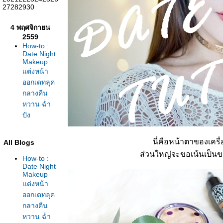
27
28
29
30
4 พฤศจิกายน
2559
How-to :
Date Night
Makeup
ต่งหน้า
ออกเดทลุค
กลางคืน
หวาน ฉ่ำ
ปัง
นี่คือหน้าตาของเครื่
All Blogs
ส่วนใหญ่จะขอเน้นเป็นขอ
How-to :
Date Night
Makeup
ต่งหน้า
ออกเดทลุค
กลางคืน
หวาน ฉ่ำ