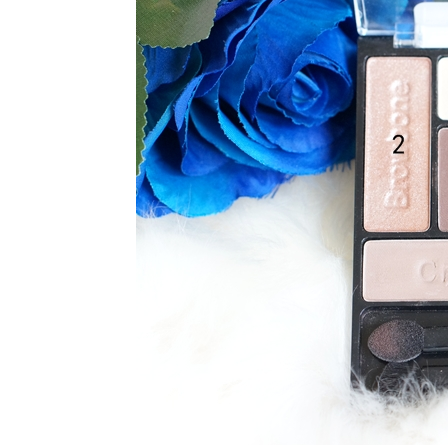
เรียว วีเชป
ไม่ง้อศัล!
How to :
Red Lips
Makeup
ต่งหน้าลุค
ปากแดง
สวย แซ่บ
เซ็กซี่! by
BEAUSKIN
How To
Perfect
Eyebrow
สอนเขียน
คิ้วเป๊ะ 3 มิติ
+ Review
Eyebrow
Products
How To :
Flawless
Skin
Makeup
ต่งหน้า
งานผิว