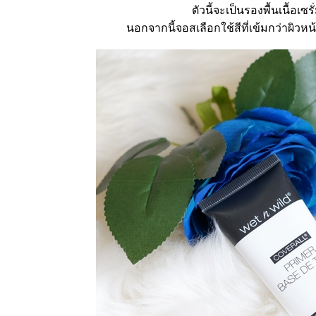
ไงให้รอด
ตัวนี้จะเป็นรองพื้นเนื้อเ
How-to :
นอกจากนี้จอสเลือกใช้สีที่เข้มกว่าผิวห
ต่งหน้า
ตามขุ่นแม่
ชมพู่ อารยา
Red Carpet
Look by
L'oreal
Cannes
Limited
Edition
Jossy
Berry |
Summer
Look by
Merrez'ca
Jossy
Berry |
Waterproof
Makeup
ต่งหน้า
สวยกันน้ำ
ต้อนรับ
สงกรานต์
How-to