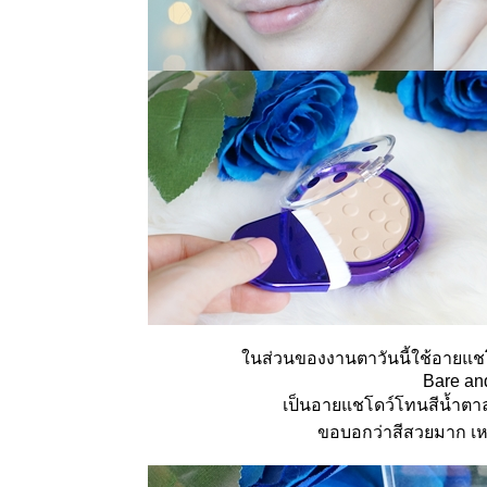
Halloween
Makeup
ต่งหน้า
เป็นผีสาว
ดูดเลือด
How To :
Back to
school
makeup
inspired by
Pimtha แต่ง
หน้าใสๆวั
รุ่นชอบ
สไตล์พิมฐา
How To :
Date Night
Makeup
ต่งหน้า
นส่วนของงานตาวันนี้ใช้อายแชโ
ออกเดท ลุค
Bare an
กลางคืน
เป็นอายแชโดว์โทนสีน้ำตาลท
How To : V-
Shaped
ขอบอกว่าสีสวยมาก เห
Face
Makeup
ต่งหน้าให้