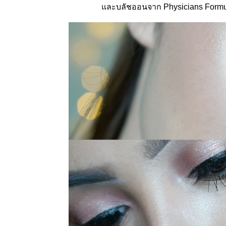
Makeup
ละบลัชออนจาก Physicians Formul
style แต่ง
หน้าสว
เป๊ะแบบ
สาวเกาหลี
How to :
ต่งหน้า
หวานฉ่ำ
ฟุ้งๆต้อนรับ
New Year
How to :
Signature
look แต่ง
หน้าง่ายๆ
สไตล์
Jossy
Berry