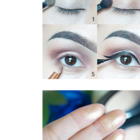
Gorgeous
Valentine
สวยสะกด
รับ
วาเลนไทน์
How To
Makeup
Signature
Look :
GLOW by
Jossy
Berry
How to
makeup for
Halloween
"Cursed
Witch"
How to :
smokey
eyes
makeup for
party
How To
Makeup
Everyday
Look แต่ง