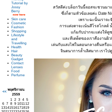
Tutorial by
Jossy
สวัสดีค่ะบล็อกวันนี้จอสจะชวนมา
Berry
ซึ่งก็ตามหัวข้อเลยค่ะ Date 
Skin care
เพราะฉะนั้นเราจะจ
Cosmetic
การแต่งตาจะเน้นสีโรสโกลด์ น
Fashion
Shopping
ก้มกับปากจะแต่งให้ดูซ
Lifestyle
ละทีเดด็ดของเราคืองานผิวท
and
Travelling
เล่นกับแสงไฟในตอนกลางคืนหรือแสง
Health
จินตนาการล้ำเลิศมาก เราไปดู
Hair
Beauty
Gadget
Contact
Lenses
Food
Perfume
พฤศจิกายน
<<
2559
1
2
3
4
5
6
7
8
9
10
11
12
13
14
15
16
17
18
19
20
21
22
23
24
25
26