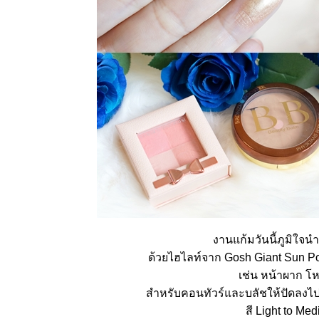
หน้าลดอายุ
งานใส งาน
บ๊ว
Howto :
ต่งหน้าไป
งานแต่งเอา
ท์ดอร์ “ของ
ถ่านไฟเก่า”
How To :
ต่งหน้า
สวยคมโก
อินเตอร์
inspired by
Aishwarya
Rai
Review +
How To
งานแก้มวันนี้ภูมิใจ
make up
by
ด้วยไฮไลท์จาก Gosh Giant Sun P
Collection
Cosmetic
เช่น หน้าผาก โ
(Via Vanity)
สำหรับคอนทัวร์และบลัชให้ปัดลงไป
How to :
Korean
สี Light to M