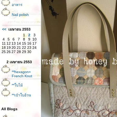
อาหาร
Nail polish
<<
เมษายน 2553
1
2
3
4
5
6
7
8
9
10
11
12
13
14
15
16
17
18
19
20
21
22
23
24
25
26
27
28
29
30
2 เมษายน 2553
**hexagon+
French Knot
**ใบไม้
**เป๋าใบอ้วน
All Blogs