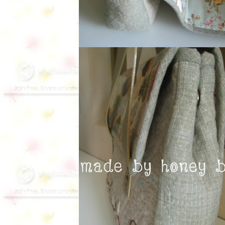
**frame bag สีห
วาน**
**Strawberry
boston bag **
**ลายดอกไม้
สองชั้น
**sue play**
**hexagon
สีน้ำเงิน**