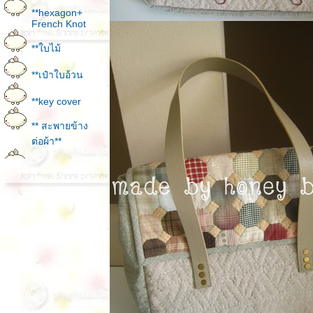
**hexagon+
French Knot
**ใบไม้
**เป๋าใบอ้วน
**key cover
** สะพายข้าง
ต่อผ้า**
**log cabin
patten by ครูจิ
นนี่
**กระเป๋าใบ
ปรด
**เป๋าลา
ดอกไม้
**log