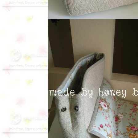
cabin+hexagon
**workshop
ร้อยเรียง เคียง
ศิลป์
**เป๋าปากบีบ
**ดอกเบญจมาศ
**เป๋าครูเตย มิต
ติ้งpantipครั้ง
ที่5**
**เป๋าสตางค์ใบ
าว**
**กระเป๋าใบ
หญ่ลา
กาแฟ**
**Lovely
pumpkin bag **