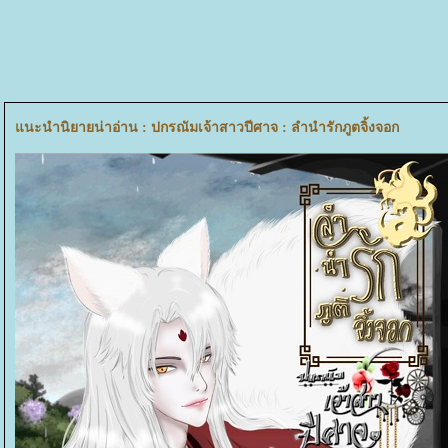
นะนำนิยายน่าอ่าน : ปกรณัมเจ้าสาวปีศาจ : ลำนำรักภูตจิ้งจอก