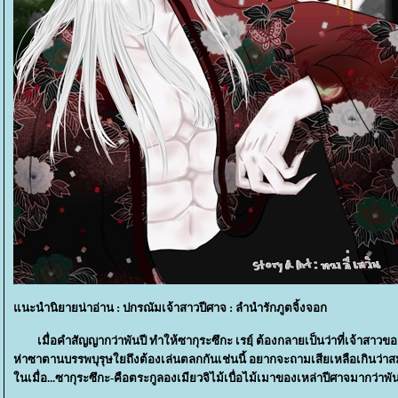
นะนำนิยายน่าอ่าน : ปกรณัมเจ้าสาวปีศาจ : ลำนำรักภูตจิ้งจอก
เมื่อคำสัญญากว่าพันปี ทำให้ซากุระซึกะ เรยฺ์ ต้องกลายเป็นว่าที่เจ้าสาวของ
ห่าซาตานบรรพบุรุษใยถึงต้องเล่นตลกกันเช่นนี้ อยากจะถามเสียเหลือเกินว
นเมื่อ...ซากุระซึกะ-คือตระกูลองเมียวจิไม้เบื่อไม้เมาของเหล่าปีศาจมากว่าพัน