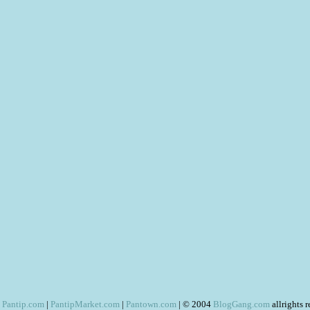
Pantip.com
|
PantipMarket.com
|
Pantown.com
| © 2004
BlogGang.com
allrights 