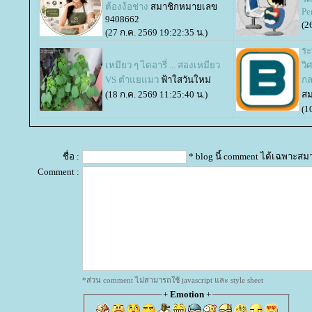
ต้องง้อช่าง
สมาชิกหมายเลข
Pe
9408662
(2
(27 ก.ค. 2569 19:22:35 น.)
ระ
เหมียว ๆ ไดอารี่ ... สองเหมียว
วิ
VS ตำแยแมว
ฟ้าใสวันใหม่
กล
(18 ก.ค. 2569 11:25:40 น.)
สม
(1
ชื่อ :
* blog นี้ comment ได้เฉพาะสม
Comment :
*ส่วน comment ไม่สามารถใช้ javascript และ style sheet
+
Emotion
+