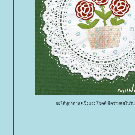
ขอให้ทุกๆท่าน แข็งแรง โชคดี มีความสุขในวันป