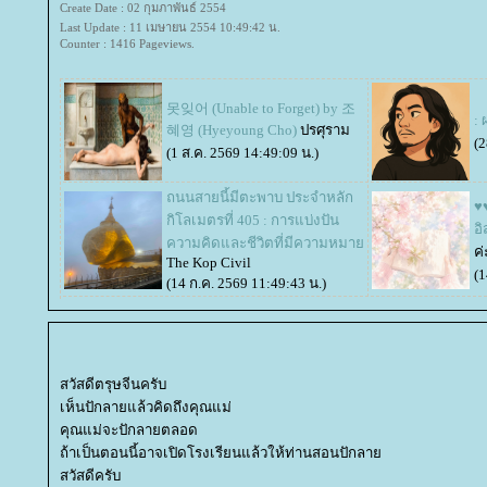
Create Date : 02 กุมภาพันธ์ 2554
Last Update : 11 เมษายน 2554 10:49:42 น.
Counter : 1416 Pageviews.
못잊어 (Unable to Forget) by 조
: 
혜영 (Hyeyoung Cho)
ปรศุราม
(2
(1 ส.ค. 2569 14:49:09 น.)
ถนนสายนี้มีตะพาบ ประจำหลัก
♥♥
กิโลเมตรที่ 405 : การแบ่งปัน
อ
ความคิดและชีวิตที่มีความหมา
ค่
The Kop Civil
(1
(14 ก.ค. 2569 11:49:43 น.)
สวัสดีตรุษจีนครับ
เห็นปักลายแล้วคิดถึงคุณแม่
คุณแม่จะปักลายตลอด
ถ้าเป็นตอนนี้อาจเปิดโรงเรียนแล้วให้ท่านสอนปักลา
สวัสดีครับ