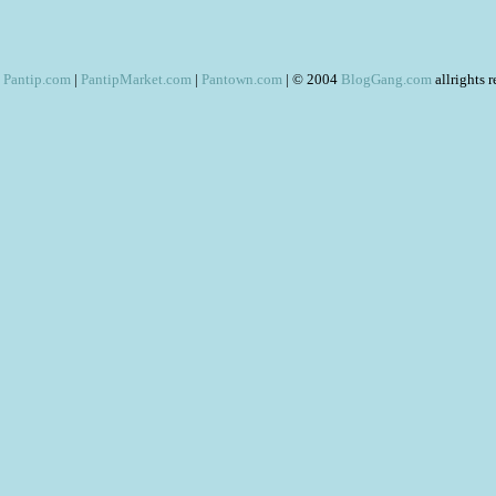
Pantip.com
|
PantipMarket.com
|
Pantown.com
| © 2004
BlogGang.com
allrights 