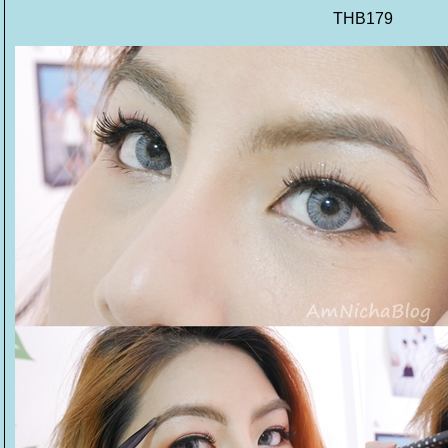
THB179