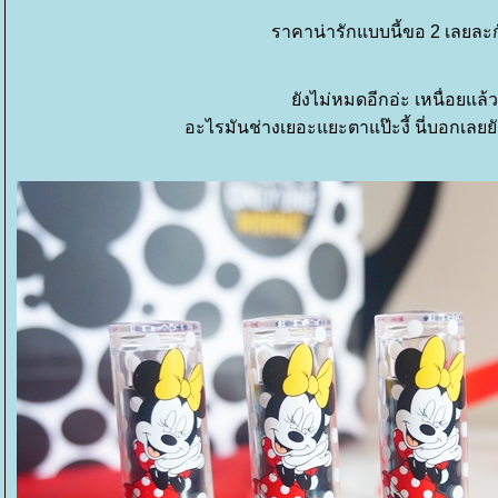
ราคาน่ารักแบบนี้ขอ 2 เลยละ
ังไม่หมดอีกอ่ะ เหนื่อยแล้
อะไรมันช่างเยอะแยะตาแป๊ะงี้ นี่บอกเลยยังไ