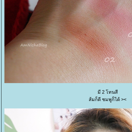
มี 2 โทนสี
ส้มก็ดี ชมพูก็ได้ ><