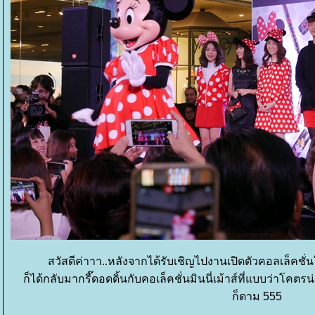
สวัสดีค่าาา..หลังจากได้รับเชิญไปงานเปิดตัวคอลเล็คช
ก็ได้กลับมากรี๊ดอดดิ้นกับคอเล็คชั่นมินนี่เม้าส์ที่แบบว่าโคตร
ก็ตาม 555