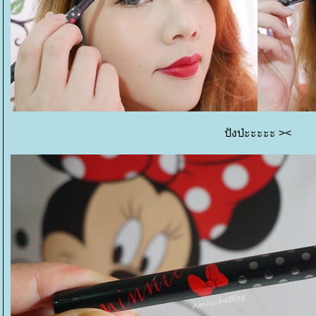
ปังป่ะะะะะ ><