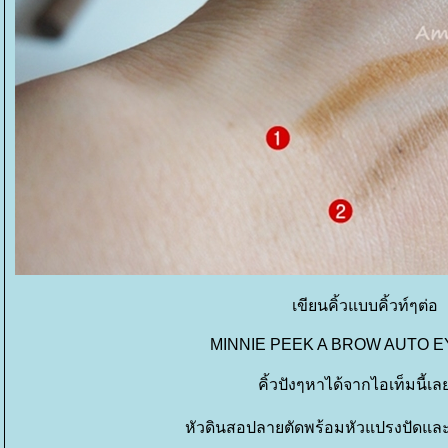
เขียนคิ้วแบบคิ้วท์ๆต่อ
MINNIE PEEK A BROW AUTO
คิ้วปังๆหาได้จากไอเท็มนี้เล
หัวดินสอปลายตัดพร้อมหัวแปรงปัดแล