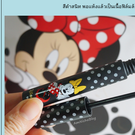
สีดำสนิท พอแห้งแล้วเป็นเนื้อฟิล์