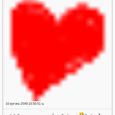
10 ตุลาคม 2549 15:50:51 น.