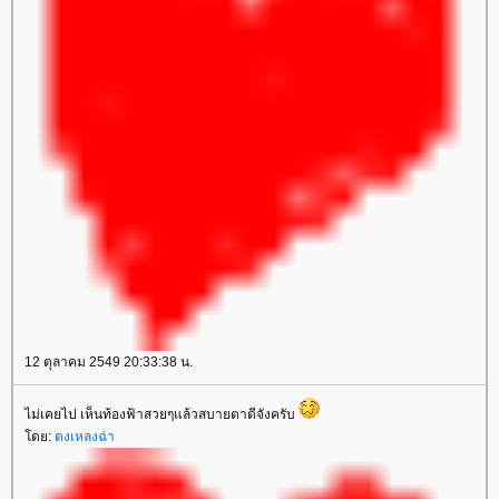
12 ตุลาคม 2549 20:33:38 น.
ไม่เคยไป เห็นท้องฟ้าสวยๆแล้วสบายตาดีจังครับ
ดย:
ตงเหลงฉ่า