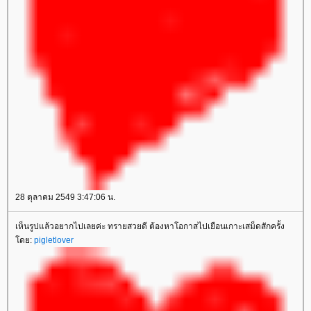
28 ตุลาคม 2549 3:47:06 น.
เห็นรูปแล้วอยากไปเลยค่ะ ทรายสวยดี ต้องหาโอกาสไปเยือนเกาะเสม็ดสักครั้ง
ดย:
pigletlover