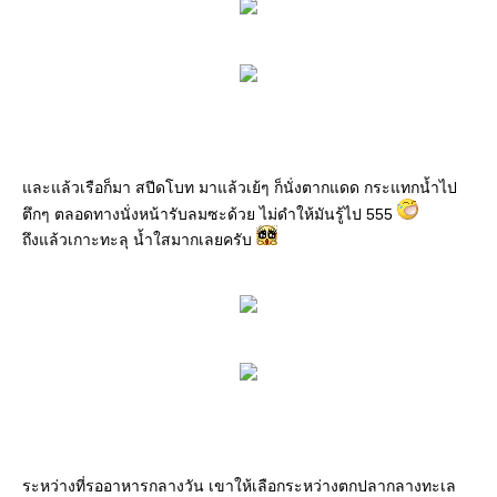
ละแล้วเรือก็มา สปีดโบท มาแล้วเย้ๆ ก็นั่งตากแดด กระแทกน้ำไป
ตึกๆ ตลอดทางนั่งหน้ารับลมซะด้วย ไม่ดำให้มันรู้ไป 555
ถึงแล้วเกาะทะลุ น้ำใสมากเลยครับ
ระหว่างที่รออาหารกลางวัน เขาให้เลือกระหว่างตกปลากลางทะเล