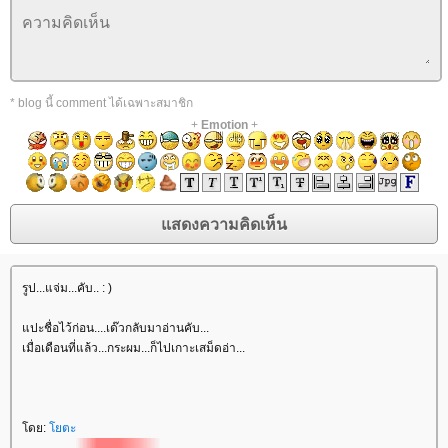
* blog นี้ comment ได้เฉพาะสมาชิก
+
Emotion
+
รูป...แจ่ม...คับ.. : )
ปะชื่อไว้ก่อน....เด๊วกลับมาอ่านคับ...
เมื่อเดือนที่แล้ว...กระผม...ก็ไปเกาะเสม็ดอ่า...
ดย:
ตะ