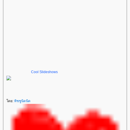
Cool Slideshows
ดย:
ทิชชูนิดนิด