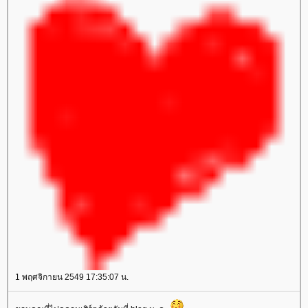
1 พฤศจิกายน 2549 17:35:07 น.