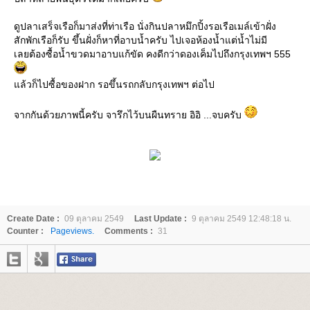
ดูปลาเสร็จเรือก็มาส่งที่ท่าเรือ นั่งกินปลาหมึกปิ้งรอเรือเมล์เข้าฝั่ง
สักพักเรือก็รับ ขึ้นฝั่งก็หาที่อาบน้ำครับ ไปเจอห้องน้ำแต่น้ำไม่มี
เลยต้องซื้อน้ำขวดมาอาบแก้ขัด คงดีกว่าดองเค็มไปถึงกรุงเทพฯ 555
ล้วก็ไปซื้อของฝาก รอขึ้นรถกลับกรุงเทพฯ ต่อไป
จากกันด้วยภาพนี้ครับ จารึกไว้บนผืนทราย อิอิ ...จบครับ
Create Date :
09 ตุลาคม 2549
Last Update :
9 ตุลาคม 2549 12:48:18 น.
Counter :
Pageviews.
Comments :
31