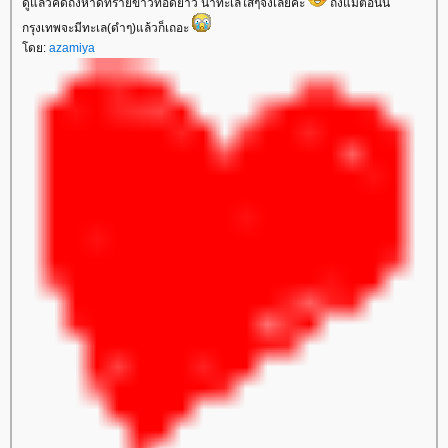
ดูแล้วคิดถึงหาดทรายขาวทอดยาว น้ำทะเลใสๆจังเลยค่ะ
ถึงแม้ตอนนี้
กรุงเทพจะมีทะเล(ดำๆ)แล้วก็เถอะ
ดย:
azamiya