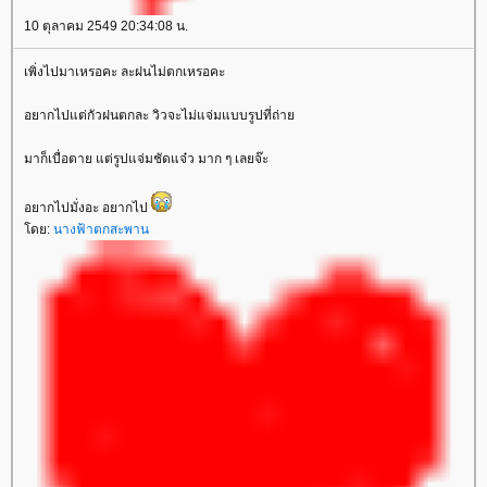
10 ตุลาคม 2549 20:34:08 น.
เพิ่งไปมาเหรอคะ ละฝนไม่ตกเหรอคะ
อยากไปแต่กัวฝนตกละ วิวจะไม่แจ่มแบบรูปที่ถ่า
มาก็เบื่อตาย แต่รูปแจ่มชัดแจ๋ว มาก ๆ เลยจ๊ะ
อยากไปมั่งอะ อยากไป
ดย:
นางฟ้าตกสะพาน