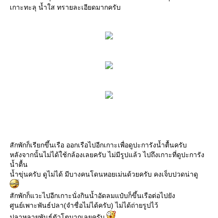
เกาะทะลุ น้ำใส ทรายละเอียดมากครับ
สักพักก็เรียกขึ้นเรือ ออกเรือไปอีกเกาะเพื่อดูปะการังน้ำตื้นครับ
หลังจากนั้นไม่ได้ใช้กล้องเลยครับ ไม่มีรูปแล้ว ไปถึงเกาะที่ดูปะการัง
น้ำตื้น
น้ำขุ่นครับ ดูไม่ได้ มีบางคนโดนหอยเม่นด้วยครับ คงเจ็บปวดน่าดู
สักพักก็แวะไปอีกเกาะนั่งกินน้ำอัดลมแป๋บก็ขึ้นเรือต่อไปยัง
ศูนย์เพาะพันธ์ปลา(จำชื่อไม่ได้ครับ) ไม่ได้ถ่ายรูปไว้
ปลาหลายพันธุ์ตัวโตมากเลยครับ