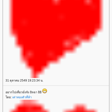
31 ตุลาคม 2549 19:23:34 น.
อยากไปเที่ยวมั่งจัง อิจฉา อิอิ
ดย:
เต่าทองตัวที่ห้า