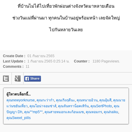
ที่บ้านไม่ได้ไปเที่ยวพักผ่อนต่างจังหวัดมาหลายเดือน
ช่วงวันแม่ที่ผ่านมา ทุกคนในบ้านอยู่พร้อมหน้า เลยจัดใหญ่
ไปกันหลายวันเล
Create Date :
01 กันยายน 2565
Last Update :
1 กันยายน 2565 0:25:14 น.
Counter :
1180 Pageviews.
Comments :
11
ผู้โหวตบล็อกนี้...
คุณnewyorknurse
,
คุณกะว่าก๋า
,
คุณเริงฤดีนะ
,
คุณทนายอ้วน
,
คุณอุ้มสี
,
คุณนา
ว่นขยันเที่ยว
,
คุณโอน่าจอมซ่าส์
,
คุณจันทราน็อคเทิร์น
,
คุณSertPhoto
,
คุณ
ปัญญา Dh
,
คุณ**mp5**
,
คุณสายหมอกและก้อนเมฆ
,
คุณหอมกร
,
คุณhaiku
,
คุณSweet_pills