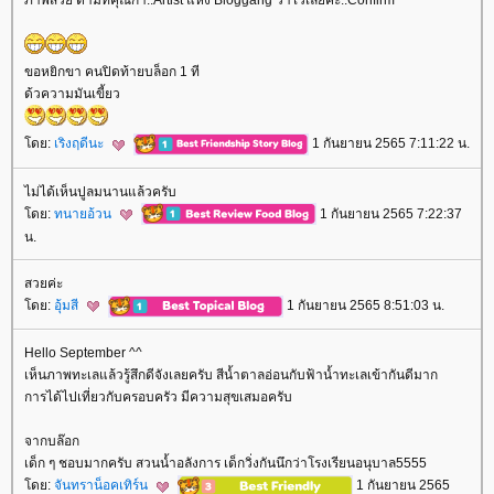
ภาพสวย ตามที่คุณก๋า..Artist แห่ง Bloggang ว่าไว้เลยค่ะ..Confirm
ขอหยิกขา คนปิดท้ายบล็อก 1 ที
ด้วความมันเขี้ยว
ดย:
เริงฤดีนะ
1 กันยายน 2565 7:11:22 น.
ไม่ได้เห็นปูลมนานแล้วครับ
ดย:
ทนายอ้วน
1 กันยายน 2565 7:22:37
น.
สวยค่ะ
ดย:
อุ้มสี
1 กันยายน 2565 8:51:03 น.
Hello September ^^
เห็นภาพทะเลแล้วรู้สึกดีจังเลยครับ สีน้ำตาลอ่อนกับฟ้าน้ำทะเลเข้ากันดีมาก
การได้ไปเที่ยวกับครอบครัว มีความสุขเสมอครับ
จากบล๊อก
เด็ก ๆ ชอบมากครับ สวนน้ำอลังการ เด็กวิ่งกันนึกว่าโรงเรียนอนุบาล5555
ดย:
จันทราน็อคเทิร์น
1 กันยายน 2565