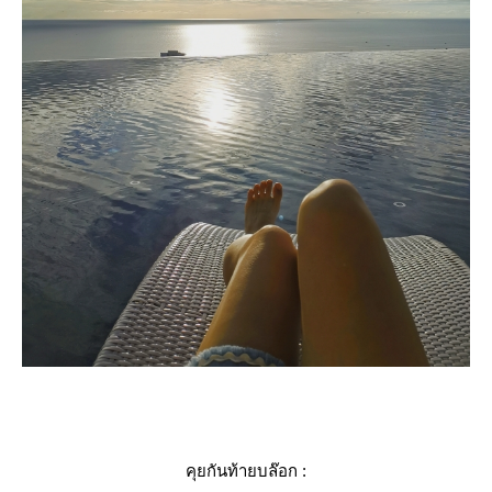
คุยกันท้ายบล๊อก :