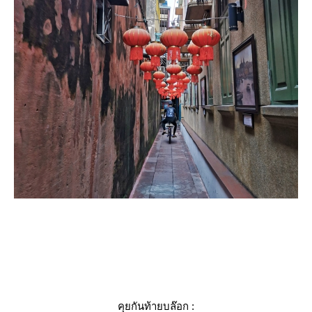
คุยกันท้ายบล๊อก :