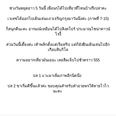
ช่วงวันหยุดยาว 5 วันนี้ เพื่อนๆได้ไปเที่ยวที่ไหนบ้างรึเปล่าคะ
เวเลซได้ออกไปเดินเล่นแถวเจริญกรุงมาวันนึงค่ะ (ภาพที่ 7-15)
ก็สนุกดีนะคะ อารมณ์เหมือนได้ไปสิงคโปร์ ประมาณไชน่าทาวน์
ไรงี้
ส่วนวันนี้เดี้ยงค่ะ เท้าพลิกตั้งแต่เริ่มทริป แต่ก็ยังฝืนเดินเล่นไปอีก
เกือบสิบกิโล
ความอยากเที่ยวมันเยอะ เลยลืมเจ็บไปชั่วคราว 555
ปล 1 แวะมาเพิ่มภาพอีกนิดนึง
ปล 2 ขาเริ่มดีขึ้นแล้วค่ะ ขอบคุณสำหรับคำอวยพรให้หายไวไว
นะคะ