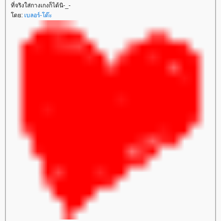
ที่จริงใส่กางเกงก็ได้นิ-_-
ดย:
เบลอร์-โด๊ะ