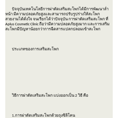
ปัจจุบันเทคโนโลยีการผ่าตัดเสริมสะโพกได้มีการพัฒนาล่ำ
หน้า มีความปลอดภัยสูงและสามารถปรับรูปร่างให้สะโพก
สวยงามได้ดั่งใจ จนเรียกได้ว่าปัจจุบัน การผ่าตัดเสริมสะโพก ที่
Aplus Cosmetic Clinic ถือว่ามีความปลอดภัยสูงมาก และการเสริม
สะโพกมีปัญหาน้อยกว่าการฉีดสารแปลกปลอมเข้าสะโพก
ประเภทของการเสริมสะโพก
rassapoom
rassapoom clinic
รัสมิ์ภูมิ
รัสมิ์ภูมิ คลินิก
Ultraformer
กกระชับ
ลดริ้วรอ
สลายไขมันใต้ชั้นผิว
ฟิลเลอร์ร่องแก้ม
ฉีดฟิลเลอร์ร่องแก้ม
Drakarian
สลายไขมันใต้ผิว
ฉีดฟิลเลอร์ปาก
ฟิลเลอร์ปาก
เลเซอร์กำจัดขน
เลเซอร์ขน
กำจัดขน
Hair Removal
ฉีดฟิลเลอร์น้องสาว
ฟิล
เลอร์น้องสาว
ดูดไขมันเหนียง
คางสองชั้น
FaceTite
AccuTite
Hifu
Super Hifu
มาส์กหน้า
ตาสองชั้น
ทำตาสองชั้น
ศัลยกรรมตาสองชั้น
ฟิลเลอร์สะโพก
ฟิลเลอร์เสริมสะโพก
ฉีดฟิลเลอร์สะโพก
ฉีดฟิลเลอร์เสริมสะโพก
Morpheus
Morpheus Pro
กกระชับผิว
ฟิลเลอร์คาง
ปรแก
รมฟิลเลอร์คาง
Exosome
Exosome Plus
Exosome Plus+
กระชับช่องคลอด
ช่องคลอด
Vaginal
Vaginal Reju
Skin Quality
ฉีดฟิลเลอร์ใต้ตา
ฟิลเลอร์ใต้ตา
Ultracol
ไหมน้ำ
Allergan
บ Allergan
ฉีดโบ Allergan
Super Skin Laser
ฝ้า กระ
ฝ้า กระ จุดด่างดำ
Picocare 450 Laser
ร้อยไหม
ร้อยไหมคืออะไร
Lenisna
JUVELOOK
สารเติมเต็ม
REVIVE
BELOTERO REVIVE
Rejuran
Gouri
คอลลาเจน
กระตุ้นคอลลาเจน
Juvederm
Juvederm Volite
New Juvederm Volite
Radiesse
Radiesse Filler
Sculptra
คอลลาเจน
เสริมจมูก
ศัลยกรรมเสริมจมูก
ปลูกผม FUE
ฟิลเลอร์
Filler
ฉีดฟิลเลอร์
Thermage
Thermage FLX
กกระชับ
กกระชับผิว
Ulthera
EMFACE
กกระชับ
กกระชับกล้ามเนื้อ
ฉีดแฟต
สลายไขมัน
ฉีดแฟตสลายไขมัน
CoolSculpting Elite
CoolSculpting
สลายไขมันด้วยความเย็น
สลายไขมัน
BodyTite
ดูดไขมัน
Emsculpt
สร้างกล้ามเนื้อ
ลดไขมัน
สอนฉีดโปรแกรมฟิลเลอร์
สอนฉีดฟิลเลอร์
ฉีดฟิลเลอร์
ห้ใจ
สุขภาพ
วิธีการผ่าตัดเสริมสะโพก แบ่งออกเป็น 2 วิธี คือ
1.การผ่าตัดเสริมสะโพกด้วยถุงซิลิโคน