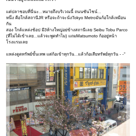
ต่ปลาชอบที่นี่นะ...หมายถึงบริเวณนี้ ถนนซันไชน์...
หนึ่ง คือใกล้สถานีJR หรือจะถ้าจะนั่งTokyo Metroมันก้อใกล้เหมือน
กัน
สอง ใกล้แหล่งช้อป มี3ห้างใหญ่อย่ข้างสถานีเลย Seibu Tobu Parco
(ที่ไม่ได้เข้าเลย...แล้วจะพูดทำไม) แถมMatsumoto ก้ออยู่หน้า
รงแรมเล
หล่งดูดทรัพย์ขั้นเทพ แต่ก้อเข้าทุกวัน...แล้วก้อเสียทรัพย์ทุกวัน - -"