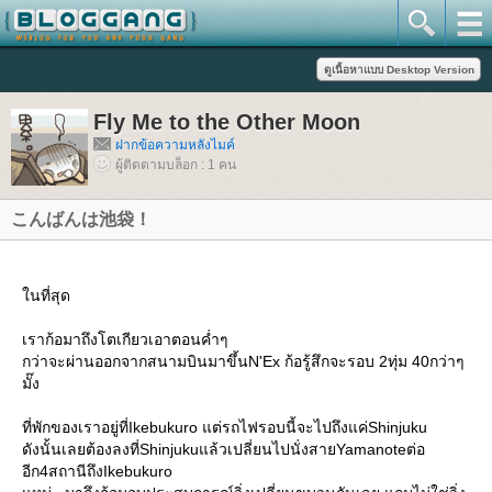
Fly Me to the Other Moon
ฝากข้อความหลังไมค์
ผู้ติดตามบล็อก : 1 คน
こんばんは池袋！
นที่สุด
เราก้อมาถึงโตเกียวเอาตอนค่ำๆ
กว่าจะผ่านออกจากสนามบินมาขึ้นN'Ex ก้อรู้สึกจะรอบ 2ทุ่ม 40กว่าๆ
มั๊ง
ที่พักของเราอยู่ที่Ikebukuro แต่รถไฟรอบนี้จะไปถึงแค่Shinjuku
ดังนั้นเลยต้องลงที่Shinjukuแล้วเปลี่ยนไปนั่งสายYamanoteต่อ
อีก4สถานีถึงIkebukuro