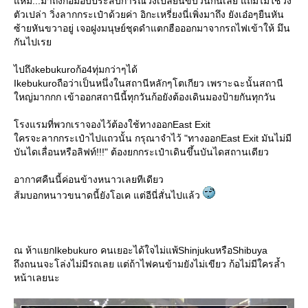
หม่...มาถึงก้อมอบประสบการณ์วิ่งเปลี่ยนขบวนกันเลย แถมไม่ใช่วิ่ง
ตัวเปล่า วิ่งลากกระเป๋าด้วยค่า อิกะเหรี่ยงนี่เพิ่งมาถึง ยังเอ๋อๆยืนหัน
ซ้ายหันขวาอยู่ เจอฝูงมนุษย์ชุดดำแตกฮือออกมาจากรถไฟเข้าให้ มึน
กันไปเร
ไปถึงkebukuroก้อ4ทุ่มกว่าๆได้
Ikebukuroถือว่าเป็นหนึ่งในสถานีหลักๆโตเกียว เพราะฉะนั้นสถานี
หญ่มากกก เข้าออกสถานีนี้ทุกวันก้อยังต้องเดินมองป้ายกันทุกวัน
รงแรมที่พวกเราจองไว้ต้องใช้ทางออกEast Exit
ครจะลากกระเป๋าไปแถวนั้น กรุณาจำไว้ "ทางออกEast Exit มันไม่มี
บันไดเลื่อนหรือลิฟท์!!!" ต้องยกกระเป๋าเดินขึ้นบันไดสถานเดียว
อากาศคืนนี้ค่อนข้างหนาวเลยทีเดียว
ส้มบอกหนาวขนาดนี้ยังโอเค แต่อีนี่สั่นไปแล้ว
ณ ห้าแยกIkebukuro คนเยอะได้ใจไม่แพ้ShinjukuหรือShibuya
ถึงถนนจะโล่งไม่มีรถเลย แต่ถ้าไฟคนข้ามยังไม่เขียว ก้อไม่มีใครล้ำ
หน้าเลยนะ