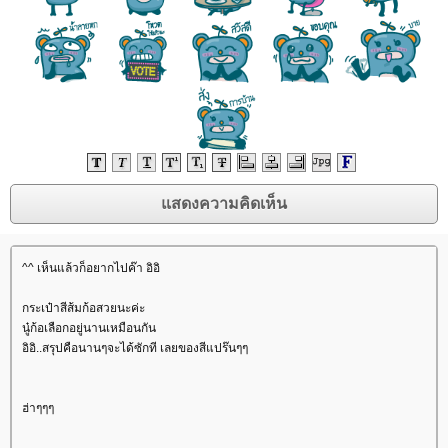
^^ เห็นแล้วก็อยากไปค๊า อิอิ
กระเป๋าสีส้มก้อสวยนะค่ะ
นู๋ก้อเลือกอยู่นานเหมือนกัน
อิอิ..สรุปคือนานๆจะได้ซักที เลยของสีแปร๊นๆๆ
ฮ่าๆๆๆ