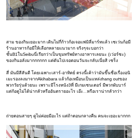
สาม ของกินเยอะมาก เดินไม่กี่ก้าวก้อเจอแฟมิลี่มาร์ทแล้ว เซเว่นก้อมี
ร้านอาหารก้อมีให้เลือกหลายแนวมาก จริงๆจะบอกว่า
ชั้นB1ในSeibuนี่เรียกว่าเป็นขุมทรัพย์ทางอาหารเลยนะ (เว่อร์ซะ)
ของกินอลังมากกกกกก แต่ดันไปเจอตอนวันจะกลับเนี่ยสิ เซร็ง
สี่ มันมีสีสันดี โดยเฉพาะเสาร์-อาทิตย์ ตรงนี้เค้าว่ามันขึ้นชื่อเรื่องอนิ
เมะรองลงมาจากAkihabara แล้วก้อเหมือนเป็นแหล่งhang outของ
พวกวัยรุ่นด้วยนะ เพราะมีโรงหนัง3ที่ มีเกมเซนเตอร์ มีพวกผับบาร์
ต่ก้อดูไม่ได้น่ากลัวหรืออันตรายอะไร เอ๊ะ...หรือเราน่ากลัวกว่า
ถ่ายตอนสายๆ ดูไม่ค่อยมีอะไร แต่ถ้าตอนกลางคืน คนจะเยอะมากกก