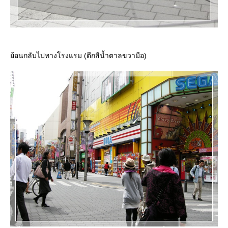
้อนกลับไปทางโรงแรม (ตึกสีน้ำตาลขวามือ)