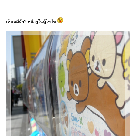
เห็นหมีมั๊ย? หมีอยู่ในตู้ไขไข่