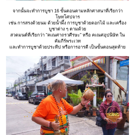
จากนั้นจะทำการบูชา 16 ขั้นตอนตามหลักศาสนาที่เรียกว่า
ษทโศปจาร
เช่น การสรงด้วยนม ด้วยน้ำผึ้ง การบูชาด้วยดอกไม้ และเครื่อง
บูชาต่าง ๆ ตามด้ว
สวดมนต์ที่เรียกว่า "คเณศาถรวศีรษะ" หรือ คเณศอุปนิษัท ใน
คัมภีร์พระเวท
ละทำการบูชาด้วยประทีป หรือการอารตี เป็นขั้นตอนสุดท้า