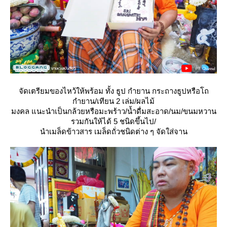
จัดเตรียมของไหว้ให้พร้อม ทั้ง ธูป กำยาน กระถางธูปหรือโถ
กำยาน/เทียน 2 เล่ม/ผลไม้
มงคล แนะนำเป็นกล้วยหรือมะพร้าว/น้ำดื่มสะอาด/นม/ขนมหวาน
รวมกันให้ได้ 5 ชนิดขึ้นไป/
นำเมล็ดข้าวสาร เมล็ดถั่วชนิดต่าง ๆ จัดใส่จาน