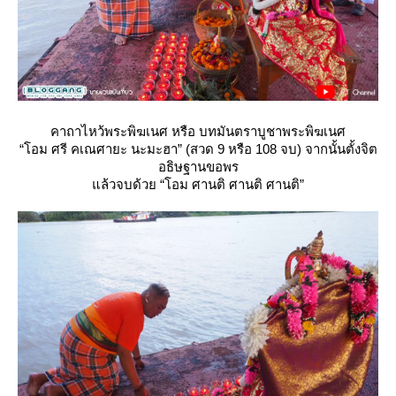
คาถาไหว้พระพิฆเนศ หรือ บทมันตราบูชาพระพิฆเนศ
“โอม ศรี คเณศายะ นะมะฮา” (สวด 9 หรือ 108 จบ) จากนั้นตั้งจิต
อธิษฐานขอพร
ล้วจบด้วย “โอม ศานติ ศานติ ศานติ”