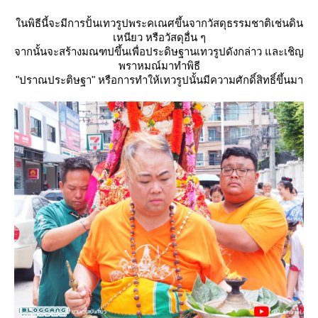
นพิธีนี้จะมีการปั้นเทวรูปพระคเณศขึ้นจากวัสดุธรรมชาติเช่นดิน
เหนียว หรือวัสดุอื่น ๆ
จากนั้นจะสร้างมณฑปขึ้นเพื่อประดิษฐานเทวรูปดังกล่าว และเชิญ
พราหมณ์มาทำพิธี
"ปราณประติษฐา" หรือการทำให้เทวรูปนั้นมีความศักดิ์สิทธิ์ขึ้นมา