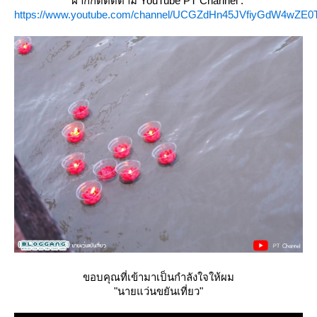
ฝากกดติดตาม YouTube PT Channel :
https://www.youtube.com/channel/UCGZdHn45JVfiyGdW4wZE0
ขอบคุณที่เข้ามาเป็นกำลังใจให้ผม
"นายแว่นขยันเที่ยว"