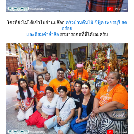
ครที่ยังไม่ได้เข้าไปอ่านบล๊อก
ครัวบ้านต้นไม้ ซีฟู้ด เพชรบุรี สด
อร่อ
ละดีสมคำล่ำลือ
สามารถกดที่นี่ได้เลยครับ