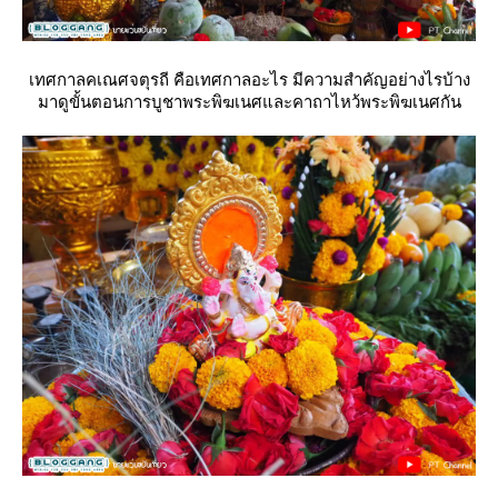
เทศกาลคเณศจตุรถี คือเทศกาลอะไร มีความสำคัญอย่างไรบ้าง
มาดูขั้นตอนการบูชาพระพิฆเนศและคาถาไหว้พระพิฆเนศกัน