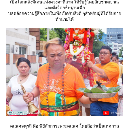
เปิดโลกพลังพิเศษแห่งดวงตาที่สาม ให้รับรู้โดยสัญชาตญาณ
ละตั้งจิตอธิษฐานเพื่อ
ปลดล็อกความรู้สึกภายในเพื่อเปิดรับสิ่งดี ๆสำหรับผู้ที่ได้รับการ
ทำนายได้
คเณศจตุรถี คือ พิธีสักการะพระคเณศ โดยถือว่าเป็นเทศกาล