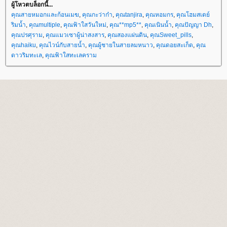
ผู้โหวตบล็อกนี้...
คุณสายหมอกและก้อนเมฆ
,
คุณกะว่าก๋า
,
คุณtanjira
,
คุณหอมกร
,
คุณโฮมสเตย์
ริมน้ำ
,
คุณmultiple
,
คุณฟ้าใสวันใหม่
,
คุณ**mp5**
,
คุณเนินน้ำ
,
คุณปัญญา Dh
,
คุณปรศุราม
,
คุณแมวเซาผู้น่าสงสาร
,
คุณสองแผ่นดิน
,
คุณSweet_pills
,
คุณhaiku
,
คุณไวน์กับสายน้ำ
,
คุณผู้ชายในสายลมหนาว
,
คุณดอยสะเก็ด
,
คุณ
ดาวริมทะเล
,
คุณฟ้าใสทะเลคราม