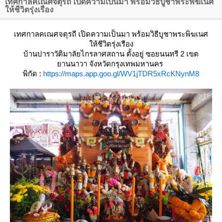
เทศกาลคเณศจตุรถี เปิดความเป็นมา พร้อมวิธีบูชาพระพิฆเนศ
ห้ชีวิตรุ่งเรือง
เทศกาลคเณศจตุรถี เปิดความเป็นมา พร้อมวิธีบูชาพระพิฆเนศ
ห้ชีวิตรุ่งเรือง
บ้านปาราวัติมาลัยไกรลาศสถาน
ตั้งอยู่ ซอยนนทรี 2 เขต
านนาวา จังหวัดกรุงเทพมหานคร
พิกัด :
https://maps.app.goo.gl/WV1jTDR5xRcKNynM8