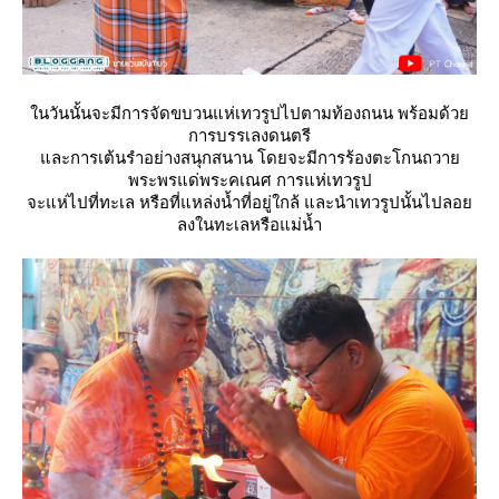
นวันนั้นจะมีการจัดขบวนแห่เทวรูปไปตามท้องถนน พร้อมด้ว
การบรรเลงดนตรี
ละการเต้นรำอย่างสนุกสนาน โดยจะมีการร้องตะโกนถวา
พระพรแด่พระคเณศ การแห่เทวรูป
จะแห่ไปที่ทะเล หรือที่แหล่งน้ำที่อยู่ใกล้ และนำเทวรูปนั้นไปลอ
ลงในทะเลหรือแม่น้ำ