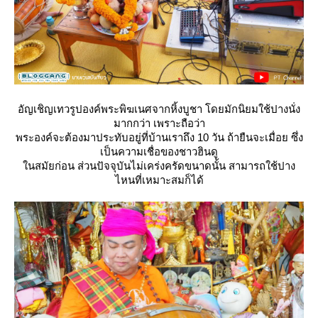
อัญเชิญเทวรูปองค์พระพิฆเนศจากหิ้งบูชา โดยมักนิยมใช้ปางนั่ง
มากกว่า เพราะถือว่า
พระองค์จะต้องมาประทับอยู่ที่บ้านเราถึง 10 วัน ถ้ายืนจะเมื่อย ซึ่ง
เป็นความเชื่อของชาวฮินดู
นสมัยก่อน ส่วนปัจจุบันไม่เคร่งครัดขนาดนั้น สามารถใช้ปาง
ไหนที่เหมาะสมก็ได้