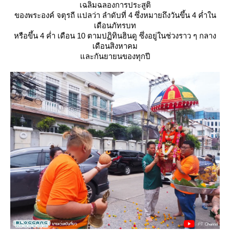
เฉลิมฉลองการประสูติ
ของพระองค์ จตุรถี แปลว่า ลำดับที่ 4 ซึ่งหมายถึงวันขึ้น 4 ค่ำใน
เดือนภัทรบท
หรือขึ้น 4 ค่ำ เดือน 10 ตามปฏิทินฮินดู ซึ่งอยู่ในช่วงราว ๆ กลาง
เดือนสิงหาคม
ละกันยายนของทุกปี