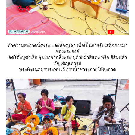
ทำความสะอาดหิ้งพระ และห้องบูชา เพื่อเป็นการรับเสด็จการมา
ของพระองค์
จัดโต๊ะบูชาเล็ก ๆ แยกจากหิ้งพระ ปูด้วยผ้าสีแดง หรือ สีส้มแล้ว
อัญเชิญเทวรูป
พระพิฆเนศมาประทับไว้ อาบน้ำชำระกายให้สะอาด