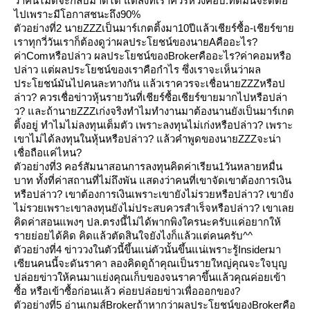
ว่าคนไม่ดีจะกลับมาดีได้ แต่สิ่งที่เราควรหวังคือบ.ที่ดีมันจะดีต่อ
ไปเพราะมีโอกาสชนะถึง90%
ตัวอย่างที่2 นายZZZเป็นมาร์เกตติ้งมา10ปีแล้วเชียร์ซื้อ-เชียร์ขา
เราทุกวี่วันเราก็ต้องดูว่าผลประโยชน์ของนายAคืออะไร?
ค่าComหรือปล่าว ผลประโยชน์ของBrokerคืออะไร?ค่าคอมหรือ
ปล่าว แต่ผลประโยชน์ของเราคือกำไร ซึ่งเราจะเห็นว่าผล
ประโยชน์มันไปคนละทางกัน แล้วเราควรจะเชื่อนายZZZหรือป
ล่าว? ควรเชื่อข่าวหุ้นรายวันที่เชียร์ซื้อเชียร์ขายมากไปหรือปล่า
ว? และถ้านายZZZเก่งจริงทำไมทำงานมาต้องนานยังเป็นมาร์เกต
ติ้งอยู่ ทำไมไม่ลงทุนเต็มตัว เพราะลงทุนไม่เก่งหรือปล่าว? เพราะ
เขาไม่ได้ลงทุนในหุ้นหรือปล่าว? แล้วคำพูดของนายZZZจะน่า
เชื่อถือแค่ไหน?
ตัวอย่างที่3 คอร์สัมนาสอนการลงทุนคิดค่าเรียน1วันหลายหมื่น
บาท ทั้งที่ค่าสถานที่ไม่ถึงพัน แสดงว่าคนที่เขาจัดเขาต้องการเงิน
หรือปล่าว? เขาต้องการเงินเพราะเขายังไม่รวยหรือปล่าว? เขายัง
ไม่รวยเพราะเขาลงทุนยังไม่ประสบควรสำเร็จหรือปล่าว? เขาเล
คิดค่าสอนแพงๆ ปล.ตรงนี้ไม่ได้พากพิงใครนะครับแค่อยากให้
รายย่อยได้คิด คิดแล้วตัดสินใจยังไงก็แล้วแต่คนครับ^^
ตัวอย่างที่4 ข่าววงในตัวนี้ขึ้นแน่ตัวนั้นขึ้นแน่เพราะรู้Insiderมา
เซียนคนนี้จะดันราคา ลองคิดดูถ้าคุณเป็นรายใหญ่คุณจะใจบุญ
ปล่อยข่าวให้คนมาแย่งคุณเก็บของจนราคาขึ้นแล้วคุณค่อยเข้า
ซื้อ หรือเข้าซื้อก่อนแล้ว ค่อยปล่อยข่าวเพื่อออกของ?
ตัวอย่างที่5 อ่านเกมส์Brokerถ้าหากว่าผลประโยชน์ของBrokerคือ