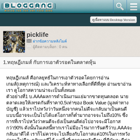
picklife
ฝากข้อความหลังไมค์
ผู้ติดตามบล็อก : 0 คน
1.ทฤษฎีเกมส์ กับการเอาตัวรอดในตลาดหุ้น
ทฤษฎีเกมส์ คือกลยุทธ์ในการเอาตัวรอดโดยการอ่าน
เกมส์(เหตุการณ์) และวิเคราะห์หาทางเลือกที่ดีที่สุด อ่านเขาอ่าน
เรา ดูโอกาสความน่าจะเป็นทั้งหมด
ตัวอย่างที่1 บ.AAAผลการดำเนินงานแย่มากขาดทุนตลอด นา
ตลาดเลยให้เทรดกันที่ราคา0.5เท่าของ Book Value (มูลค่าทาง
บัญชี) แล้วเราไปหวังว่าวันหนึ่งจากคนไม่ดีจะกลับมาเป็นคนดี
บบนี้อาจจะเป็นไปได้แต่โอกาสก็ต่ำมากอาจจะไม่ถึง10% ซึ่ง
การที่เราไปหวังว่าคนดีจะยังเป็นคนดีต่อไปอาจจะมีโอกาส
กว่า90% ดังนั้นในเคสนี้หากเราไม่มีอะไรมาการันตรีว่าบ.AAAจะ
กลับมาดีได้ เราก็ไม่ควรจะไปเสี่ยงกับโอกาสแค่10%ในการหวัง