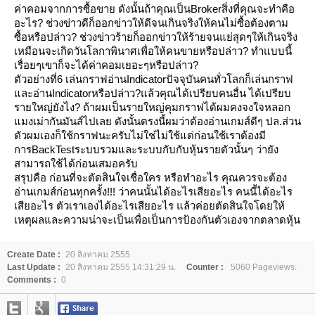
ค่าคอมจากการซื้อขาย ดังนั้นถ้าคุณเป็นBrokerสิ่งที่คุณจะทำคือ
อะไร? ช่วงข่าวดีก็ออกข่าวให้ดีจนเกินจริงให้คนไม่ซื้อต้องตาม
ซื้อหรือปล่าว? ช่วงข่าวร้ายก็ออกข่าวให้ร้ายจนแย่สุดๆให้เกินจริง
เหมือนจะเกิดวันโลกาพินาศเพื่อให้คนขายหรือปล่าว? ทำแบบนี้
เรื่อยๆเขาก็จะได้ค่าคอมเยอะๆหรือปล่าว?
ตัวอย่างที่6 เล่นกราฟอ่านIndicatorปัจจุบันคนทั่วโลกก็เล่นกราฟ
ละอ่านIndicatorหรือปล่าว?แล้วคุณได้เปรียบคนอื่น ได้เปรียบ
รายใหญ่ยังไง? ถ้าผมเป็นรายใหญ่คุมกราฟได้ผมคงจงใจหลอก
มงเม่ากันมันส์ไปเลย ดังนั้นตรงนี้ผมว่าต้องอ่านเกมส์ดีๆ ปล.ส่วน
ตัวผมเองก็ใช้กราฟนะครับไม่ใช่ไม่ใช้แต่ก่อนใช้เราต้องมี
การBackTestระบบรวมและระบบกับกับหุ้นรายตัวนั้นๆ ว่ายัง
สามารถใช้ได้ก่อนเสมอครับ
สรุปคือ ก่อนที่จะตัดสินใจเชื่อใคร หรือทำอะไร คุณควรจะต้อง
อ่านเกมส์ก่อนทุกครั้ง!!! ว่าคนนั้นได้อะไรเสียอะไร คนนี้ได้อะไร
เสียอะไร ตัวเราเองได้อะไรเสียอะไร แล้วค่อยตัดสินใจโดยให้
เหตุผลและความน่าจะเป็นเพื่อเป็นการป้องกันตัวเองจากตลาดหุ้น
Create Date :
20 สิงหาคม 2555
Last Update :
20 สิงหาคม 2555 14:31:29 น.
Counter :
5060 Pageviews.
Comments :
0