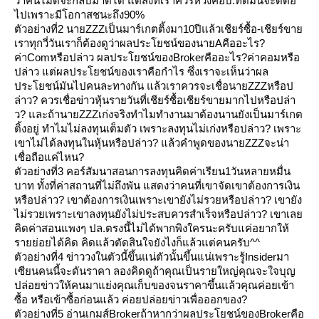
ว่าคนไม่ดีจะกลับมาดีได้ แต่สิ่งที่เราควรหวังคือบ.ที่ดีมันจะดีต่อ
ไปเพราะมีโอกาสชนะถึง90%
ตัวอย่างที่2 นายZZZเป็นมาร์เกตติ้งมา10ปีแล้วเชียร์ซื้อ-เชียร์ขา
เราทุกวี่วันเราก็ต้องดูว่าผลประโยชน์ของนายAคืออะไร?
ค่าComหรือปล่าว ผลประโยชน์ของBrokerคืออะไร?ค่าคอมหรือ
ปล่าว แต่ผลประโยชน์ของเราคือกำไร ซึ่งเราจะเห็นว่าผล
ประโยชน์มันไปคนละทางกัน แล้วเราควรจะเชื่อนายZZZหรือป
ล่าว? ควรเชื่อข่าวหุ้นรายวันที่เชียร์ซื้อเชียร์ขายมากไปหรือปล่า
ว? และถ้านายZZZเก่งจริงทำไมทำงานมาต้องนานยังเป็นมาร์เกต
ติ้งอยู่ ทำไมไม่ลงทุนเต็มตัว เพราะลงทุนไม่เก่งหรือปล่าว? เพราะ
เขาไม่ได้ลงทุนในหุ้นหรือปล่าว? แล้วคำพูดของนายZZZจะน่า
เชื่อถือแค่ไหน?
ตัวอย่างที่3 คอร์สัมนาสอนการลงทุนคิดค่าเรียน1วันหลายหมื่น
บาท ทั้งที่ค่าสถานที่ไม่ถึงพัน แสดงว่าคนที่เขาจัดเขาต้องการเงิน
หรือปล่าว? เขาต้องการเงินเพราะเขายังไม่รวยหรือปล่าว? เขายัง
ไม่รวยเพราะเขาลงทุนยังไม่ประสบควรสำเร็จหรือปล่าว? เขาเล
คิดค่าสอนแพงๆ ปล.ตรงนี้ไม่ได้พากพิงใครนะครับแค่อยากให้
รายย่อยได้คิด คิดแล้วตัดสินใจยังไงก็แล้วแต่คนครับ^^
ตัวอย่างที่4 ข่าววงในตัวนี้ขึ้นแน่ตัวนั้นขึ้นแน่เพราะรู้Insiderมา
เซียนคนนี้จะดันราคา ลองคิดดูถ้าคุณเป็นรายใหญ่คุณจะใจบุญ
ปล่อยข่าวให้คนมาแย่งคุณเก็บของจนราคาขึ้นแล้วคุณค่อยเข้า
ซื้อ หรือเข้าซื้อก่อนแล้ว ค่อยปล่อยข่าวเพื่อออกของ?
ตัวอย่างที่5 อ่านเกมส์Brokerถ้าหากว่าผลประโยชน์ของBrokerคือ