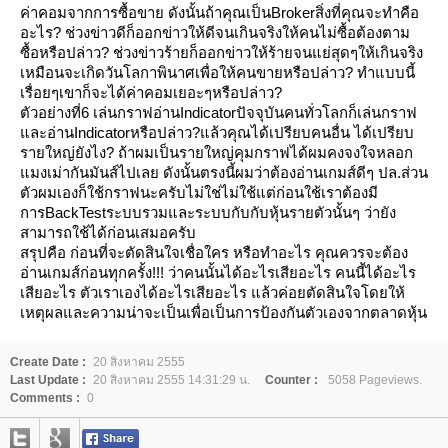
ค่าคอมจากการซื้อขาย ดังนั้นถ้าคุณเป็นBrokerสิ่งที่คุณจะทำคือ
อะไร? ช่วงข่าวดีก็ออกข่าวให้ดีจนเกินจริงให้คนไม่ซื้อต้องตาม
ซื้อหรือปล่าว? ช่วงข่าวร้ายก็ออกข่าวให้ร้ายจนแย่สุดๆให้เกินจริง
เหมือนจะเกิดวันโลกาพินาศเพื่อให้คนขายหรือปล่าว? ทำแบบนี้
เรื่อยๆเขาก็จะได้ค่าคอมเยอะๆหรือปล่าว?
ตัวอย่างที่6 เล่นกราฟอ่านIndicatorปัจจุบันคนทั่วโลกก็เล่นกราฟ
ละอ่านIndicatorหรือปล่าว?แล้วคุณได้เปรียบคนอื่น ได้เปรียบ
รายใหญ่ยังไง? ถ้าผมเป็นรายใหญ่คุมกราฟได้ผมคงจงใจหลอก
มงเม่ากันมันส์ไปเลย ดังนั้นตรงนี้ผมว่าต้องอ่านเกมส์ดีๆ ปล.ส่วน
ตัวผมเองก็ใช้กราฟนะครับไม่ใช่ไม่ใช้แต่ก่อนใช้เราต้องมี
การBackTestระบบรวมและระบบกับกับหุ้นรายตัวนั้นๆ ว่ายัง
สามารถใช้ได้ก่อนเสมอครับ
สรุปคือ ก่อนที่จะตัดสินใจเชื่อใคร หรือทำอะไร คุณควรจะต้อง
อ่านเกมส์ก่อนทุกครั้ง!!! ว่าคนนั้นได้อะไรเสียอะไร คนนี้ได้อะไร
เสียอะไร ตัวเราเองได้อะไรเสียอะไร แล้วค่อยตัดสินใจโดยให้
เหตุผลและความน่าจะเป็นเพื่อเป็นการป้องกันตัวเองจากตลาดหุ้น
Create Date :
20 สิงหาคม 2555
Last Update :
20 สิงหาคม 2555 14:31:29 น.
Counter :
5058 Pageviews.
Comments :
0