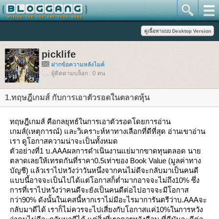
picklife
ฝากข้อความหลังไมค์
ผู้ติดตามบล็อก : 0 คน
1.ทฤษฎีเกมส์ กับการเอาตัวรอดในตลาดหุ้น
ทฤษฎีเกมส์ คือกลยุทธ์ในการเอาตัวรอดโดยการอ่าน
เกมส์(เหตุการณ์) และวิเคราะห์หาทางเลือกที่ดีที่สุด อ่านเขาอ่าน
เรา ดูโอกาสความน่าจะเป็นทั้งหมด
ตัวอย่างที่1 บ.AAAผลการดำเนินงานแย่มากขาดทุนตลอด นา
ตลาดเลยให้เทรดกันที่ราคา0.5เท่าของ Book Value (มูลค่าทาง
บัญชี) แล้วเราไปหวังว่าวันหนึ่งจากคนไม่ดีจะกลับมาเป็นคนดี
บบนี้อาจจะเป็นไปได้แต่โอกาสก็ต่ำมากอาจจะไม่ถึง10% ซึ่ง
การที่เราไปหวังว่าคนดีจะยังเป็นคนดีต่อไปอาจจะมีโอกาส
กว่า90% ดังนั้นในเคสนี้หากเราไม่มีอะไรมาการันตรีว่าบ.AAAจะ
กลับมาดีได้ เราก็ไม่ควรจะไปเสี่ยงกับโอกาสแค่10%ในการหวัง