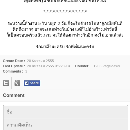
(ดูอัพเดทรูปพี่เติมที่เพจแม่มะเขือเทศนะครับ)
*-*-*-*-*-*-*-*-*-*-*-*-*-*
ระหว่างนี้ทำงาน 5 วัน หยุด 2 วัน ก็จะรีบขับรถไปหาลูกเมียทันที
คิดถึงมากๆ อาจจะเคยห่างกันบ้าง แต่ก็ไม่อ้างว้างเท่าวันนี้
ก็เป็นครอบครัวแล้วเนาะ จะให้ต้องมาห่างกันอีก คงไม่เอาแล้วล่ะ
รักมาม๊านะครับ รักพี่เติมนะครับ
Create Date :
20 ธันวาคม 2555
Last Update :
20 ธันวาคม 2555 9:55:39 น.
Counter :
1203 Pageviews.
Comments :
3
Comment