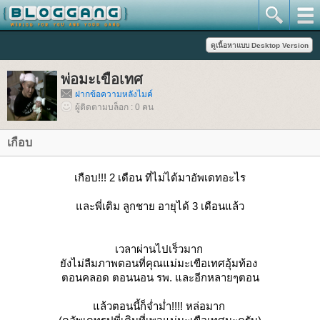
พ่อมะเขือเทศ
ฝากข้อความหลังไมค์
ผู้ติดตามบล็อก : 0 คน
เกือบ
เกือบ!!! 2 เดือน ที่ไม่ได้มาอัพเดทอะไร
ละพี่เติม ลูกชาย อายุได้ 3 เดือนแล้ว
เวลาผ่านไปเร็วมาก
ังไม่ลืมภาพตอนที่คุณแม่มะเขือเทศอุ้มท้อง
ตอนคลอด ตอนนอน รพ. และอีกหลายๆตอน
ล้วตอนนี้ก็จ่ำม่ำ!!!! หล่อมาก