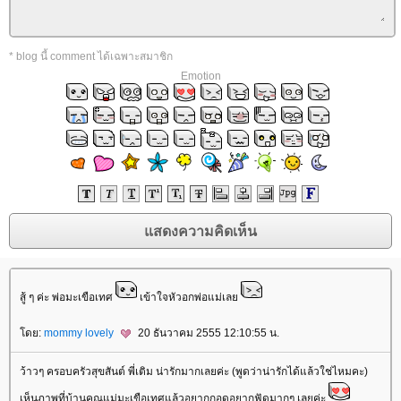
* blog นี้ comment ได้เฉพาะสมาชิก
Emotion
สู้ ๆ ค่ะ พ่อมะเขือเทศ
เข้าใจหัวอกพ่อแม่เล
ดย:
mommy lovely
20 ธันวาคม 2555 12:10:55 น.
ว้าวๆ ครอบครัวสุขสันต์ พี่เติม น่ารักมากเลยค่ะ (พูดว่าน่ารักได้แล้วใช่ไหมคะ)
เห็นภาพที่บ้านคุณแม่มะเขือเทศแล้วอยากกอดอยากฟัดมากๆ เลยค่ะ