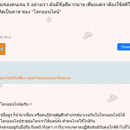
ในมุมของคนเจน X อย่างเรา มันมีข้อดีมากมาย เพียงแต่เราต้องใช้สต
พติดเป็นทาส ของ "โลกออนไลน์"
:42:56 น.
Shar
ยแว่นขยันเที่ยว
,
คุณสายหมอกและก้อนเมฆ
อ โลกออนไลน์ครับ ^^
์นี่อยู่ๆ ก็นำพาเพื่อน หรือคนรู้จักสมัยดึกดำบรรพ์มาเจอกันในโลกออนไลน์ได้
ว่า โลกออนไลน์ช่วยย่อโลกเราให้แคบลง ทำคนไกลให้ใกล้กัน
จดจ่ออยู่กับมือถือ ก้มหน้าก้มตา เราก็อาจจะพลาดปฏิสัมพันธ์กับคนใกล้ตัวไปก็ได