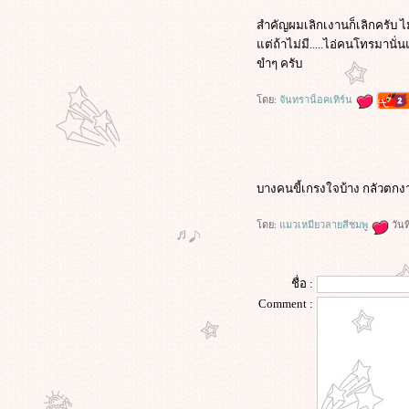
สำคัญผมเลิกเงานก็เลิกครับ ไ
ต่ถ้าไม่มี.....ไอ่คนโทรมานั่
ขำๆ ครับ
ดย:
จันทราน็อคเทิร์น
บางคนขี้เกรงใจบ้าง กลัวตกง
ดย:
มวเหมียวลายสีชมพู
วันท
ชื่อ :
Comment :