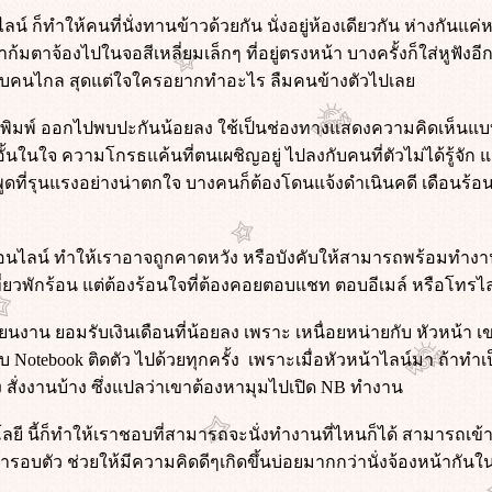
 ก็ทำให้คนที่นั่งทานข้าวด้วยกัน นั่งอยู่ห้องเดียวกัน ห่างกันแค่ห
้มตาจ้องไปในจอสีเหลี่ยมเล็กๆ ที่อยู่ตรงหน้า บางครั้งก็ใส่หูฟัง
กับคนไกล สุดแต่ใจใครอยากทำอะไร ลืมคนข้างตัวไปเล
แป้นพิมพ์ ออกไปพบปะกันน้อยลง ใช้เป็นช่องทางแสดงความคิดเห็นแ
้นในใจ ความโกรธแค้นที่ตนเผชิญอยู่ ไปลงกับคนที่ตัวไม่ได้รู้จัก แ
พูดที่รุนแรงอย่างน่าตกใจ บางคนก็ต้องโดนแจ้งดำเนินคดี เดือนร้อ
ลน์ ทำให้เราอาจถูกคาดหวัง หรือบังคับให้สามารถพร้อมทำงานได
ี่ยวพักร้อน แต่ต้องร้อนใจที่ต้องคอยตอบแชท ตอบอีเมล์ หรือโทรไล
ยนงาน ยอมรับเงินเดือนที่น้อยลง เพราะ เหนื่อยหน่ายกับ หัวหน้า 
บ Notebook ติดตัว ไปด้วยทุกครั้ง เพราะเมื่อหัวหน้าไลน์มา ถ้าทำเป
 สั่งงานบ้าง ซึ่งแปลว่าเขาต้องหามุมไปเปิด NB ทำงาน
ยี นี้ก็ทำให้เราชอบที่สามารถจะนั่งทำงานที่ไหนก็ได้ สามารถเข
ารอบตัว ช่วยให้มีความคิดดีๆเกิดขึ้นบ่อยมากกว่านั่งจ้องหน้ากัน