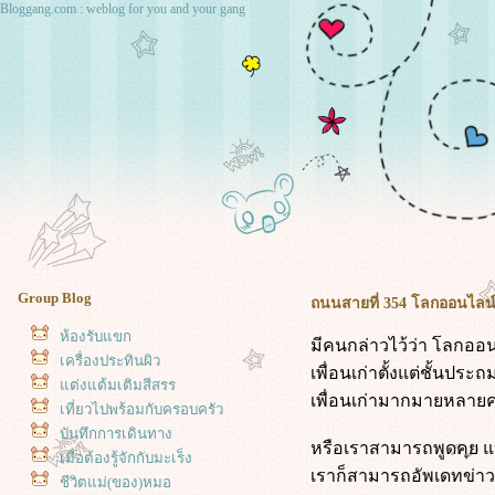
Bloggang.com : weblog for you and your gang
Group Blog
ถนนสายที่ 354 โลกออนไลน์ 
ห้องรับแขก
มีคนกล่าวไว้ว่า โลกออ
เครื่องประทินผิว
เพื่อนเก่าตั้งแต่ชั้นปร
ต่งแต้มเติมสีสรร
เพื่อนเก่ามากมายหลายค
เที่ยวไปพร้อมกับครอบครัว
บันทึกการเดินทาง
หรือเราสามารถพูดคุย แบ
เมื่อต้องรู้จักกับมะเร็ง
เราก็สามารถอัพเดทข่าว
ชีวิตแม่(ของ)หมอ