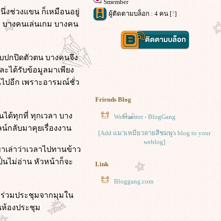
Smember
นึ่งช่วงแขน ก็เหมือนอยู่
ผู้ติดตามบล็อก : 4 คน [
?
]
อีก บางคนเล่นเกม บางคน
บบปกปิดตัวตน บางคนจึง
ละได้รับข้อมูลมาเพียง
นไปอีก เพราะอารมณ์ชั่ว
Friends Blog
้ทุกที่ ทุกเวลา บาง
Webmaster - BlogGang
น์กลับมาคุยเรื่องงาน
[Add แมวเหมียวลายสีชมพู's blog to your
weblog]
เขาเล่าว่าเวลาไปทานข้าว
็นไม่อ่าน หัวหน้าก็จะ
Link
Bloggang.com
้าร่วมประชุมจากมุมใน
ในห้องประชุม