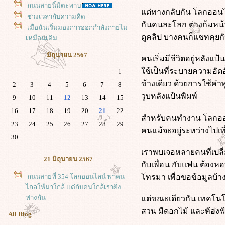
ถนนสายนี้มีตะพาบ
ต่ทางกลับกัน โลกออนไลน์
ช่วงเวลากับความคิด
กันคนละโลก ต่างก้มหน้าก
เมื่อฉันเริ่มมองการออกกำลังกายไม่
ดูคลิป บางคนก็แชทคุย
เหมือนเดิม
มิถุนายน 2567
คนเริ่มมีชีวิตอยู่หลัง
ช้เป็นที่ระบายความอัดอั
1
ข้างเดียว ด้วยการใช้คำ
2
3
4
5
6
7
8
วูบหลังแป้นพิมพ์
9
10
11
12
13
14
15
16
17
18
19
20
21
22
สำหรับคนทำงาน โลกออนไ
23
24
25
26
27
28
29
คนแม้จะอยู่ระหว่างไปเท
30
เราพบเจอหลายคนที่เปลี่
21 มิถุนายน 2567
กับเพื่อน กับแฟน ต้องหอ
ถนนสายที่ 354 โลกออนไลน์ พาคน
ทรมา เพื่อขอข้อมูลบ้าง
ไกลให้มาใกล้ แต่กับคนใกล้เรายิ่ง
ห่างกัน
ต่ขณะเดียวกัน เทคโนโล
สวน มีดอกไม้ และท้องฟ้
All Blog