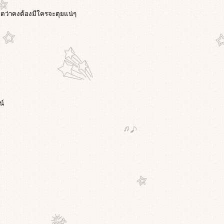
ิดว่าคงต้องมีใครจะตุยแน่ๆ
น์