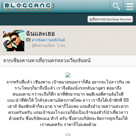
ฉันและเธอ
ฝากข้อความหลังไมค์
ผู้ติดตามบล็อก : 1 คน
จากเชียงคานพาเที่ยวนครหลวงเวียงจันทน์
จากทริปที่แล้ว เชียงคาน เป้าหมายของเราก็คือ อยากจะไปลาวกัน เพ
ราะไหนๆก็มาถึงนี่แล้ว เราจึงต้องนั่งรถกลับมาอุดร ต่อมาถึง
หนองคาย กว่าจะถึงก็ดึก หาที่พักยากมาก พอดีเจอพี่สามล้อใจดี
นะนำที่พักให้ ใกล้ๆสะพานมิตรภาพไทย-ลาว เราจึงได้เข้าพักที่ บีบี
เฮาส์ ห้องพักเค้าก็สะอาด ราคาก็ไม่แพง แถมสิ่งอำนวยความสะดวก
ครบครันครับ แถมเจ้าของโรงแรมก็ยังเป็นเจ้าของทัวร์นำเที่ยวลาว
ด้วยครับ ชื่อบริษัทเอเอ ทัวร์ ครับ ซึ่งทางบริษัทจะจัดการทุกเรื่องให้
เราหมดครับ ราคาก็ไม่แพงด้ว