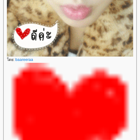
ดย:
baareeraa