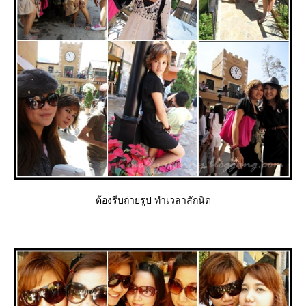
ต้องรีบถ่ายรูป ทำเวลาสักนิด