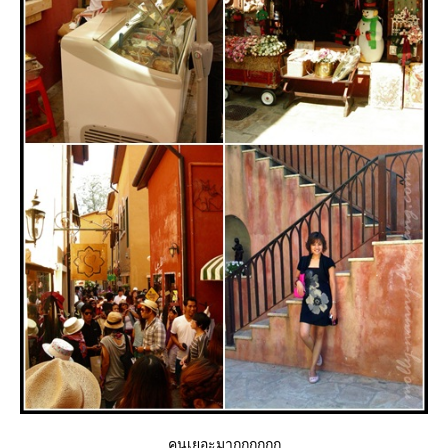
คนเยอะมากกกกกก