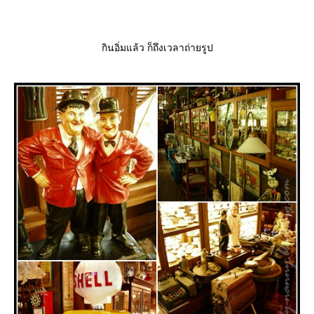
กินอิ่มแล้ว ก็ถึงเวลาถ่ายรูป