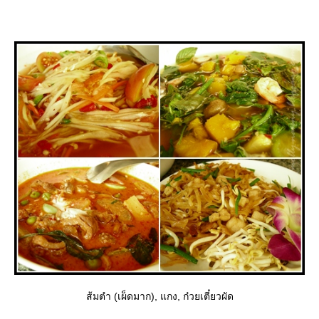
ส้มตำ (เผ็ดมาก), แกง, ก๋วยเตี๋ยวผัด