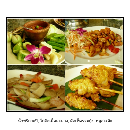
น้ำพริกกะปิ, ไก่ผัดเม็ดมะม่วง, ผัดเห็ดรวมกุ้ง, หมูสะเต๊ะ