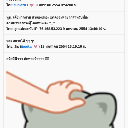
ดย:
tuniez83
9 มกราคม 2554 8:56:08 น.
หูย.. เด้งมากมาย น่าลองเนอะ แต่คงจะหายากสำหรับพี่อ่ะ
ตามมาทวงกระทู้ไดเอทนะคะ ^_^
ดย: ลูกแม่ดอกบัว IP: 76.168.53.223 9 มกราคม 2554 13:46:10 น.
หงะ อยากได้ ๆ ๆ ๆๆ
ดย: Jip (
jippika
) 13 มกราคม 2554 16:19:16 น.
สวัสดีน๊าาา ทักทายจ้าาาา อิอิ