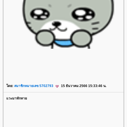
rassapoom
rassapoom clinic
รัสมิ์ภูมิ
รัสมิ์ภูมิ คลินิก
ตาสองชั้น
ทำตาสองชั้น
ศัลยกรรมตาสองชั้น
ฟิลเลอร์สะโพก
ฟิลเลอร์เสริมสะโพก
ฉีดฟิลเลอร์สะโพก
ฉีดฟิลเลอร์เสริมสะโพก
Morpheus
Morpheus Pro
กกระชับผิว
ฟิลเลอร์คาง
ปรแกรมฟิลเลอร์คาง
Exosome
Exosome Plus
Exosome Plus+
กระชับช่องคลอด
ช่องคลอด
Vaginal
Vaginal Reju
Skin Quality
ฉีดฟิลเลอร์ใต้ตา
ฟิลเลอร์ใต้ตา
Ultracol
ไหมน้ำ
Allergan
บ Allergan
ฉีดโบ Allergan
Super Skin Laser
ฝ้า กระ
ฝ้า กระ จุดด่างดำ
Picocare 450 Laser
ร้อ
ไหม
ร้อยไหมคืออะไร
Lenisna
JUVELOOK
สารเติมเต็ม
REVIVE
BELOTERO REVIVE
Rejuran
Gouri
คอลลาเจน
กระตุ้นคอลลาเจน
Juvederm
Juvederm Volite
New Juvederm Volite
Radiesse
Radiesse Filler
Sculptra
คอลลาเจน
เสริมจมูก
ศัลยกรรม
เสริมจมูก
ปลูกผม FUE
ฟิลเลอร์
Filler
ฉีดฟิลเลอร์
Thermage
Thermage FLX
กกระชับ
กกระชับผิว
Ulthera
EMFACE
กกระชับ
กกระชับกล้ามเนื้อ
ฉีดแฟต
สลายไขมัน
ฉีดแฟตสลายไขมัน
CoolSculpting Elite
CoolSculpting
สลายไขมันด้วยความเย็น
สลา
ไขมัน
BodyTite
ดูดไขมัน
Emsculpt
สร้างกล้ามเนื้อ
ลดไขมัน
สอนฉีดโปรแกรมฟิลเลอร์
สอนฉีดฟิลเลอร์
ฉีดฟิลเลอร์
ห้ใจ
สุขภาพ
ดย:
สมาชิกหมายเลข 5702793
15 ธันวาคม 2566 15:33:46 น.
วะมาทักทา
P-SHOT
สมรรถภาพทางเพศ
ฉีดฟิลเลอร์น้องชา
ฟิลเลอร์น้องชา
Ultherapy Prime
Profhilo
ฉีดฟิลเลอร์น้องสาว
ฟิลเลอร์น้องสาว
เลเซอร์ขนน้องสาว
เลเซอร์ขนหน้า
ฉีดฟิลเลอร์คาง
ฟิลเลอร์คาง
ฉีดฟิลเลอร์ขมับ
ฟิลเลอร์ขมับ
เลเซอร์บิกินี่
Thermage FLX BLUE Tip
Thermage FLX
Ultraformer III
Ultraforme
Ultraformer MPT
Ultraformer
ฉีดโบลดกราม
บลดกราม
Radiesse
ร้อยไหม
เลเซอร์ขนบราซิลเลี่ยน
บราซิลเลี่ยน
เลเซอร์ขนขา
เลเซอร์ขน
ฟิลเลอร์หน้าผาก
O-Shot
Aviclear
Aviclear Laser
IV DRIP
ดริปวิตามิน
ฉีดโบรักแร้
บรักแร้
ปลูกผม
LLLT
ปลูกผมด้วยแสงเลเซอร์
ปลูกผม
ผมบาง
ปลูกผมเทคนิคแขนกล
รักษาผมร่วง
ผมร่วง
Hair Restart
ผมร่วง
ผมบาง
ปลูกผม
ปลูกผมถาวร
ปลูกผม
ฉีดฟิลเลอร์ใต้ตา
ฟิลเลอร์ใต้ตา
เสริมจมูก
กคิ้ว
เสริมหน้าอก
กกระชับ
Ulthera
อัลเทอร่า
Thermage
Thermage FLX
ฉีดฟิลเลอร์ปาก
ฟิลเลอร์ปาก
บลดริ้วรอ
ฉีดโบลดริ้วรอ
สลายไขมันด้วยความเย็น
Coolsculpting Elite
Coolsculpting
Sculptra
ฟิลเลอร์
ปลูกผม
ปลูกผม FUE
Pico
Pico Majesty
Pico Majesty Laser
ฟิลเลอร์ร่องแก้ม
ฉีดฟิลเลอร์ร่องแก้ม
Radiesse
ฟิลเลอร์
บลดริ้วรอ
บลดริ้วรอ
Oligio
เลเซอร์ขน
วีเนียร์
AviClear Laser
AviClear
เลเซอร์รักษาสิว
ปลูกผมเทคนิคแขนกล
ปลูกผม
เลเซอร์รักษาสิว